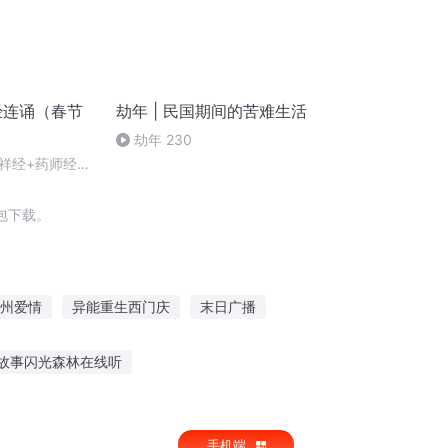
经连诵（春节
劫年 | 民国期间的苦难生活
劫年 230
祥经+药师经连
包下载。
州爱情
异能重生西门庆
末日广播
重庆儿女
庆余年之长歌行
故事闪光森林在线听
大兵摇滚故事在线听
晚上听初中历史故事
手机端