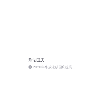
久？
刑法国庆
2020年华成法硕国庆提高班
刑法陈 (26)