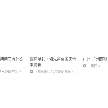
食？
期期间有什么
国庆献礼！领先声创国庆诗
广州-广州西塔
歌特辑
广州西塔
姜水能暖宫吗？
《祖国啊，我亲爱的祖国》温
婉