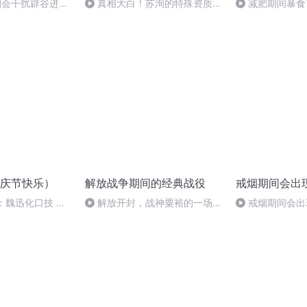
抽烟会干扰辟谷进程
真相大白！苏洵的特殊资质究
减肥期间暴食
竟是什么？
庆节快乐）
解放战争期间的经典战役
戒烟期间会出
：魏迅化口技 二
解放开封，战神粟裕的一场神
戒烟期间会出
般唱法和原生态
仙仗3