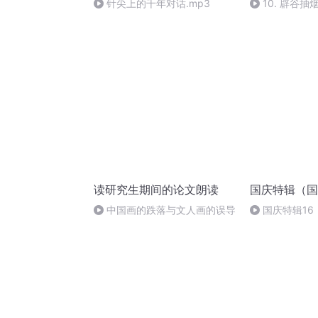
针尖上的千年对话.mp3
10. 辟谷
吗？
读研究生期间的论文朗读
国庆特辑（国
中国画的跌落与文人画的误导
国庆特辑16
胡 东方红+一