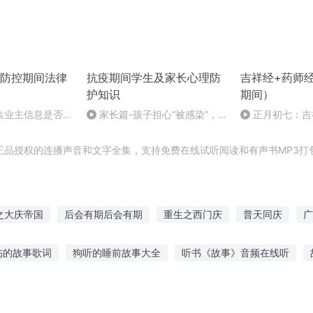
防控期间法律
抗疫期间学生及家长心理防
吉祥经+药师
护知识
期间）
集业主信息是否合
家长篇-孩子担心“被感染”，
正月初七：吉
家长如何疏导？
诵
正品授权的连播声音和文字全集，支持免费在线试听阅读和有声书MP3打
之大庆帝国
后会有期后会有期
重生之西门庆
普天同庆
广
广滨风云
重生西门庆
大庆皇太子
三国小李广
庆云传奇
伤的故事歌词
狗听的睡前故事大全
听书《故事》音频在线听
于小朋友听的故事
已婚女人梦见听故事
新蔡鬼怪故事在线听