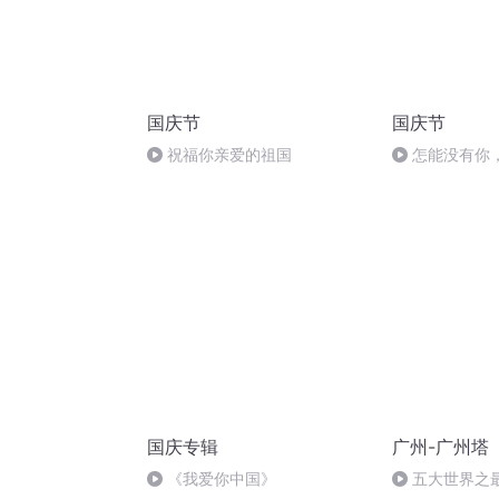
国庆节
国庆节
祝福你亲爱的祖国
怎能没有你
国庆专辑
广州-广州塔
《我爱你中国》
五大世界之