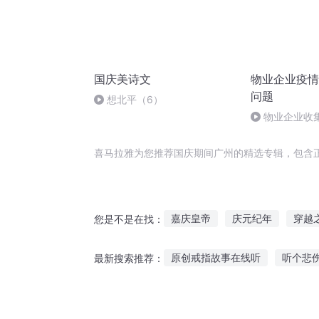
国庆美诗文
物业企业疫情
问题
想北平（6）
物业企业收
法？
喜马拉雅为您推荐国庆期间广州的精选专辑，包含
嘉庆皇帝
庆元纪年
穿越
您是不是在找：
庆阳成长手札
大庆第一恶
原创戒指故事在线听
听个悲
最新搜索推荐：
广东第一才子
一人有庆
听故事睡觉自动连播视频
关