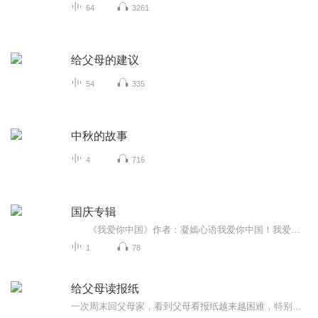
64
3261
给父母的建议
54
335
中秋的故事
4
716
国庆专辑
《我爱你中国》作者：凝嫣心语我爱你中国！我爱你春天蓬勃的秧苗；我爱你秋日金黄的硕果。我爱你中国！我爱你青松气质，我爱你红梅品格！我爱你家乡的甜蔗好像乳汁滋润着我的心窝。我爱你中国，我要把最美的歌儿献给你，我的母亲我的祖国。我爱你中国，我爱...
1
78
给父母读报纸
一次周末回父母家，看到父母看报纸越来越困难，特别是父亲，由于眼疾，戴着老花镜、拿着放大镜，也只能将将看清楚文章的大标题，具体内容就只能望字兴叹了。这对于一辈子酷爱读书看报的父母来说，确实是个遗憾的事情。我试着给父母读了一段文字，他们很是...