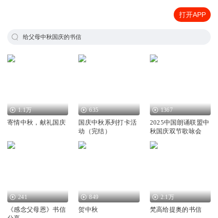
打开APP
给父母中秋国庆的书信
1.1万
635
1367
寄情中秋，献礼国庆
国庆中秋系列打卡活
2025中国朗诵联盟中
动（完结）
秋国庆双节歌咏会
241
849
2.1万
《感念父母恩》书信
贺中秋
梵高给提奥的书信