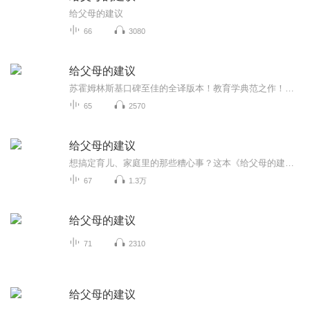
给父母的建议
66
3080
给父母的建议
苏霍姆林斯基口碑至佳的全译版本！教育学典范之作！成就睿智父母的家教经典！
65
2570
给父母的建议
想搞定育儿、家庭里的那些糟心事？这本《给父母的建议》绝对是你的“救星”！苏霍姆林斯基这位教育泰斗写的干货，可不是空泛的大道理，全是从真实生活里磨出来的育儿门道。 不管是孩子叛逆、亲子沟通卡壳，还是婚姻里的小摩擦，书里都掰开揉碎了讲，就像...
67
1.3万
给父母的建议
71
2310
给父母的建议