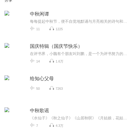
分享
中秋闲谭
每每提起中秋节，便不自觉地默诵与月亮相关的诗句和故事来，因为中秋节里还有一个与月亮相关的美丽的传说呢！ 美丽的嫦娥姑娘和可爱的小玉兔就在月亮的广寒宫里住着，特别是在中秋节这天晚上，当一轮满月悄悄的挂在天边时，在广寒宫里、美丽的嫦娥姑娘抱着可爱的小玉兔就开活动起来，当我们与家人一起围聚在丰盛的晚餐桌旁、吃着丰盛的水果和共享月饼美食、不经意间抬头仰望天上的满月时，有眼亮的小朋友就会大叫起来：”哦，天哪，我看到月亮里面的嫦娥姐姐了，她还抱着个可爱的小兔兔和大家打招呼呢“！..… 中秋的传说和故事、闲谭古今梦落花，一起嗨聊吧...
11
1225
国庆特辑（国庆节快乐）
在评书界，小魏有个朋友叫刘鹏，是一个为评书努力的小伙子。在2021年国庆期间，他想弄个特辑，便烦劳我给他录个爱国题材的评书小段儿。这种事情，不是特殊情况，小魏一般不会拒绝，也就给其录了一个《鲁迅踢鬼》，等他传完，我再传到我的专辑里。另外，小...
14
1.6万
给知心父母
50
7263
中秋歌谣
《水仙子》《秋之仙子》《山居秋暝》《月姑娘，花姑娘》《月儿圆圆》《秋风吹吹》
7
4.3万