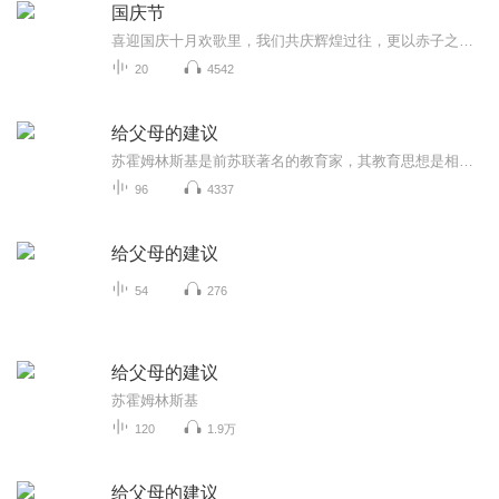
国庆节
喜迎国庆十月欢歌里，我们共庆辉煌过往，更以赤子之心，向未来书写滚烫的誓言——这盛世，值得我们以热爱相拥。
20
4542
给父母的建议
苏霍姆林斯基是前苏联著名的教育家，其教育思想是相信孩子，首先让学生相信自己，建立好自信心和自尊心，构建平等高效的沟通基础后，再引导孩子去思考，关心他人，积极劳动，创造物质财富和精神财富，形成科学的人生观，价值观，世界观。最终达到，他们的...
96
4337
给父母的建议
54
276
给父母的建议
苏霍姆林斯基
120
1.9万
给父母的建议