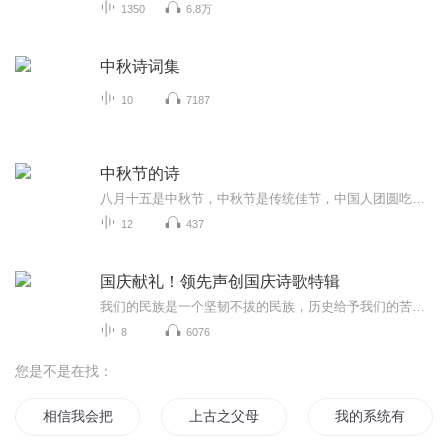
1350
6.8万
中秋诗词集
10
7187
中秋节的诗
八月十五是中秋节，中秋节是传统佳节，中国人团圆吃月饼的日子，这个节日自古就有，所以留下了不少关于中秋节的诗
12
437
国庆献礼！领先声创国庆诗歌特辑
我们的民族是一个坚韧不拔的民族，历史给予我们的苦难都变成了闪着金光的勋章！我们的国家是一个龙腾虎跃的国家，那条巨龙正以不可阻挡之势崛起于神奇的东方！------------------------------------------------值此祖国70周年华诞之际，领先声创以诗歌向祖国献礼！用我们的声音、用我们的热血、用我们的灵魂诵读经典爱国篇章，歌颂我们的祖国！永远繁荣富强！
8
6076
您是不是在找：
相信我会把一切给你
上古之父母之争
我的系统有点无敌