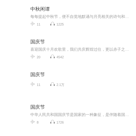
中秋闲谭
每每提起中秋节，便不自觉地默诵与月亮相关的诗句和故事来，因为中秋节里还有一个与月亮相关的美丽的传说呢！ 美丽的嫦娥姑娘和可爱的小玉兔就在月亮的广寒宫里住着，特别是在中秋节这天晚上，当一轮满月悄悄的挂在天边时，在广寒宫里、美丽的嫦娥姑娘抱着可爱的小玉兔就开活动起来，当我们与家人一起围聚在丰盛的晚餐桌旁、吃着丰盛的水果和共享月饼美食、不经意间抬头仰望天上的满月时，有眼亮的小朋友就会大叫起来：”哦，天哪，我看到月亮里面的嫦娥姐姐了，她还抱着个可爱的小兔兔和大家打招呼呢“！..… 中秋的传说和故事、闲谭古今梦落花，一起嗨聊吧...
11
1225
国庆节
喜迎国庆十月欢歌里，我们共庆辉煌过往，更以赤子之心，向未来书写滚烫的誓言——这盛世，值得我们以热爱相拥。
20
4542
国庆节
11
2.1万
国庆节
中华人民共和国国庆节是国家的一种象征，是伴随着国家的出现而出现的。让我们用诗歌朗诵歌颂祖国的繁荣富强，国泰民安。
8
1726