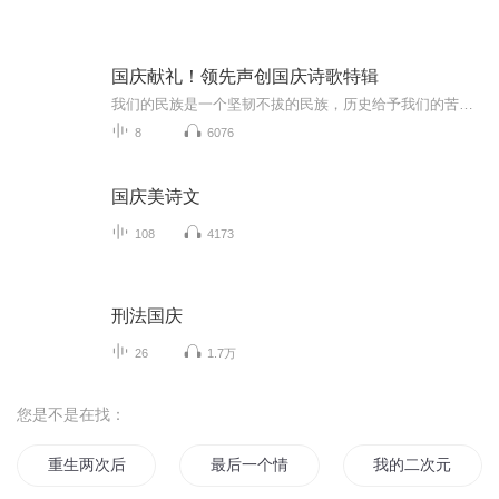
国庆献礼！领先声创国庆诗歌特辑
我们的民族是一个坚韧不拔的民族，历史给予我们的苦难都变成了闪着金光的勋章！我们的国家是一个龙腾虎跃的国家，那条巨龙正以不可阻挡之势崛起于神奇的东方！------------------------------------------------值此祖国70周年华诞之际，领先声创以诗歌向祖国献礼！用我们的声音、用我们的热血、用我们的灵魂诵读经典爱国篇章，歌颂我们的祖国！永远繁荣富强！
8
6076
国庆美诗文
108
4173
刑法国庆
26
1.7万
您是不是在找：
重生两次后我穿回书里了
最后一个情人节
我的二次元的无节