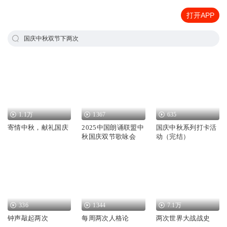
打开APP
国庆中秋双节下两次
1.1万
1367
635
寄情中秋，献礼国庆
2025中国朗诵联盟中
国庆中秋系列打卡活
秋国庆双节歌咏会
动（完结）
336
1344
7.1万
钟声敲起两次
每周两次人格论
两次世界大战战史