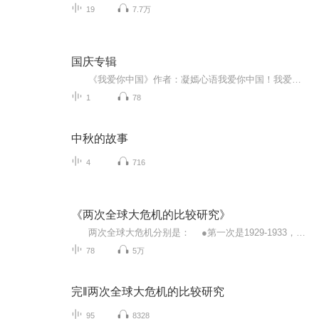
19
7.7万
国庆专辑
《我爱你中国》作者：凝嫣心语我爱你中国！我爱你春天蓬勃的秧苗；我爱你秋日金黄的硕果。我爱你中国！我爱你青松气质，我爱你红梅品格！我爱你家乡的甜蔗好像乳汁滋润着我的心窝。我爱你中国，我要把最美的歌儿献给你，我的母亲我的祖国。我爱你中国，我爱...
1
78
中秋的故事
4
716
《两次全球大危机的比较研究》
两次全球大危机分别是： ●第一次是1929-1933，另外还有一次次危机发生在之后1936-1937年； ●第二次就是最近的2008年，然后次危机是在2011年。 俗话说，中国摸着美国的石头过河是没错的。因为美国这种老牌资本主义在金融的汪...
78
5万
完‖两次全球大危机的比较研究
95
8328