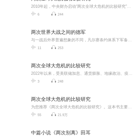
2010年起，中央财办启动“两次全球大危机的比较研究”课题，对本次国际金融危机和1929年大萧条的发生、演变和影响进行比较研究，期望以史为鉴，理解今天，展望未来。《两次全球大危机的比较研究》是2013年中国经济出版社出版的图书，作者是刘鹤。本书由中...
6
244
两次世界大战之间的德军
与一战后外界普遍想象的不同，凡尔赛条约体系下军备水平严格受限的魏玛国防军，不但没有碍于条约限制而止步不前，反而利用了即成的现实不断开展理论创新、组织试验和技术研究，并在汉斯·冯·塞克特、恩斯特 ·福尔克海姆、赫尔穆特 ·威尔贝格等一批渴...
11
253
两次全球大危机的比较研究
2022年以来，受美联储加息、通货膨胀、地缘政治、疫情影响，金融市场发生了剧烈波动，有不少人担心会不会引起全球大危机，最近利用闲暇时间读完《两次全球大危机的比较研究》一书，作为读书后的作业，今天写一点自己的读后感。 一、《两次全球大危机的比较...
3
248
两次全球大危机的比较研究
为您推荐《两次全球大危机的比较研究》。这本书主要比对了人类历史上破坏力最大的两次危机：20世纪30年代的大萧条和2008年的全球经济危机。主编刘鹤，是中央财经领导小组办公室主任，国家发展和改革委员会副主任，也是经济学家论坛“中国经济50人论坛”的发起和主持人，北京大学、中国人民大学的兼职教授、博导。这本2013年出版的经济学专著，当年曾在中央的决策服务中发挥了重要作用，迄今仍是这个领域最权威的读物。
55
21.9万
中篇小说《两次别离》田耳