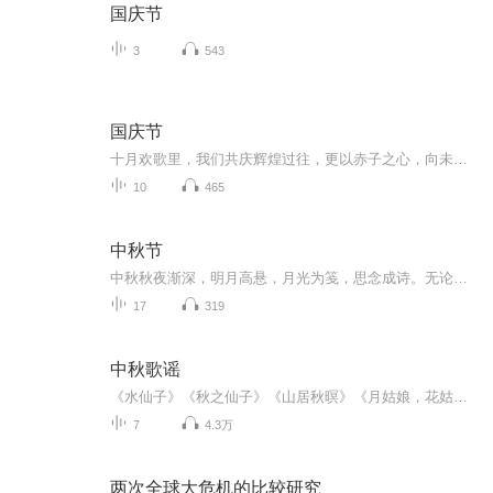
国庆节
3
543
国庆节
十月欢歌里，我们共庆辉煌过往，更以赤子之心，向未来书写滚烫的誓言——这盛世，值得我们以热爱相拥。
10
465
中秋节
中秋秋夜渐深，明月高悬，月光为笺，思念成诗。无论天涯咫尺，此刻共沐清辉，团圆与守望，都化作心底最暖的灯火。
17
319
中秋歌谣
《水仙子》《秋之仙子》《山居秋暝》《月姑娘，花姑娘》《月儿圆圆》《秋风吹吹》
7
4.3万
两次全球大危机的比较研究