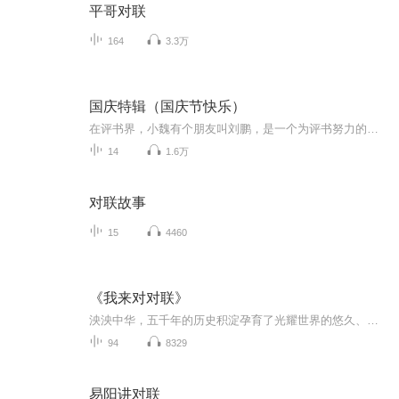
平哥对联
164
3.3万
国庆特辑（国庆节快乐）
在评书界，小魏有个朋友叫刘鹏，是一个为评书努力的小伙子。在2021年国庆期间，他想弄个特辑，便烦劳我给他录个爱国题材的评书小段儿。这种事情，不是特殊情况，小魏一般不会拒绝，也就给其录了一个《鲁迅踢鬼》，等他传完，我再传到我的专辑里。另外，小...
14
1.6万
对联故事
15
4460
《我来对对联》
泱泱中华，五千年的历史积淀孕育了光耀世界的悠久、灿烂的文化瑰宝，而其中的一种文化表现形式——对联，更是家喻户晓、耳熟能详，它不仅是年节习俗一个重要的载体，也在乔迁新居、婚房门楣上独领风骚，可以说，文人墨客、市井百姓皆是张口就来，深受广大...
94
8329
易阳讲对联