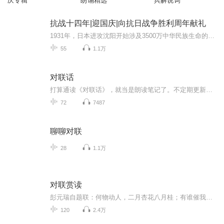
庆专辑
朗诵精选
兵解说词
抗战十四年|迎国庆|向抗日战争胜利周年献礼
1931年，日本进攻沈阳开始涉及3500万中华民族生命的血泪史根据在日本搜集到的四百多张日方照片和地图为线索通过对这些照片中的历史信息进行中日史料对照分析和考证揭示了东北正规军、东北抗日义勇军和东北抗日联军在东北地区艰苦不屈的抵抗经过中国人民用...
55
1.1万
对联话
打算通读《对联话》，就当是朗读笔记了。不定期更新，保证读完。 《对联话》全书共十四卷，分为题署、庆贺、哀挽、杂缀、谐谑五类；其中题署四卷，庆贺一卷，哀挽五卷，杂缀三卷，谐谑一卷。全书共收录历代有名的对联作者约千余人，其中著名联家有百余人之...
72
7487
聊聊对联
28
1.1万
对联赏读
彭元瑞自题联：何物动人，二月杏花八月桂；有谁催我，三更灯火五更鸡。上联是说，二月杏花正艳，八月桂花飘香，这些都是令人心动，让人流连忘返的好时节。同时“二月”和“八月”还有暗指当时科举的春试和秋试，这就具有了特殊的象征意义。旧时科举考试，春试在早春二月，秋试在金秋八月。此处也在说，二月和八月的考试是追求功名的人最为激动人心的关键时节。下联是说，灯亮鸡鸣，那是在催我读书啊。“三更”，是指半夜十一点至第二天凌晨一点。“五更”，是指旧时把夜间设置为五个时间节点，即一更、二更、三更、四更、五更，此处五更约为早晨。有古语说得好：“三更灯火五更鸡，正是男儿发愤时。”对联中“催我”对“动人”，是动宾结构相对。“二月杏花”与“八月桂”，是同边字数不对等自对，“三更灯火”与“五更鸡”也是同边字数不对等自对，同时，也是上下联之间的对仗。这副对联言简意深，催人奋进，对仗工巧，确为佳构。
120
2.4万