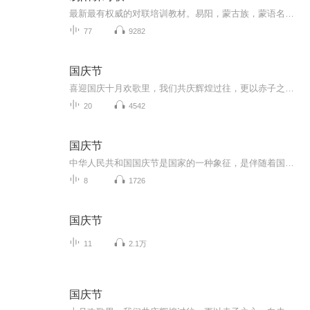
最新最有权威的对联培训教材。易阳，蒙古族，蒙语名字：斯日格乐，文学硕士。烟雨楼23期楹联班主讲老师，易阳诗词学苑主讲老师。他编写的讲义简洁易懂，学院派的教学方式别具一格。他博学多才，对联、律、绝、词都有所涉猎。对易经、黄帝内经、姓名学也有...
77
9282
国庆节
喜迎国庆十月欢歌里，我们共庆辉煌过往，更以赤子之心，向未来书写滚烫的誓言——这盛世，值得我们以热爱相拥。
20
4542
国庆节
中华人民共和国国庆节是国家的一种象征，是伴随着国家的出现而出现的。让我们用诗歌朗诵歌颂祖国的繁荣富强，国泰民安。
8
1726
国庆节
11
2.1万
国庆节