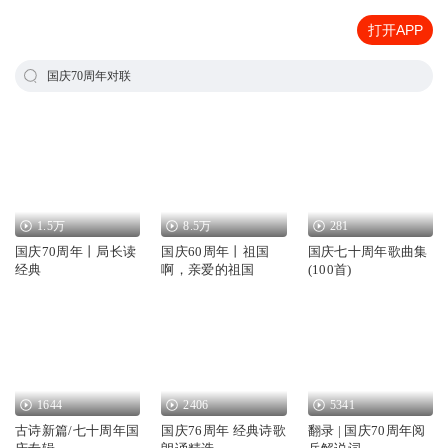
打开APP
国庆70周年对联
1.5万
8.5万
281
国庆70周年丨局长读
国庆60周年丨祖国
国庆七十周年歌曲集
经典
啊，亲爱的祖国
(100首)
1644
2406
5341
古诗新篇/七十周年国
国庆76周年 经典诗歌
翻录 | 国庆70周年阅