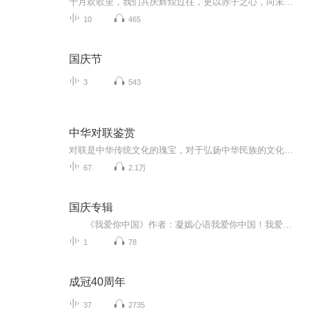
十月欢歌里，我们共庆辉煌过往，更以赤子之心，向未来书写滚烫的誓言——这盛世，值得我们以热爱相拥。
10
465
国庆节
3
543
中华对联鉴赏
对联是中华传统文化的瑰宝，对于弘扬中华民族的文化有着重大价值 。本书不仅介绍了对联的起源、流变及写作特点，还对古今名人对联、名胜联等进行解析鉴赏，热爱中华传统文化的听友不可错过哦！
67
2.1万
国庆专辑
《我爱你中国》作者：凝嫣心语我爱你中国！我爱你春天蓬勃的秧苗；我爱你秋日金黄的硕果。我爱你中国！我爱你青松气质，我爱你红梅品格！我爱你家乡的甜蔗好像乳汁滋润着我的心窝。我爱你中国，我要把最美的歌儿献给你，我的母亲我的祖国。我爱你中国，我爱...
1
78
成冠40周年
37
2735