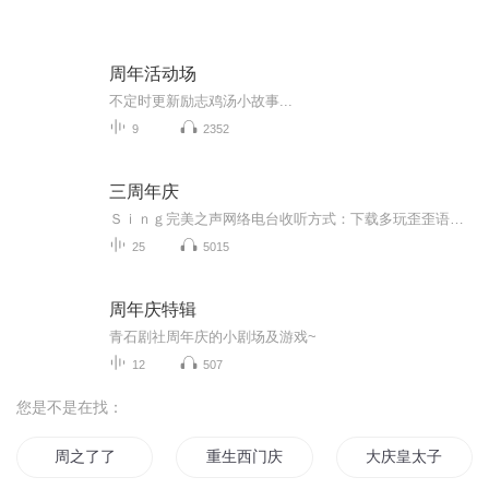
周年活动场
不定时更新励志鸡汤小故事...
9
2352
三周年庆
Ｓｉｎｇ完美之声网络电台收听方式：下载多玩歪歪语音软件，安装注册后进入频道419183完美之声直播大厅。完美之声创立于2012年2月6日，是大学生自主创办的同志情感生活音乐台，关注大学生同志的情感故事，音乐分享和生活点滴。在动听的旋律中，卸下一天的...
25
5015
周年庆特辑
青石剧社周年庆的小剧场及游戏~
12
507
您是不是在找：
周之了了
重生西门庆
大庆皇太子