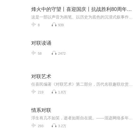
烽火中的守望丨喜迎国庆丨抗战胜利80周年丨广播剧
这是一部以声音为画笔、以历史为底色的沉浸式叙事作品，串联起1937年末南京城破后的烽火岁月与2025 年抗战胜利80周年的和平荣光，通过普通人的命运交织，复刻出中华民族在苦难中坚守、在抗争中前行的精神图谱。
8
939
对联读诵
58
2472
对联艺术
任喜民编著《对联艺术》第二部分，历代名联趣联欣赏。了解中国传统文化，和古人一起感动，戏谑，激荡，赞美，幽思。
219
1.8万
情系对联
浮生有几不如笑，逝者如斯自在观。——混迹网络多年，以联为戏，以联交游。回首若干，历历如新。而今记之，如唱远山……注：1、内容：此专辑所收录的是老猫我与联友的对句、出句、成联等。均属即兴原创。2、标题：作品的标题以老猫我当时联句时所用的马甲...
293
3.2万