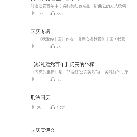
时逢建党百年本专辑特集红色精品，以曲艺的方式歌颂百年历史，很多人不喜欢这种题材，是因为个别节目存在着“套话套活，套腔”的问题，优秀的红色新作用腔新处不离根本，味道浓又不落俗套，老先生们别出心裁，人物塑造精雕细刻，情节气氛烘托自然，用自己了不起的艺术，发自内心的赞扬英雄人物，发自内心的传唱着时代的芳华
109
6599
国庆专辑
《我爱你中国》作者：凝嫣心语我爱你中国！我爱你春天蓬勃的秧苗；我爱你秋日金黄的硕果。我爱你中国！我爱你青松气质，我爱你红梅品格！我爱你家乡的甜蔗好像乳汁滋润着我的心窝。我爱你中国，我要把最美的歌儿献给你，我的母亲我的祖国。我爱你中国，我爱...
1
78
【献礼建党百年】闪亮的坐标
《闪亮的坐标》是一部着眼“公安英烈”这一英雄群体，采用亲历、回访、口述等写实手法，深度挖掘公安英烈 身后感人故事的长篇报告文学。作品通过这些感人的故事， 再现了英雄们的壮举，讴歌了英雄忠于党、忠于祖国、忠于 人民的崇高情怀，也弘扬了奉献精神的强大力量。 在喜迎中国共产党成立一百周年之际，谨以此书献给共和国公安英烈及其家属，献给战斗在公安一线的人民警察，献给我们可亲可敬的警嫂！ 作者：宗 源 李金龙宗 源吉林省作家协会会员，吉林市公安文联特约作家。20世纪80年...
1
366
刑法国庆
26
1.7万
国庆美诗文