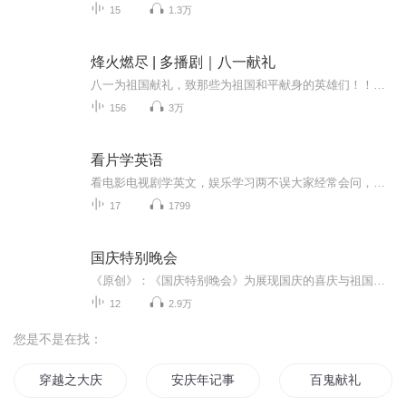
15
1.3万
烽火燃尽 | 多播剧｜八一献礼
八一为祖国献礼，致那些为祖国和平献身的英雄们！！我为我是中国人而感到自豪！
156
3万
看片学英语
看电影电视剧学英文，娱乐学习两不误大家经常会问，这用英语怎么说？《看片学英语》给你答案接地气的英语表达，流行语，谚语，商务英语，专业剧英语，社交英语都融入在故事里欢迎大家一起分享学习交流
17
1799
国庆特别晚会
《原创》：《国庆特别晚会》为展现国庆的喜庆与祖国的深情我将以具体的场景切入从清晨升旗的庄严到街头巷尾的欢庆到历史与当下的交融，用优美的笔触传递对祖国的热爱与自豪！用诗歌和情感美文形式，歌颂祖国的繁荣富强，祝人民幸福安康！
12
2.9万
您是不是在找：
穿越之大庆帝国
安庆年记事
百鬼献礼