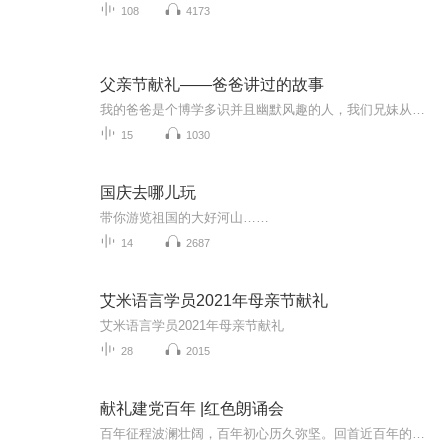
108
4173
父亲节献礼——爸爸讲过的故事
我的爸爸是个博学多识并且幽默风趣的人，我们兄妹从小听他讲的故事长大，如今爸爸已仙去多年，但是他曾经讲过的那些故事还深藏在我的脑海，在这里分享给大家，当是对老父亲的怀念了
15
1030
国庆去哪儿玩
带你游览祖国的大好河山……
14
2687
艾米语言学员2021年母亲节献礼
艾米语言学员2021年母亲节献礼
28
2015
献礼建党百年 |红色朗诵会
百年征程波澜壮阔，百年初心历久弥坚。回首近百年的奋斗历程，中国共产党紧紧依靠人民，战胜了一个又一个艰难险阻，创造了一个又一个彪炳史册的人间奇迹。中华民族迎来了从站起来富起来到强起来的伟大飞跃。一个世纪过去了我们虽然已远离那个战火纷飞的时代，然而那些令人心潮澎湃的故事那些光芒闪耀的足迹必定会化为我们继续前行的精神之源。在建党百年之际，一个共产党人为爱发声，向党和祖国“声”情告白。