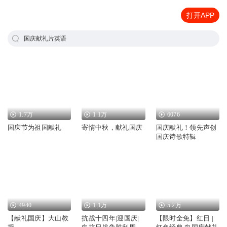
打开APP
国庆献礼片英语
1.7万
1.1万
6076
国庆节为祖国献礼
寄情中秋，献礼国庆
国庆献礼！领先声创
国庆诗歌特辑
4940
1.1万
5.2万
【献礼国庆】大山教
抗战十四年|迎国庆|
【限时全免】红日 |