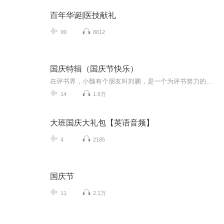
百年华诞|医技献礼
99
8612
国庆特辑（国庆节快乐）
在评书界，小魏有个朋友叫刘鹏，是一个为评书努力的小伙子。在2021年国庆期间，他想弄个特辑，便烦劳我给他录个爱国题材的评书小段儿。这种事情，不是特殊情况，小魏一般不会拒绝，也就给其录了一个《鲁迅踢鬼》，等他传完，我再传到我的专辑里。另外，小...
14
1.6万
大班国庆大礼包【英语音频】
4
2185
国庆节
11
2.1万