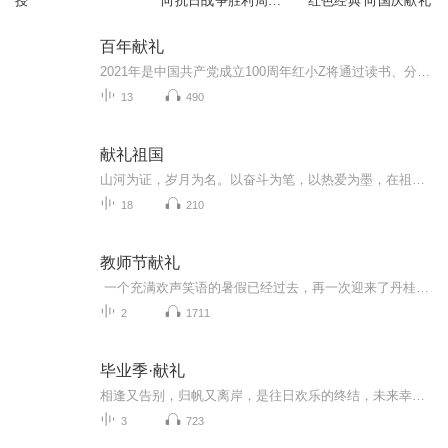
授
向抗日战争胜利周年
红色经典 向国庆献礼
献礼
百年献礼
2021年是中国共产党成立100周年红小Z将通过读书、分享、朗诵等多种形式，跟我们社会组织党员共同为建党百年献礼～
13
490
献礼祖国
山河为证，岁月为名。以奋斗为笔，以热爱为墨，在祖国的壮阔画卷上，书写属于新时代的盛世华章，以此献礼，敬我中华！ 从塞北的晨光到江南的暮色，从城市的霓虹到乡村的炊烟，每一寸土地的安宁，每一盏灯火的温暖，都是我们献给祖国最真挚的告白。 以青春...
18
210
教师节献礼
一个充满欢声笑语的暑假已经过去，再一次迎来了丹桂飘香，金秋的九月。在这个收获的季节里，新的学期又开始了，同时也迎来了属于老师们的节日——教师节。在这里，我们用特殊的方式预祝所有伟大的人民教师——教师节快乐！
2
1711
毕业季·献礼
相逢又告别，归帆又离岸，是往日欢乐的终结，未来幸福的开端，毕业季！最好的祝福送给你们。
3
723