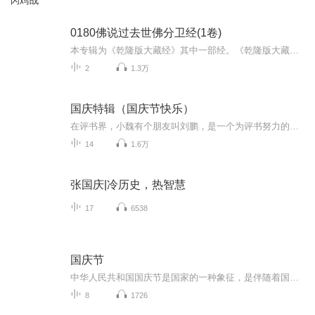
闪鸡战
0180佛说过去世佛分卫经(1卷)
本专辑为《乾隆版大藏经》其中一部经。《乾隆版大藏经》为清代官刻汉文大藏经，是在明朝《永乐北藏》基础上编较而成的，全藏共分正藏和续藏两类。正藏共485函，以千字文编号，从“天”至“漆”，分为大乘五大部经、五大部外重单译经、小乘《阿含经》及重单...
2
1.3万
国庆特辑（国庆节快乐）
在评书界，小魏有个朋友叫刘鹏，是一个为评书努力的小伙子。在2021年国庆期间，他想弄个特辑，便烦劳我给他录个爱国题材的评书小段儿。这种事情，不是特殊情况，小魏一般不会拒绝，也就给其录了一个《鲁迅踢鬼》，等他传完，我再传到我的专辑里。另外，小...
14
1.6万
张国庆|冷历史，热智慧
17
6538
国庆节
中华人民共和国国庆节是国家的一种象征，是伴随着国家的出现而出现的。让我们用诗歌朗诵歌颂祖国的繁荣富强，国泰民安。
8
1726