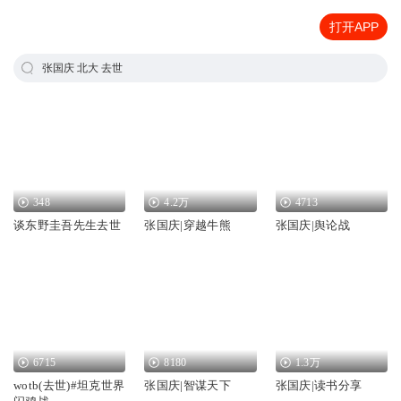
打开APP
张国庆 北大 去世
348
4.2万
4713
谈东野圭吾先生去世
张国庆|穿越牛熊
张国庆|舆论战
6715
8180
1.3万
wotb(去世)#坦克世界
张国庆|智谋天下
张国庆|读书分享