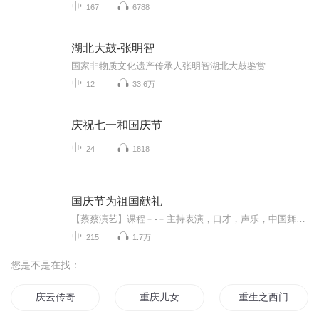
167
6788
湖北大鼓-张明智
国家非物质文化遗产传承人张明智湖北大鼓鉴赏
12
33.6万
庆祝七一和国庆节
24
1818
国庆节为祖国献礼
【蔡蔡演艺】课程﹣-﹣主持表演，口才，声乐，中国舞，民族舞。独特的小舞台，专业的录音棚，每一位同学都能成为优秀的小明星。独特的教学模式，轻松上课，快乐学习！知名主持人，舞蹈家，高级教师任职授课！江南总校：河沟街42号三楼 18545856430江北分校...
215
1.7万
您是不是在找：
庆云传奇
重庆儿女
重生之西门庆