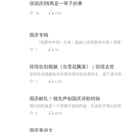
张国庆|情商是一辈子的事
18
3761
国庆专辑
《我爱你中国》作者：凝嫣心语我爱你中国！我爱你春天蓬勃的秧苗；我爱你秋日金黄的硕果。我爱你中国！我爱你青松气质，我爱你红梅品格！我爱你家乡的甜蔗好像乳汁滋润着我的心窝。我爱你中国，我要把最美的歌儿献给你，我的母亲我的祖国。我爱你中国，我爱...
1
78
琼瑶告别视频《当雪花飘落》｜琼瑶去世
琼瑶告别视频知名作家琼瑶86岁在家轻生，留下遗书和视频《当雪花飘落》当雪花开始纷纷飘落我心里轻轻的唱着歌终于等到了这一天生命里的雪季没错过这趟旅程走来辛苦颠簸且喜也有各种精彩唱和经过了山路的崎岖不平挨过了水路的骇浪风波留下了…留下了…我那...
3
1.8万
国庆献礼！领先声创国庆诗歌特辑
我们的民族是一个坚韧不拔的民族，历史给予我们的苦难都变成了闪着金光的勋章！我们的国家是一个龙腾虎跃的国家，那条巨龙正以不可阻挡之势崛起于神奇的东方！------------------------------------------------值此祖国70周年华诞之际，领先声创以诗歌向祖国献礼！用我们的声音、用我们的热血、用我们的灵魂诵读经典爱国篇章，歌颂我们的祖国！永远繁荣富强！
8
6076
国庆美诗文