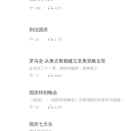
108
4173
刑法国庆
26
1.7万
罗马史-从奥古斯都建立至奥里略去世
全书共三十一章，按时间顺序，简单明了
77
4844
国庆特别晚会
《原创》：《国庆特别晚会》为展现国庆的喜庆与祖国的深情我将以具体的场景切入从清晨升旗的庄严到街头巷尾的欢庆到历史与当下的交融，用优美的笔触传递对祖国的热爱与自豪！用诗歌和情感美文形式，歌颂祖国的繁荣富强，祝人民幸福安康！
12
2.9万
国庆七天乐