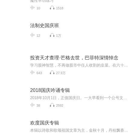
魔性早功练习
10
1518
法制史国庆班
12
1万
投资天才查理·芒格去世，巴菲特深情悼念
学习股神智慧，不再做股市中任人收割的韭菜。在六十载栉风沐雨的航行中，沃伦·巴菲特曾遭遇过无数挑战，却仍在演绎着无与伦比的传奇。他因谦逊、正直和智慧赢得了世界各地千万人的爱戴，并点燃了人们对于他的投资之道的强烈好奇。巴菲特被称为“股神”“...
643
27.9万
2018国庆吟诵专辑
2018年10月1日，正值国庆日。一大早看到一个公号文章，正是文天祥的《己卯十月一日至燕越五日罹狴犴有感而赋》。当然，彼十一非当今的十一。不过数字的巧合还是让人感触，今天拿来读一读，体味一番历史英杰的民族情怀，恰也当时。 根据诗题来看，这组诗是写于十月一日至十月五日之间，是文天祥被俘之后所作，这些诗作不仅有凛凛正气，更也能看的到他百端交集的复杂情感。另一首于右任先生的《望大陆》，微信公号有称《望乡》，一句“山之上国之殇”荡气回肠，一并兴起拿来读了一读。仓促间多有瑕疵...
38
2592
欢度国庆专辑
本辑以诗歌和歌颂祖国文章为主，金秋十月，丹桂飘香，在这个充满丰收喜悦的季节里，我们满怀激动和自豪，迎来了中华人民共和国76周年华诞。这不仅是一个庄重的纪念日，更是全体中华儿女共同欢庆的盛大的节日，承载着深厚的民族情感和历史意义.