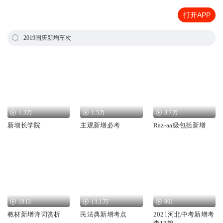
打开APP
2019国庆新增车次
1.3万
1.5万
3.7万
新增长学院
主观新增必考
Raz-aa级包括新增
1813
11.1万
861
教材新增诗词赏析
民法典新增考点
2021河北中考新增考