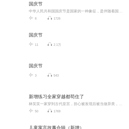
国庆节
中华人民共和国国庆节是国家的一种象征，是伴随着国家的出现而出现的。让我们用诗歌朗诵歌颂祖国的繁荣富强，国泰民安。
8
1726
国庆节
11
2.1万
国庆节
3
543
新增练习全家穿越都苟住了
林笑笑一家穿到古代皇宫，担心被发现后被当做异类，一家人决定苟住，但国师却一直在暗中围绕着他们调查着什么……
50
1769
儿童寓言故事合辑（新增）