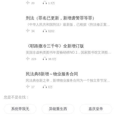
20
1.3万
刑法（罪名已更新，新增袭警罪等罪）
《中华人民共和国刑法》最新版，已根据《刑法修正案（十一）》、两高关于执行《中华人民共和国刑法》确定罪名的补充规定（七）更新罪名，新增袭警罪、高空抛物罪等新罪，该专辑是目前最新的刑法，主播语音清晰，编排合理，语音后均附有文本，方便学习记忆...
34
6202
《耶路撒冷三千年》全新增订版
英国非虚构类图书年度畅销榜NO.1，国家图书馆文津图书奖获奖作品 Jerusalem: the Biography。这不仅仅是一本世界历史书，更是一本浓缩了人类文明和三大宗教历史的经典，让我们了解犹太教，基督教和伊斯兰教的起源和发展，更好地理解犹太文明，古希腊文明，...
223
38.3万
民法典8新增～物业服务合同
民法典创新之举，新增物业服务合同为一个独立章节深入学习新规定
17
6万
您是不是在找：
系统带我无限增强
异能重生西门庆
嘉庆皇帝