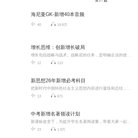
查17篇
海尼曼GK-新增40本音频
40
19.8万
增长思维：创新增长破局
增长包括战略与战术。战略层的任务，是明确企业的使命与方向，明晰增长的核心路径，最终实现结构级增长。战术层的任务，是找到具体的打法与工具，实现运营级增长。本门课程框定在战略层，为企业提供10个主流增长策略，它们的应用要点及大量的企业案例，帮...
12
113
新思想26年新增必考科目
把新时代中国特色社会主义思想内容进行凝练和总结，提取2026年的考试重点内容
13
671
中考新增名著领读计划
新课标改变下，为提升学生名著阅读量，带着大家一起读红色经典名著。
23
1.9万