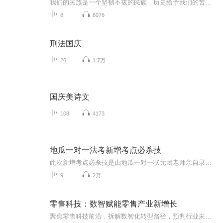
我们的民族是一个坚韧不拔的民族，历史给予我们的苦难都变成了闪着金光的勋章！我们的国家是一个龙腾虎跃的国家，那条巨龙正以不可阻挡之势崛起于神奇的东方！------------------------------------------------值此祖国70周年华诞之际，领先声创以诗歌向祖国献礼！用我们的声音、用我们的热血、用我们的灵魂诵读经典爱国篇章，歌颂我们的祖国！永远繁荣富强！
8
6076
刑法国庆
26
1.7万
国庆美诗文
108
4173
地瓜一对一法考新增考点必杀技
此次新增考点必杀技是由地瓜一对一状元团老师亲自录制，专门针对今年法考新增考点进行应试性必杀技讲解，让学员在短时间内掌握今年新增考点，拿到分数！新法必考！！！！【备注】听课一定要配套地瓜一对一新增讲义。链接：https://pan.baidu.com/s/1wiyhxue6uGmPG2GJy9cEmQ 提取码：jtq5 ...
9
2万
零售科技：数智赋能零售产业新增长
聚焦零售科技前沿，拆解数智化转型路径，预判行业未来趋势。深度解析AI、供应链数字化等技术落地案例，解读零售增长底层逻辑，分享可复用的实战方法。