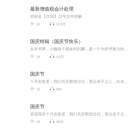
最新增值税会计处理
对财会【2016】22号文件讲解
21
12.8万
国庆特辑（国庆节快乐）
在评书界，小魏有个朋友叫刘鹏，是一个为评书努力的小伙子。在2021年国庆期间，他想弄个特辑，便烦劳我给他录个爱国题材的评书小段儿。这种事情，不是特殊情况，小魏一般不会拒绝，也就给其录了一个《鲁迅踢鬼》，等他传完，我再传到我的专辑里。另外，小...
14
1.6万
国庆节
十月欢歌里，我们共庆辉煌过往，更以赤子之心，向未来书写滚烫的誓言——这盛世，值得我们以热爱相拥。
10
465
国庆节
喜迎国庆十月欢歌里，我们共庆辉煌过往，更以赤子之心，向未来书写滚烫的誓言——这盛世，值得我们以热爱相拥。
20
4542