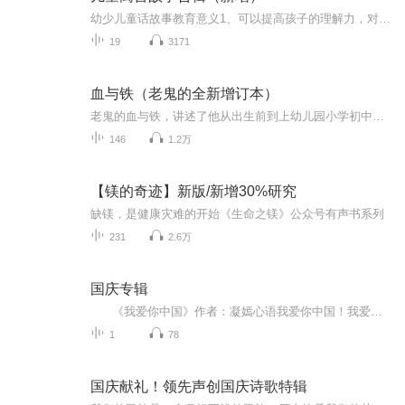
幼少儿童话故事教育意义1、可以提高孩子的理解力，对孩子的智力发展有明显促进作用。年幼的孩子学习能力、理解能力都需要后天的培养，父母经常给孩子讲故事，对孩子的智力开发有很大的作用。...
19
3171
血与铁（老鬼的全新增订本）
老鬼的血与铁，讲述了他从出生前到上幼儿园小学初中高中，直至文革时期的故事。老鬼的传记非常真实，结合了中国的历史，让现在的年轻人了解到那个火热而有激情的年代，尤其是文革时期，以及那个年代的年轻人的生活学习工作的真实状况！值得一读！
146
1.2万
【镁的奇迹】新版/新增30%研究
缺镁，是健康灾难的开始《生命之镁》公众号有声书系列
231
2.6万
国庆专辑
《我爱你中国》作者：凝嫣心语我爱你中国！我爱你春天蓬勃的秧苗；我爱你秋日金黄的硕果。我爱你中国！我爱你青松气质，我爱你红梅品格！我爱你家乡的甜蔗好像乳汁滋润着我的心窝。我爱你中国，我要把最美的歌儿献给你，我的母亲我的祖国。我爱你中国，我爱...
1
78
国庆献礼！领先声创国庆诗歌特辑