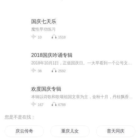
国庆七天乐
魔性早功练习
10
1518
2018国庆吟诵专辑
2018年10月1日，正值国庆日。一大早看到一个公号文章，正是文天祥的《己卯十月一日至燕越五日罹狴犴有感而赋》。当然，彼十一非当今的十一。不过数字的巧合还是让人感触，今天拿来读一读，体味一番历史英杰的民族情怀，恰也当时。 根据诗题来看，这组诗是写于十月一日至十月五日之间，是文天祥被俘之后所作，这些诗作不仅有凛凛正气，更也能看的到他百端交集的复杂情感。另一首于右任先生的《望大陆》，微信公号有称《望乡》，一句“山之上国之殇”荡气回肠，一并兴起拿来读了一读。仓促间多有瑕疵...
38
2592
欢度国庆专辑
本辑以诗歌和歌颂祖国文章为主，金秋十月，丹桂飘香，在这个充满丰收喜悦的季节里，我们满怀激动和自豪，迎来了中华人民共和国76周年华诞。这不仅是一个庄重的纪念日，更是全体中华儿女共同欢庆的盛大的节日，承载着深厚的民族情感和历史意义.
167
6788
您是不是在找：
庆云传奇
重庆儿女
普天同庆