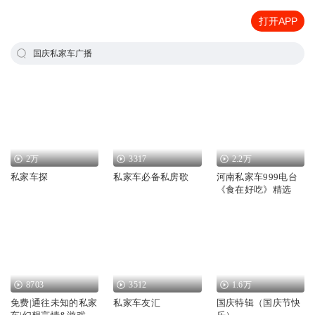
打开APP
国庆私家车广播
2万
3317
2.2万
私家车探
私家车必备私房歌
河南私家车999电台
《食在好吃》精选
8703
3512
1.6万
免费|通往未知的私家
私家车友汇
国庆特辑（国庆节快