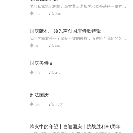
吴邪私家笔记剧情介绍古董店老板吴邪意外获得一份神秘帛书，吴邪三叔吴三省发现帛书中竟隐藏着一张神秘的地图。为了寻找失踪的帛书主人，三叔带着吴邪、潘子、小哥张起灵、大奎组成探险队，一同出发去地图上的地点探秘寻踪。寻找过程中，吴邪结识了前来探...
18
7340
国庆献礼！领先声创国庆诗歌特辑
我们的民族是一个坚韧不拔的民族，历史给予我们的苦难都变成了闪着金光的勋章！我们的国家是一个龙腾虎跃的国家，那条巨龙正以不可阻挡之势崛起于神奇的东方！------------------------------------------------值此祖国70周年华诞之际，领先声创以诗歌向祖国献礼！用我们的声音、用我们的热血、用我们的灵魂诵读经典爱国篇章，歌颂我们的祖国！永远繁荣富强！
8
6076
国庆美诗文
108
4173
刑法国庆
26
1.7万
烽火中的守望丨喜迎国庆丨抗战胜利80周年丨广播剧