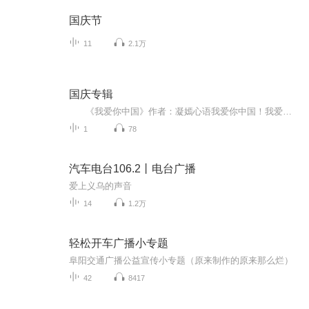
国庆节
11
2.1万
国庆专辑
《我爱你中国》作者：凝嫣心语我爱你中国！我爱你春天蓬勃的秧苗；我爱你秋日金黄的硕果。我爱你中国！我爱你青松气质，我爱你红梅品格！我爱你家乡的甜蔗好像乳汁滋润着我的心窝。我爱你中国，我要把最美的歌儿献给你，我的母亲我的祖国。我爱你中国，我爱...
1
78
汽车电台106.2丨电台广播
爱上义乌的声音
14
1.2万
轻松开车广播小专题
阜阳交通广播公益宣传小专题（原来制作的原来那么烂）
42
8417