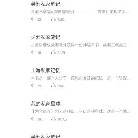
吴邪私家笔记
吴邪私家笔记的剧情简介 · · · · · · 古董店老板吴邪意外获得一份神秘帛书，吴邪三叔吴三省（吴镇宇 饰）发现帛书中竟隐藏着一张神秘的地图。为了寻找失踪的帛书主人，三叔带着吴邪（徐振轩 饰）、潘子（曹磊 饰）、小哥张起灵（程相 饰）、大奎...
12
4191
吴邪私家笔记
古董店老板吴邪意外获得一份神秘帛书，吴邪三叔吴三省（吴镇宇 饰）发现帛书中竟隐藏着一张神秘的地图。为了寻找失踪的帛书主人，三叔带着吴邪（徐振轩 饰）、潘子（曹磊 饰）、小哥张起灵（程相 饰）、大奎（马京京 饰）组成探险队，一同出发去地图...
18
2.1万
上海私家记忆
本书是一部个人对于一座城市变迁的记忆，是一个资深上海男人过早完成的青春回忆录。作者以自己的亲历记忆，记述过去近30年岁月中关于上海的人、街、事。那里有他的邻居王安忆、周柏春、张瑜、黄永生、潘虹等人物，有国定路、虹镇等街道往事，有饭泡粥、麻...
191
7941
我的私家星球
【内容简介】别人是种田，王衍是种星球。这是一个地球人带领着一个星球的生物努力发展文明的故事……没有系统给出的任务，没有按部就班的过程，文明建设全凭头脑发热！正所谓：脑洞有多大，文明就有多广阔，我的星球拥有无限可能！【作者/主播】作者：棉衣...
191
10.3万
吴邪私家笔记