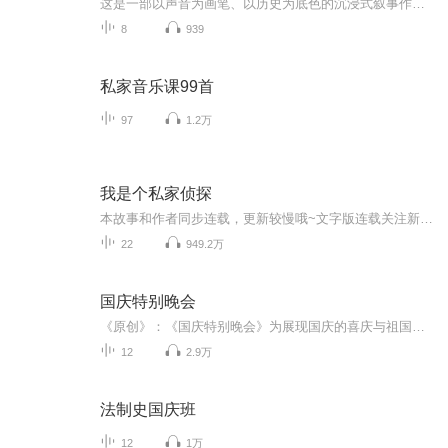
这是一部以声音为画笔、以历史为底色的沉浸式叙事作品，串联起1937年末南京城破后的烽火岁月与2025 年抗战胜利80周年的和平荣光，通过普通人的命运交织，复刻出中华民族在苦难中坚守、在抗争中前行的精神图谱。
8
939
私家音乐课99首
97
1.2万
我是个私家侦探
本故事和作者同步连载，更新较慢哦~文字版连载关注新浪微博：@一只鱼的传说 紫襟新浪微博：@有声的紫襟这是一个充满了恐慌的世界。 疾病，衰老，背叛，车祸，台风，泥石流，战争，灾难每时每刻都在发生。 你确定自己安全吗？ 你知道中国每年要失踪多少人吗...
22
949.2万
国庆特别晚会
《原创》：《国庆特别晚会》为展现国庆的喜庆与祖国的深情我将以具体的场景切入从清晨升旗的庄严到街头巷尾的欢庆到历史与当下的交融，用优美的笔触传递对祖国的热爱与自豪！用诗歌和情感美文形式，歌颂祖国的繁荣富强，祝人民幸福安康！
12
2.9万
法制史国庆班
12
1万