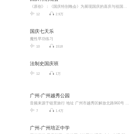
《原创》：《国庆特别晚会》为展现国庆的喜庆与祖国的深情我将以具体的场景切入从清晨升旗的庄严到街头巷尾的欢庆到历史与当下的交融，用优美的笔触传递对祖国的热爱与自豪！用诗歌和情感美文形式，歌颂祖国的繁荣富强，祝人民幸福安康！
12
2.9万
国庆七天乐
魔性早功练习
10
1518
法制史国庆班
12
1万
广州-广州越秀公园
音频来源于链景旅行 地址 广州市越秀区解放北路960号 票价描述 暂无 开放时间 06:00~21:00 乘车信息 暂无
7
1.4万
广州-广州培正中学