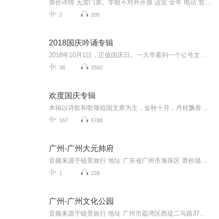
票价详情 无需门票。学校不对外开放 适宜 全年 电话 暂无 简介 亲爱的游客，欢迎您来到广州培正中学参观游玩。广州培正中学是广州百年名校之一，创办于1889年。学校坐落在广州市东山区培正路，占地6万平方米，校舍古朴典雅，环境幽静优美。周边的建筑群也...
2
205
2018国庆吟诵专辑
2018年10月1日，正值国庆日。一大早看到一个公号文章，正是文天祥的《己卯十月一日至燕越五日罹狴犴有感而赋》。当然，彼十一非当今的十一。不过数字的巧合还是让人感触，今天拿来读一读，体味一番历史英杰的民族情怀，恰也当时。 根据诗题来看，这组诗是写于十月一日至十月五日之间，是文天祥被俘之后所作，这些诗作不仅有凛凛正气，更也能看的到他百端交集的复杂情感。另一首于右任先生的《望大陆》，微信公号有称《望乡》，一句“山之上国之殇”荡气回肠，一并兴起拿来读了一读。仓促间多有瑕疵...
38
2592
欢度国庆专辑
本辑以诗歌和歌颂祖国文章为主，金秋十月，丹桂飘香，在这个充满丰收喜悦的季节里，我们满怀激动和自豪，迎来了中华人民共和国76周年华诞。这不仅是一个庄重的纪念日，更是全体中华儿女共同欢庆的盛大的节日，承载着深厚的民族情感和历史意义.
167
6788
广州-广州大元帅府
音频来源于链景旅行 地址 广东省广州市海珠区 票价描述 暂无 开放时间 全天 乘车信息 公共汽车：8、11、24、760、182、121A、121、131、B21、夜42路（大元帅府站）；11、24、182、65、91、221、129、285（江湾桥南站）渡轮：大元帅府码头、纺织码头
1
228
广州-广州文化公园
音频来源于链景旅行 地址 广州市荔湾区西堤二马路37号 票价描述 免费 开放时间 全天 乘车信息 暂无