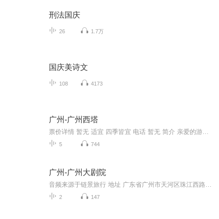
刑法国庆
26
1.7万
国庆美诗文
108
4173
广州-广州西塔
票价详情 暂无 适宜 四季皆宜 电话 暂无 简介 亲爱的游客朋友，现在展现在您面前的这座建筑物就是广州市标志性的新建筑——广州珠江新城西塔，它也是超高层建筑的代表。 广州西塔位于广州新城市中轴线西侧，总建筑面积为约45万平方米。主塔楼地面以上103层，高432米。主塔楼的建筑造型独特，宛如 “通透水晶”；每当夜晚的时候，主塔楼楼身的通体彩灯由下而上亮起。夜色下，西塔仿佛身披万盏LED织就的“渔网装”，红、黄、绿、紫、蓝五色彩灯闪烁。玻璃上X形状的外包裹钢筋加上通体晶莹剔透的塔身，使得广州西塔与对岸的四色“小蛮腰”———广州新电视塔交相辉映，非常美丽。 在广州西塔里面有不少好玩的地方。大厦由超甲级写字楼、五星级超豪华四季酒店、国际会议中心等五大功能组成。 多层次的景观特点仿佛山体的山麓、山腰和山顶，不同高度呈现出不同的特点，参观者在各种层面来回穿梭，感受截然不同的独特景观。 这里是广州的金融中心，周围高楼林立，蔚为壮观。 好了，关于广州西塔，链景旅行小秘书就为您介绍到这里了。下面就请您和我登高一望，去俯视广州全景，来感受下不一样的广州吧！ 音频来源于链景旅行
5
744
广州-广州大剧院
音频来源于链景旅行 地址 广东省广州市天河区珠江西路1号 票价描述 无需门票。演出门票需另购 开放时间 演出时间不定，按照景区最新公布为准 乘车信息 暂无
2
147