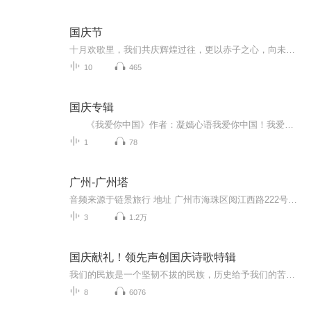
国庆节
十月欢歌里，我们共庆辉煌过往，更以赤子之心，向未来书写滚烫的誓言——这盛世，值得我们以热爱相拥。
10
465
国庆专辑
《我爱你中国》作者：凝嫣心语我爱你中国！我爱你春天蓬勃的秧苗；我爱你秋日金黄的硕果。我爱你中国！我爱你青松气质，我爱你红梅品格！我爱你家乡的甜蔗好像乳汁滋润着我的心窝。我爱你中国，我要把最美的歌儿献给你，我的母亲我的祖国。我爱你中国，我爱...
1
78
广州-广州塔
音频来源于链景旅行 地址 广州市海珠区阅江西路222号广州塔内 票价描述 广州塔室内观光成人票150元（含白云星空观光大厅），其它区域门票价格及套票信息，请查看景区官网。 开放时间 9:30-22:30（22:00停止售票及入塔） 乘车信息 暂无
3
1.2万
国庆献礼！领先声创国庆诗歌特辑
我们的民族是一个坚韧不拔的民族，历史给予我们的苦难都变成了闪着金光的勋章！我们的国家是一个龙腾虎跃的国家，那条巨龙正以不可阻挡之势崛起于神奇的东方！------------------------------------------------值此祖国70周年华诞之际，领先声创以诗歌向祖国献礼！用我们的声音、用我们的热血、用我们的灵魂诵读经典爱国篇章，歌颂我们的祖国！永远繁荣富强！
8
6076