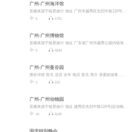
广州-广州海洋馆
音频来源于链景旅行 地址 广州市越秀区先烈中路120号广州动物园内 票价描述 单独海洋馆门票100元，套票130元（海洋馆、动物园、锦鳞苑、3D海洋空间）。 开放时间 9:00-17:30，售票时间：北门（先烈中路）8:30-16:00，南门（环市东路）8:30-15:30。 乘车信...
5
1751
广州-广州博物馆
音频来源于链景旅行 地址 广东省广州市越秀公园内镇海楼 票价描述 暂无 开放时间 9：00—17：30 乘车信息 暂无
5
4044
广州-广州曼谷园
票价详情 暂无 适宜 全年 电话 暂无 简介 亲爱的游客，欢迎您来到广州曼谷园参观游玩。提起曼谷，您也许会想到那些奢华的寺庙，想到美味的冬阴功汤，想到标志性的大象雕塑，想到泰国那古老而神秘的文化。如果您也想一睹泰国美景却无暇抽身前往，来广州曼谷...
2
222
广州-广州动物园
音频来源于链景旅行 地址 越秀区先烈中路120号(近动物园公交总站) 票价描述 暂无 开放时间 8：30—17：30 乘车信息 公交动物园总站（正门）：84、84A动物园总站（正门公交站场）：高峰快线8、高峰快线79、72、74、127、220、246、706、夜46动物园站：大学...
10
6245
国庆特别晚会