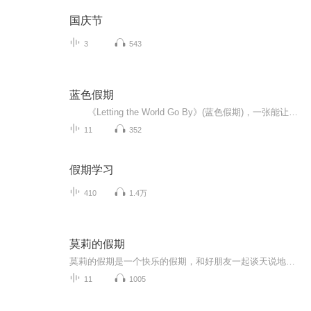
国庆节
3
543
蓝色假期
《Letting the World Go By》(蓝色假期)，一张能让你心境平和，怡情悦性的发烧美乐，由世界著名的发烧名厂Real Music录制，多位新纪元音乐名家：钢琴家Kevin Kern，Danny Wright，Berward Koch，吉他手Govi，竖琴家Hilary Stagg等，倾情演奏十一首醉人...
11
352
假期学习
410
1.4万
莫莉的假期
莫莉的假期是一个快乐的假期，和好朋友一起谈天说地，一起进行一次华丽的冒险，一起去偶像的书店打工……可是，这个暑假与以前又有点不同，感觉大家一下子都长大了，有了这样那样的烦恼和秘密。妈妈的爱有时会觉得是种甜蜜的负担，与好朋友的相处彼此温暖又彼此伤害，心里藏着一个关于男孩子的秘密……看来，没有烦恼的成长，那是到不了的彼岸……
11
1005