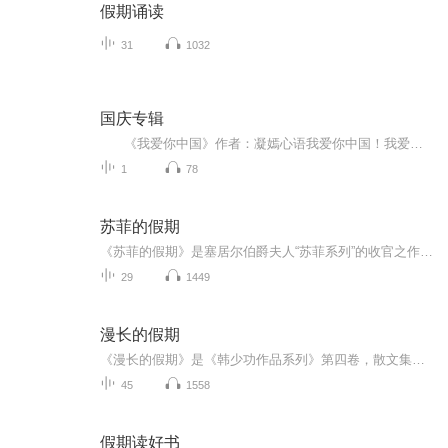
假期诵读
31
1032
国庆专辑
《我爱你中国》作者：凝嫣心语我爱你中国！我爱你春天蓬勃的秧苗；我爱你秋日金黄的硕果。我爱你中国！我爱你青松气质，我爱你红梅品格！我爱你家乡的甜蔗好像乳汁滋润着我的心窝。我爱你中国，我要把最美的歌儿献给你，我的母亲我的祖国。我爱你中国，我爱...
1
78
苏菲的假期
《苏菲的假期》是塞居尔伯爵夫人“苏菲系列”的收官之作，讲述了苏菲、玛格丽特、卡米耶等“小淑女”和保罗、让、莱昂等“小绅士”在暑假里发生的种种。在这个悠长假期里，男孩和女孩们一起学习、玩耍、冒险，共同体验了重逢的喜悦和离别的悲伤，上演了一...
29
1449
漫长的假期
《漫长的假期》是《韩少功作品系列》第四卷，散文集。四十五篇散文，分为“远方”、“留痕”、“背影”三部分。《走亲戚》获1996年度福建文学奖。《笑的遗产》获1992年度《中国作家》散文奖。
45
1558
假期读好书