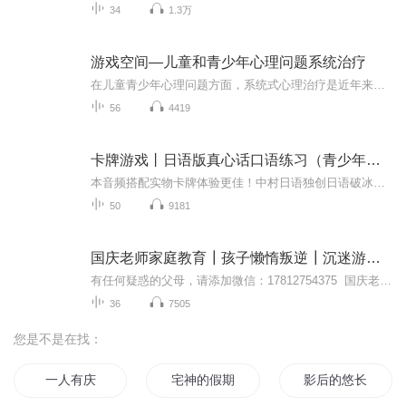
34
1.3万
游戏空间—儿童和青少年心理问题系统治疗
在儿童青少年心理问题方面，系统式心理治疗是近年来被广泛应用的治疗方法之一，不断有新的研究证明其有效性。本书适合每一位心理治疗师，尤其适合家庭治疗领域的工作者。希望大家在阅读后都能开辟出自己的游戏空间，更好的帮助儿童与青少年。
56
4419
卡牌游戏丨日语版真心话口语练习（青少年版）
本音频搭配实物卡牌体验更佳！中村日语独创日语破冰卡牌游戏。100个日语问题，包括日语+中文翻译，无论是日语小白还是日语大神，都能乐在其中，再也不怕没有话题啦~【游戏场景】日语角破冰游戏丨日语爱好者桌游丨日语口语课教具丨日语口语测试题库丨日语即...
50
9181
国庆老师家庭教育┃孩子懒惰叛逆┃沉迷游戏┃厌学
有任何疑惑的父母，请添加微信：17812754375 国庆老师助理鸣鸣国庆老师简介：生命生长原理教育学创始人，重点解决孩子懒惰叛逆、沉迷游戏、偏科厌学、胆小焦虑、不自信等问题，拥有三十余年经验。
36
7505
您是不是在找：
一人有庆
宅神的假期
影后的悠长假期