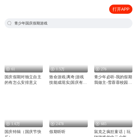
打开APP
青少年国庆假期游戏
61
1.5万
276
国庆假期对独立自主
致命游戏|离奇|游戏
青少年必听-我的假期
的有怎么安排意义
技能成现实|国庆有声
我做主-雪蓉蓉校园故
演播
事-完
1.6万
2478
685
国庆特辑（国庆节快
假期听听
鼠克之疯狂童话｜玩