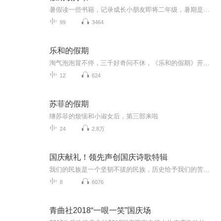
暑假读一些书籍，记录成长小朋友即将二年级，暑期是阅读的黄金期。老师要求孩子继续用朗读的方式进行阅读，逐渐克服错字漏字多字等不良阅读习惯。那么我们索性将每天的阅读内容系统化以音频的形式进行保存，将孩子的成长记录。每则内容都是第一次通读，不...
99
3464
乐和的假期
淘气泡泡冒不停，三千好奇问不休，《乐和的假期》开始咯！快来跟着乐和一起，国学池里打滚，故事屋中做梦，滑滑梯上品尝科学芝士吧！
12
624
苏菲的假期
继苏菲的烦恼和小淑女后，第三部来啦
24
2.8万
国庆献礼！领先声创国庆诗歌特辑
我们的民族是一个坚韧不拔的民族，历史给予我们的苦难都变成了闪着金光的勋章！我们的国家是一个龙腾虎跃的国家，那条巨龙正以不可阻挡之势崛起于神奇的东方！------------------------------------------------值此祖国70周年华诞之际，领先声创以诗歌向祖国献礼！用我们的声音、用我们的热血、用我们的灵魂诵读经典爱国篇章，歌颂我们的祖国！永远繁荣富强！
8
6076
青曲社2018“一哏一笑”国庆场