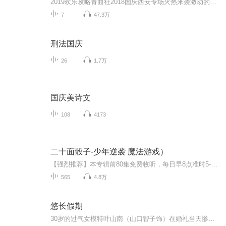
2019欢乐攻略青曲社2018国庆西安专场火热来袭激动的心，颤抖的手，青曲粉丝们，“一哏一笑”全国巡演，给你猝不及防的一阵“潮”笑！喜马拉雅联合青曲社倾情推出热泪盈眶啊，所以小二不敢怠慢，赶紧奉上内容请各位客官品鉴。闲话少叙，请您一听为快。【苗...
7
47.3万
刑法国庆
26
1.7万
国庆美诗文
108
4173
二十面骰子-少年逆袭 魔法游戏）
【强烈推荐】本专辑前80集免费收听，每日早8点准时5-10集更新，点赞评论订阅越多，爆更几率越大哦，欢迎宝宝们来收听【内容简介】在繁星王朝由盛转衰的时代，新大陆的出现成为各种族冒险和争夺的乐园。延绵的山脉保护着脆弱的人类领主联盟；矮人把守着前往...
565
4.8万
悠长假期
30岁的过气女模特叶山南（山口智子饰）在婚礼当天惨遭无良未婚夫卷款逃婚。 当她怒不可遏的狂奔到未婚夫居所，只堵截到了无辜的室友濑名秀俊（木村拓哉饰）——一个不得志的24岁钢琴家。身无分文又无家可归的小南对濑名威逼利诱，成为了他的新同居人。两人在同一屋檐下的生活磕磕绊绊 ，事业爱情也都不甚顺畅，渐渐竟生惺惺相惜之感……