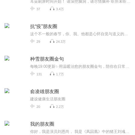
耳朵刷屏时间开始！ 请深挖脑洞，请尽情脑补 听所未听，闻所未闻 惊呆伙伴，笑掉大牙...
37
3.4万
抗“疫”朋友圈
这个不一般的春节，你、我、他都是心怀自觉与道义的勇士。我们想要你的故事，那些被“治愈”、被帮助、被安慰、在“特殊时期”的点滴故事。让我们彼此鼓励、彼此温暖，共渡难关！
29
24.3万
种雪朋友圈金句
每晚19:00更新✨用温暖治愈的朋友圈金句，陪你在日常里找到力量。想听更多治愈音频，点我头像关注主页，一起慢慢变好。
131
1.7万
俞凌雄朋友圈
建设健康生活朋友圈
20
2.2万
我的朋友圈
你好，我是演员刘恩尚， 我是《凤囚凰》中的猪王刘彧， 我是《楚乔传》里贴心的阿精， 我是《生活启示录》里胡歌的发小， 我是《八九不离十》里李光洁的兄弟， 现在，我是耳机另一头，你的朋友， 临睡前，你是否还躺在床上看着手机，刷着朋友圈呢？ 让我用声音和你分享来自我朋友圈里的故事， 然后，静静的，入眠吧~~~ 让我用声音传递一种温暖的正能量给你， 也许，这一丝温暖未必能打开你的心结， 却能在你的心中种下阳光的种子， 慢慢的，慢慢的， 温暖就在你的心中荡漾开了。