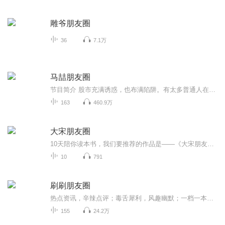
雕爷朋友圈
36
7.1万
马喆朋友圈
节目简介 股市充满诱惑，也布满陷阱。有太多普通人在股市输光了积蓄，失去了希望，只留下两鬓白发和呆滞的目光。《马喆朋友圈》是一档持续更新的音频节目，旨在分享马喆先生对股票的理解，帮助更多人不被股市所吞没。股票投资是一项非常专业的工作。投资...
163
460.9万
大宋朋友圈
10天陪你读本书，我们要推荐的作品是——《大宋朋友圈》。本书是历史作家李开周关于宋朝文化的新作。作者致力于宋朝文化研究，翻阅宋代笔记和史书，从文献中攫取信息。全书分为宫廷之网、官场之网、科举之网、师友之网、婚嫁之网五个部分，以人物为导引，...
10
791
刷刷朋友圈
热点资讯，辛辣点评；毒舌犀利，风趣幽默；一档一本正经胡说八道的脱口秀节目。
155
24.2万