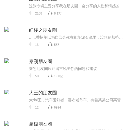
这张专辑主要分享我在朋友圈，会分享的人性和情感的相处之道，欢迎大家过来围观我的朋友圈。
2108
8.1万
红楼之朋友圈
......乔楠笙以为自己会死在那场泥石流里，没想到却挤进了穿越大军，入了红楼。对于穿越，乔楠笙就一个念头活着真好。当然若是还能穿回去，她也不会放弃任何机会哒。带着微信朋友圈穿越的乔楠笙听说只要发够一万条朋友圈，并且每条朋友圈都有一万个点赞，...
13
587
秦朔朋友圈
秦朔朋友圈欢迎留言说出你的问题和建议
500
1.80亿
大王的朋友圈
大dai王，汽车爱好者，喜欢老爷车。有着某某公司高管的职场标签。加班时间、开会时间、堵车时间均可上榜。从事过广告创意、品牌公关、社会化营销、大数据分析等. 除此之外，贪吃好色，内向保守，胆小好面子，也都是他的生活写照。
12
6994
超级朋友圈