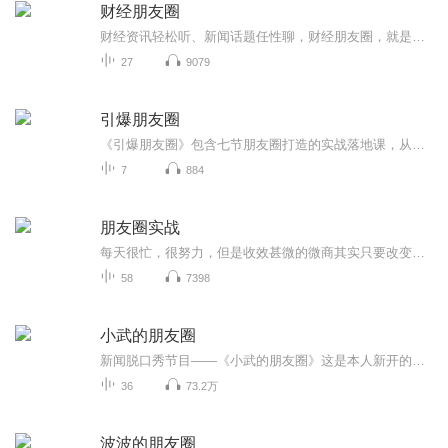
财经朋友圈
财经资讯轻松听、新闻话题任性聊，财经朋友圈，就是你的朋友圈
27
9079
引爆朋友圈
《引爆朋友圈》包含七节朋友圈打造的实战落地课，从朋友圈的装修，发朋友的时间，发朋友圈的内容及朋友圈的人设定位，朋友圈互动及如何在朋友成交等，内容经典，实战落地，是名师大咖的精华及李荣老师多年营销经验的总结。希望通过分享这个专辑，让更多人的营销不再难做，也希望大家通过学习这个专辑，让自己真正掌握有关朋友圈的一些知识！为自己打造一个非常棒的朋友圈。
7
884
朋友圈实战
每天很忙，很努力，但是收效甚微的微商其实只要改变一点点就可以做的更好，但是如果永远死守瓶颈一尘不变，很快激情耗尽，无人能救。改变的那一点就是：思路！
58
7398
小武的朋友圈
新闻脱口秀节目——《小武的朋友圈》这是本人新开的一张专辑，用朋友圈的形式、脱口秀的方式，为大家刷新整理时事热点。节目每周二、周四定期更新，其余时间不间断更新，喜欢的朋友也可以订阅起来。另外不要相信照片上的我，那都是经过PS的，其实本人更帅...
36
73.2万
波波的朋友圈