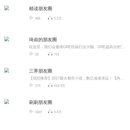
精读朋友圈
466
5.2万
琦叔的朋友圈
在这里，我们会邀请GRE托福行业大咖、GRE超高分的“超级学霸”，以及琦叔现在活跃在各行各业的学生们，分享成长经历，希望能给同学们带来更多学习、就业、生活方面的启发。
10
721
三界朋友圈
【强烈推荐】2017最火都市小说，数亿读者亲证！【内容简介】古有地藏王地狱不空誓不成佛，今日且看我混迹阴阳两界，一路通吃做个逍遥人间小散仙！等等，先天基础薄弱怎么办？不怕！渡恶灵修百万功德筑仙骨；再等等！修真无敌太无聊怎么办？这简单！携二三...
274
416.4万
刷刷朋友圈
1007
5.4万