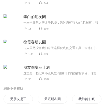
9
544
李白的朋友圈
一本书阅尽大唐才子风华，透过唐朝诗人的“朋友圈”，读懂“人设”之外的他们。他们也曾是迷茫焦虑的年轻人。他们已经历的，我们正在经历。我们爱李白，到底在爱着什么？李白，是一种活法。这是一本李白的交游考，也是一本诗传。
13
1954
徐霞客朋友圈
古人虽然没有我们今天这样便利的交通工具，但他们仍然凭借自己的双脚走过了山山水水，留下了动人的诗篇、珍贵的记载。本书以《徐霞客游记》为蓝本，选择与文中的地点、心情、感悟相关的通俗易懂的古诗词、趣闻逸事，采用微博体的形式，既有对原文的解读，...
109
310
朋友圈赢麻计划
这里是一档记录小众风景与旅行日常的播客节目。你是不是厌倦了节假日人挤人的网红打卡地？这里没有千篇一律的攻略，只有亲测不踩雷的冷门宝藏地。从城市巷弄到山野秘境，从周末短途游到小长假出行，每期为你分享可直接照抄的拍照点位、出行贴士和避峰技巧...
35
1184
您是不是在找：
男朋友是王者大神
天庭朋友圈
我和她们真的只是