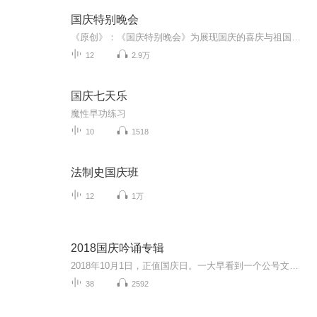
国庆特别晚会
《原创》：《国庆特别晚会》为展现国庆的喜庆与祖国的深情我将以具体的场景切入从清晨升旗的庄严到街头巷尾的欢庆到历史与当下的交融，用优美的笔触传递对祖国的热爱与自豪！用诗歌和情感美文形式，歌颂祖国的繁荣富强，祝人民幸福安康！
12
2.9万
国庆七天乐
魔性早功练习
10
1518
法制史国庆班
12
1万
2018国庆吟诵专辑
2018年10月1日，正值国庆日。一大早看到一个公号文章，正是文天祥的《己卯十月一日至燕越五日罹狴犴有感而赋》。当然，彼十一非当今的十一。不过数字的巧合还是让人感触，今天拿来读一读，体味一番历史英杰的民族情怀，恰也当时。 根据诗题来看，这组诗是写于十月一日至十月五日之间，是文天祥被俘之后所作，这些诗作不仅有凛凛正气，更也能看的到他百端交集的复杂情感。另一首于右任先生的《望大陆》，微信公号有称《望乡》，一句“山之上国之殇”荡气回肠，一并兴起拿来读了一读。仓促间多有瑕疵...
38
2592