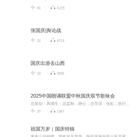
91
4.2万
张国庆|舆论战
22
4713
国庆出游去山西
10
5805
2025中国朗诵联盟中秋国庆双节歌咏会
总策划：凤雏生；总监制：静心；总导演：化虹；执行总监：莺子；执行导演：橙夏；主持人：静心、化虹、橙夏
37
1367
祖国万岁｜国庆特辑
家有山河锦绣，国有岁月芳华。热烈庆祝中华人民共和国成立73周年！