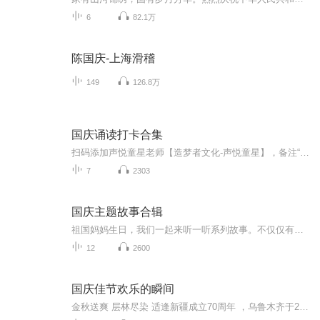
6
82.1万
陈国庆-上海滑稽
149
126.8万
国庆诵读打卡合集
扫码添加声悦童星老师【造梦者文化-声悦童星】，备注“诵读打卡”报名，已添加好友的，直接发送“诵读打卡”报名，报名成功后进入社群。
7
2303
国庆主题故事合辑
祖国妈妈生日，我们一起来听一听系列故事。不仅仅有《我的祖国》，还有红军故事，也有关于战争的故事，让大家体会到和平年代的不易。
12
2600
国庆佳节欢乐的瞬间
金秋送爽 层林尽染 适逢新疆成立70周年 ，乌鲁木齐于2025年9月23日迎来党中央和习大大带领的慰问团。新疆各族群众欢欣鼓舞，热烈欢迎。