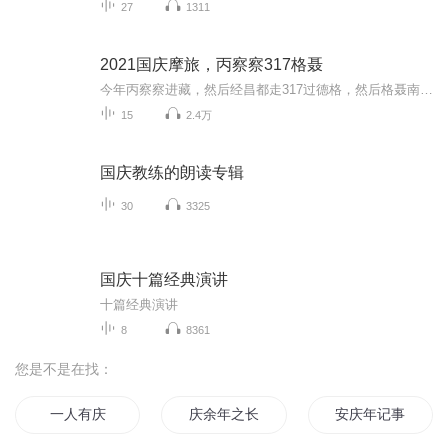
27
1311
2021国庆摩旅，丙察察317格聂
今年丙察察进藏，然后经昌都走317过德格，然后格聂南线，最后沙溪古镇收尾。
15
2.4万
国庆教练的朗读专辑
30
3325
国庆十篇经典演讲
十篇经典演讲
8
8361
您是不是在找：
一人有庆
庆余年之长歌行
安庆年记事