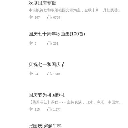
欢度国庆专辑
本辑以诗歌和歌颂祖国文章为主，金秋十月，丹桂飘香，在这个充满丰收喜悦的季节里，我们满怀激动和自豪，迎来了中华人民共和国76周年华诞。这不仅是一个庄重的纪念日，更是全体中华儿女共同欢庆的盛大的节日，承载着深厚的民族情感和历史意义.
167
6788
国庆七十周年歌曲集(100首)
3
281
庆祝七一和国庆节
24
1818
国庆节为祖国献礼
【蔡蔡演艺】课程﹣-﹣主持表演，口才，声乐，中国舞，民族舞。独特的小舞台，专业的录音棚，每一位同学都能成为优秀的小明星。独特的教学模式，轻松上课，快乐学习！知名主持人，舞蹈家，高级教师任职授课！江南总校：河沟街42号三楼 18545856430江北分校...
215
1.7万
张国庆|穿越牛熊