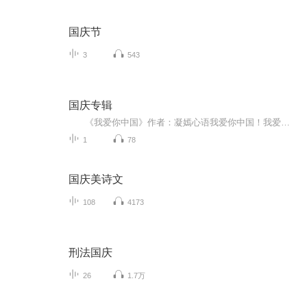
国庆节
3
543
国庆专辑
《我爱你中国》作者：凝嫣心语我爱你中国！我爱你春天蓬勃的秧苗；我爱你秋日金黄的硕果。我爱你中国！我爱你青松气质，我爱你红梅品格！我爱你家乡的甜蔗好像乳汁滋润着我的心窝。我爱你中国，我要把最美的歌儿献给你，我的母亲我的祖国。我爱你中国，我爱...
1
78
国庆美诗文
108
4173
刑法国庆
26
1.7万