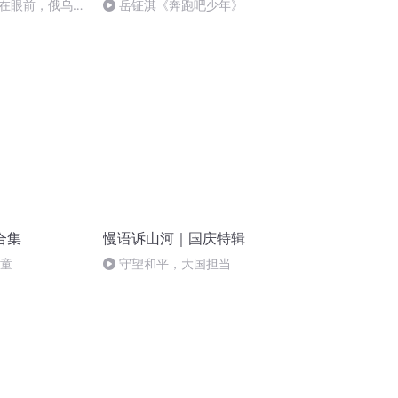
在眼前，俄乌冲
岳钲淇《奔跑吧少年》
将会如何发展？
合集
慢语诉山河｜国庆特辑
儿童
守望和平，大国担当