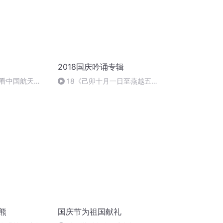
2018国庆吟诵专辑
看中国航天
18《己卯十月一日至燕越五
日罹狴犴有感而赋》组律18首
文天祥 自由吟诵
熊
国庆节为祖国献礼