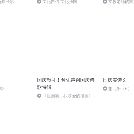
盛世长歌
文化自信 文化强国
支教老师的国
国庆献礼！领先声创国庆诗
国庆美诗文
歌特辑
国》
想北平（6）
《祖国啊，我亲爱的祖国》温
婉