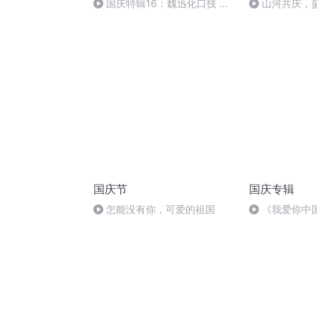
国庆特辑16：魏迅化口技 二
山河共庆，
胡 东方红+一般唱法和原生态
国庆节
国庆专辑
怎能没有你，可爱的祖国
《我爱你中