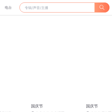
电台
国庆节
国庆节