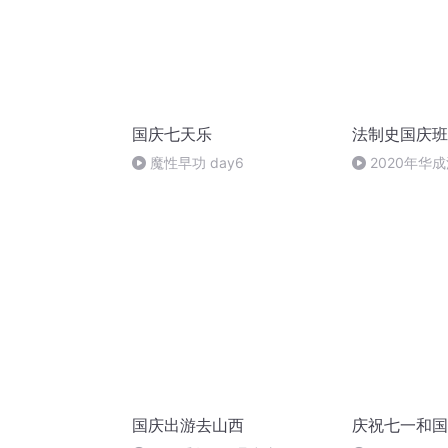
国庆七天乐
法制史国庆班
魔性早功 day6
2020年华
法制史马志冰 (1
国庆出游去山西
庆祝七一和国