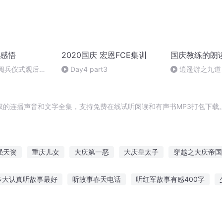
感悟
2020国庆 宏恩FCE集训
国庆教练的朗
庆阅兵仪式观后感
Day4 part3
逍遥游之九道
朗读者：卞雨祺
权的连播声音和文字全集，支持免费在线试听阅读和有声书MP3打包下载
强天资
重庆儿女
大庆第一恶
大庆皇太子
穿越之大庆帝国
重生之资本皇帝
庆云传奇
大资本家
资本皇帝
异界重
多大认真听故事最好
听故事春天电话
听红军故事有感400字
余年之长歌行
精灵故事在线听
小班可以听长故事么
门外听左传的故事
听拉