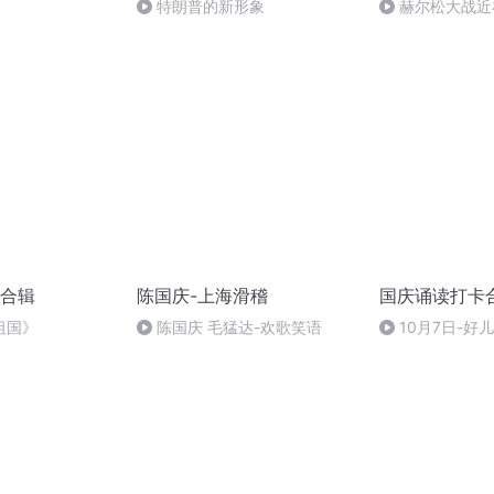
特朗普的新形象
赫尔松大战近
突的关键之战，
合辑
陈国庆-上海滑稽
国庆诵读打卡
祖国》
陈国庆 毛猛达-欢歌笑语
10月7日-好