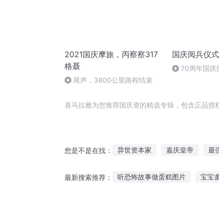
2021国庆摩旅，丙察察317
国庆阅兵仪式
格聂
70周年国
作者：卞雨祺 
尾声，3800公里路程结束
喜马拉雅为您推荐国庆资的精选专辑，包含正品授
异世资本家
嘉庆皇帝
最
您是不是在找：
资本家修仙传
我的小资生活
听恐怖故事做蛋糕图片
宝宝
最新搜索推荐：
一人有庆
大明资本家
庆
茶馆听故事成语的意思
树上