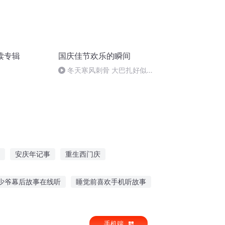
读专辑
国庆佳节欢乐的瞬间
冬天寒风刺骨 大巴扎好似温
暖的春天
。
安庆年记事
重生西门庆
生之大资本家系统
异能重生西门庆
少爷幕后故事在线听
睡觉前喜欢手机听故事
臭臭故事联讲
预言巧合故事在线听
手机端