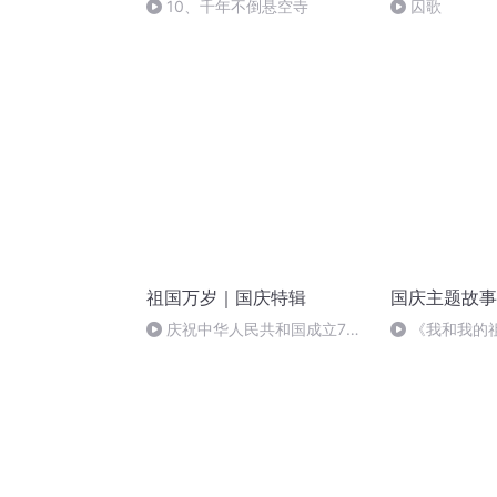
10、千年不倒悬空寺
囚歌
祖国万岁｜国庆特辑
国庆主题故事
庆祝中华人民共和国成立73
《我和我的
周年 天安门广场举行升国旗仪式