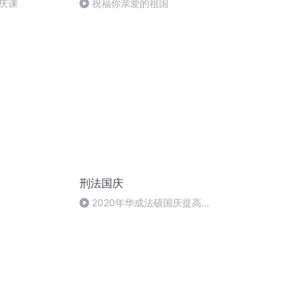
庆课
祝福你亲爱的祖国
刑法国庆
2020年华成法硕国庆提高班
刑法陈 (26)