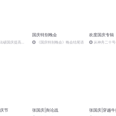
国庆特别晚会
欢度国庆专辑
成法硕国庆提高班
《国庆特别晚会》晚会结尾语
从神舟二十号
2)
的“隐形实力”
庆节
张国庆|舆论战
张国庆|穿越牛