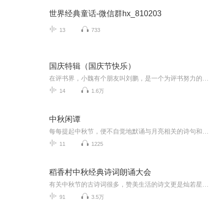
世界经典童话-微信群hx_810203
13
733
国庆特辑（国庆节快乐）
在评书界，小魏有个朋友叫刘鹏，是一个为评书努力的小伙子。在2021年国庆期间，他想弄个特辑，便烦劳我给他录个爱国题材的评书小段儿。这种事情，不是特殊情况，小魏一般不会拒绝，也就给其录了一个《鲁迅踢鬼》，等他传完，我再传到我的专辑里。另外，小...
14
1.6万
中秋闲谭
每每提起中秋节，便不自觉地默诵与月亮相关的诗句和故事来，因为中秋节里还有一个与月亮相关的美丽的传说呢！ 美丽的嫦娥姑娘和可爱的小玉兔就在月亮的广寒宫里住着，特别是在中秋节这天晚上，当一轮满月悄悄的挂在天边时，在广寒宫里、美丽的嫦娥姑娘抱着可爱的小玉兔就开活动起来，当我们与家人一起围聚在丰盛的晚餐桌旁、吃着丰盛的水果和共享月饼美食、不经意间抬头仰望天上的满月时，有眼亮的小朋友就会大叫起来：”哦，天哪，我看到月亮里面的嫦娥姐姐了，她还抱着个可爱的小兔兔和大家打招呼呢“！..… 中秋的传说和故事、闲谭古今梦落花，一起嗨聊吧...
11
1225
稻香村中秋经典诗词朗诵大会
有关中秋节的古诗词很多，赞美生活的诗文更是灿若星辰，不信你听听。
91
3.5万