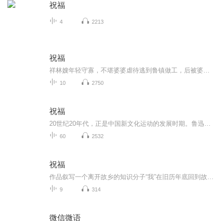
祝福
4
2213
祝福
祥林嫂年轻守寡，不堪婆婆虐待逃到鲁镇做工，后被婆婆强行抓回卖给贺老六。她努力抗争却无奈顺从，与贺老六生活后有了儿子阿毛。然而，贺老六病故，阿毛被狼吃掉，祥林嫂再次陷入绝境，又回到鲁镇。但此时的她已被视为不祥之人，最终在别人的祝福声中孤独...
10
2750
祝福
20世纪20年代，正是中国新文化运动的发展时期。鲁迅以极大的热情欢呼辛亥革命的爆发，可是不久他看到辛亥革命以后，帝制政权虽被推翻，但取而代之的却是地主阶级的军阀官僚的统治，封建社会的基础并没有彻底摧毁，中国的广大人民，尤其是农民，他们过着饥寒交迫的生活，宗法观念、封建礼教仍然是压在人民头上的精神枷锁。在这种社会背景下，在个人对社会的责任感驱使下，1924年2月7日鲁迅先生创作了这篇小说。 1.《祝福》的主题在于揭露“四权”（政权、族权、 神权、夫权）对中国妇女的迫害。...
60
2532
祝福
作品叙写一个离开故乡的知识分子“我”在旧历年底回到故乡后寄寓在本家四叔(鲁四老爷)家里准备过“祝福”时，见证了四叔家先前的女仆祥林嫂瘁死的悲剧。该小说通过描述祥林嫂悲剧的一生，表现了作者对受压迫妇女的同情及对封建思想封建礼教的无情揭露。也...
9
314
微信微语