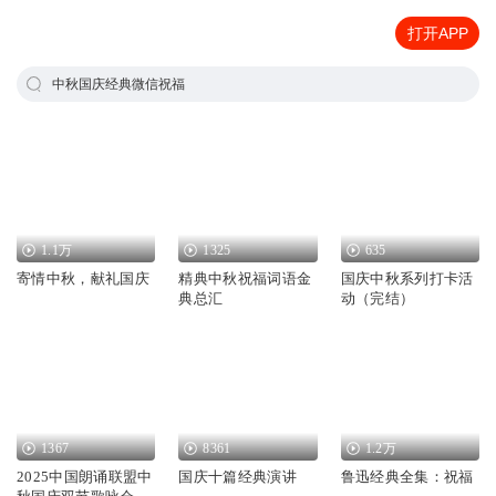
打开APP
中秋国庆经典微信祝福
1.1万
1325
635
寄情中秋，献礼国庆
精典中秋祝福词语金
国庆中秋系列打卡活
典总汇
动（完结）
1367
8361
1.2万
2025中国朗诵联盟中
国庆十篇经典演讲
鲁迅经典全集：祝福