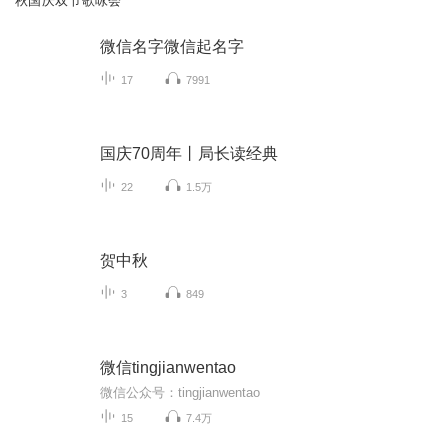
秋国庆双节歌咏会
微信名字微信起名字
17
7991
国庆70周年丨局长读经典
22
1.5万
贺中秋
3
849
微信tingjianwentao
微信公众号：tingjianwentao
15
7.4万