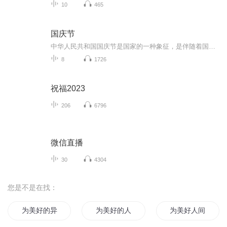
10
465
国庆节
中华人民共和国国庆节是国家的一种象征，是伴随着国家的出现而出现的。让我们用诗歌朗诵歌颂祖国的繁荣富强，国泰民安。
8
1726
祝福2023
206
6796
微信直播
30
4304
您是不是在找：
为美好的异界送上我们的祝福
为美好的人生献上祝福
为美好人间献上祝