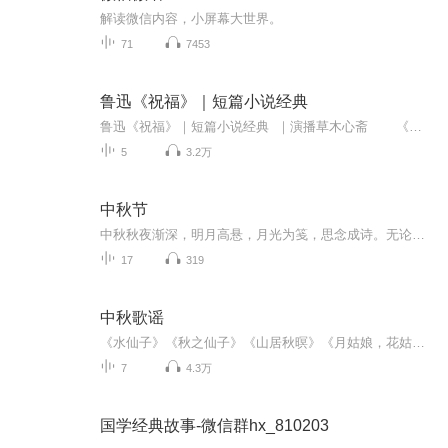
解读微信内容，小屏幕大世界。
71
7453
鲁迅《祝福》｜短篇小说经典
鲁迅《祝福》｜短篇小说经典 ｜演播草木心斋 《祝福》是民国时期文学家鲁迅经典短篇的小说代表作之一，是鲁迅第二部小说集《彷徨》中的第一篇。《祝福》写于1924年2月7日，后收入《鲁迅全集》第二卷。 作品叙写一个离开故乡的知识分子"我"在旧历年底回到故乡后寄寓在本家四叔（鲁四老爷）家里准备过"祝福"时，见证了四叔家先前的女仆祥林嫂瘁死的悲剧。 辛亥革命前，早寡的祥林嫂听说婆婆要把她卖掉，连夜跑到鲁镇，来到鲁四老爷家帮佣，...
5
3.2万
中秋节
中秋秋夜渐深，明月高悬，月光为笺，思念成诗。无论天涯咫尺，此刻共沐清辉，团圆与守望，都化作心底最暖的灯火。
17
319
中秋歌谣
《水仙子》《秋之仙子》《山居秋暝》《月姑娘，花姑娘》《月儿圆圆》《秋风吹吹》
7
4.3万
国学经典故事-微信群hx_810203