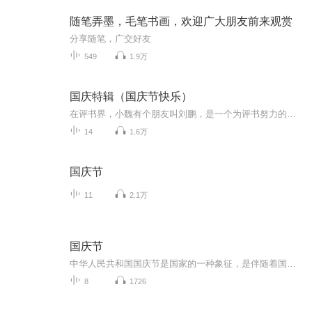
随笔弄墨，毛笔书画，欢迎广大朋友前来观赏
分享随笔，广交好友
549
1.9万
国庆特辑（国庆节快乐）
在评书界，小魏有个朋友叫刘鹏，是一个为评书努力的小伙子。在2021年国庆期间，他想弄个特辑，便烦劳我给他录个爱国题材的评书小段儿。这种事情，不是特殊情况，小魏一般不会拒绝，也就给其录了一个《鲁迅踢鬼》，等他传完，我再传到我的专辑里。另外，小...
14
1.6万
国庆节
11
2.1万
国庆节
中华人民共和国国庆节是国家的一种象征，是伴随着国家的出现而出现的。让我们用诗歌朗诵歌颂祖国的繁荣富强，国泰民安。
8
1726