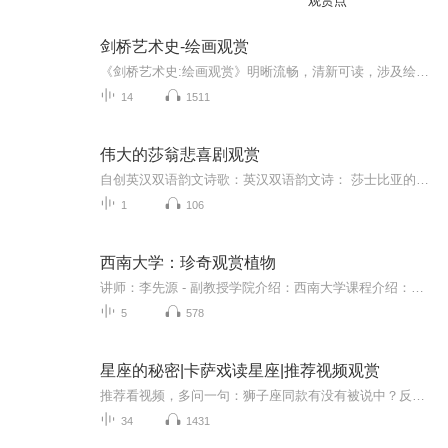
观赏点
剑桥艺术史-绘画观赏
《剑桥艺术史:绘画观赏》明晰流畅，清新可读，涉及绘画观赏的方方面面，既能增进观赏绘画之乐，又能激发思想灵光。苏珊·伍德福德博士从熟悉的概念开始，进而探察幽微，发常人之所未见。譬如，她既道出绘画如何可以作为平面图案来观赏，又点明深度幻觉如何有助于引发情感效果；既指出普通物品如何可能包藏隐含之义，又阐明传统知识如何能提升我们对革命性作品之理解。
14
1511
伟大的莎翁悲喜剧观赏
自创英汉双语韵文诗歌：英汉双语韵文诗： 莎士比亚的伟大悲剧和伟大喜剧观赏Bilingual Rhyming Poem: The Great Tragedies and Comedies of Shakespeare——Author and reader: John Yu 新西兰华裔作者和朗诵者:John YuLast year, I went to the theatre t...
1
106
西南大学：珍奇观赏植物
讲师：李先源 - 副教授学院介绍：西南大学课程介绍：《珍奇观赏植物》课程主要介绍一些我国特有的珍稀、濒危保护植物和奇趣植物的主要特征、产地分布、和观赏价值等。
5
578
星座的秘密|卡萨戏读星座|推荐视频观赏
推荐看视频，多问一句：狮子座同款有没有被说中？反正我觉得挺中肯的。️
34
1431