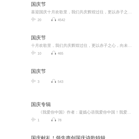
国庆节
喜迎国庆十月欢歌里，我们共庆辉煌过往，更以赤子之心，向未来书写滚烫的誓言——这盛世，值得我们以热爱相拥。
20
4542
国庆节
十月欢歌里，我们共庆辉煌过往，更以赤子之心，向未来书写滚烫的誓言——这盛世，值得我们以热爱相拥。
10
465
国庆节
3
543
国庆专辑
《我爱你中国》作者：凝嫣心语我爱你中国！我爱你春天蓬勃的秧苗；我爱你秋日金黄的硕果。我爱你中国！我爱你青松气质，我爱你红梅品格！我爱你家乡的甜蔗好像乳汁滋润着我的心窝。我爱你中国，我要把最美的歌儿献给你，我的母亲我的祖国。我爱你中国，我爱...
1
78
国庆献礼！领先声创国庆诗歌特辑