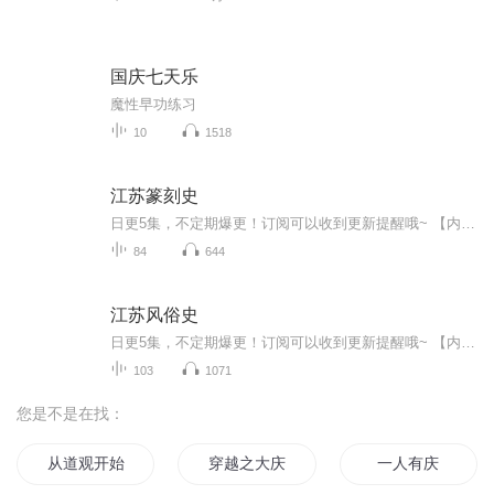
国庆七天乐
魔性早功练习
10
1518
江苏篆刻史
日更5集，不定期爆更！订阅可以收到更新提醒哦~ 【内容简介】 本书是关于篆刻文化在江苏的发展史的著作，以时间为线，论述了江苏篆刻文化从战国至民国的发展轨迹，对境内篆刻出土文物、篆刻的发端、印人、印谱、篆刻流派、篆刻研究著作、篆刻艺术生态...
84
644
江苏风俗史
日更5集，不定期爆更！订阅可以收到更新提醒哦~ 【内容简介】 作者马俊亚主要论述了自有巢氏以来至三皇五帝的史前时期、夏商周时代、两汉六朝时期、隋至两宋时期、元至民国时期的江苏风俗史。每章分三至四节，分别从生活、文化、生态等方便，对当时的...
103
1071
您是不是在找：
从道观开始灵气复苏
穿越之大庆帝国
一人有庆