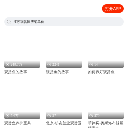
打开APP
江苏观赏国庆菊单价
249.7万
2241
14
观赏鱼的故事
观赏鱼的故事
如何养好观赏鱼
5.6万
37
579
观赏鱼养护宝典
北京-杉友兰业观赏园
菲律宾-奥斯洛布鲸鲨