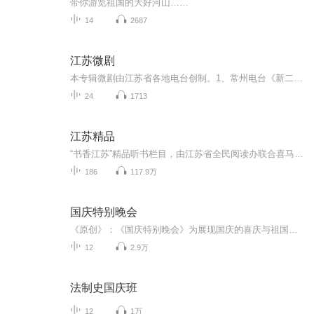
带你游览祖国的大好河山……
14
2687
江苏微剧
本专辑微剧由江苏省各地电台创制。1、常州电台《新二十四孝微剧》李永莉编导
24
1713
江苏精品
“书香江苏”精品听书栏目，由江苏省全民阅读办联合喜马拉雅听书平台倾心打造。栏目遴选江苏推荐的“年度12本好书”“红色经典文学”、江苏出版的“名家名作”“获奖书”“畅销书”和“优秀少儿读物”，邀请优秀书评人、出版人解读创作，知名主播、朗诵艺术家诵读录制，制作成15分钟左右“好书快听”形式的听书产品，向喜爱阅读的广大朋友免费提供。
186
117.9万
国庆特别晚会
《原创》：《国庆特别晚会》为展现国庆的喜庆与祖国的深情我将以具体的场景切入从清晨升旗的庄严到街头巷尾的欢庆到历史与当下的交融，用优美的笔触传递对祖国的热爱与自豪！用诗歌和情感美文形式，歌颂祖国的繁荣富强，祝人民幸福安康！
12
2.9万
法制史国庆班
12
1万