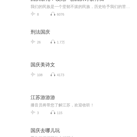
我们的民族是一个坚韧不拔的民族，历史给予我们的苦难都变成了闪着金光的勋章！我们的国家是一个龙腾虎跃的国家，那条巨龙正以不可阻挡之势崛起于神奇的东方！------------------------------------------------值此祖国70周年华诞之际，领先声创以诗歌向祖国献礼！用我们的声音、用我们的热血、用我们的灵魂诵读经典爱国篇章，歌颂我们的祖国！永远繁荣富强！
8
6076
刑法国庆
26
1.7万
国庆美诗文
108
4173
江苏游游游
播音员将带您了解江苏，欢迎收听！
3
115
国庆去哪儿玩