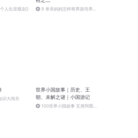
程之二
的个人生涯规划2
9 单亲妈妈怎样将男孩培养成
男子汉
3
世界小国故事｜历史、王
朝、未解之谜｜小国游记
知识大闯关
100世界小国故事 瓦努阿图
第2集 贫穷却幸福的岛国人