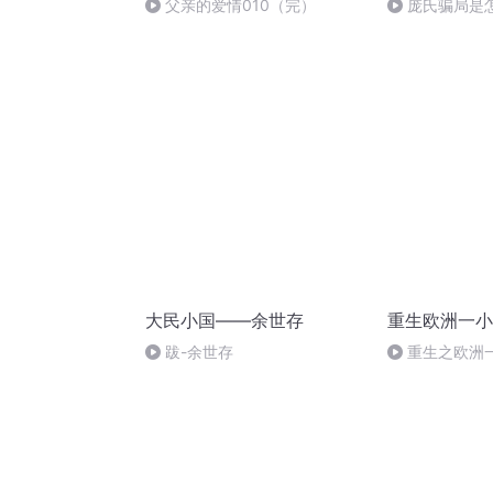
父亲的爱情010（完）
庞氏骗局是
的【奇葩小国0
大民小国——余世存
重生欧洲一小
跋-余世存
重生之欧洲一