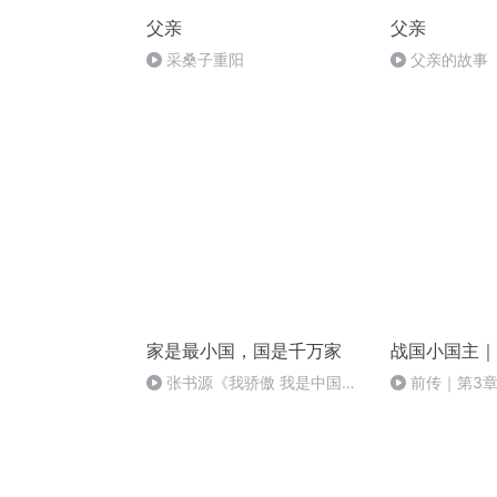
父亲
父亲
采桑子重阳
父亲的故事
家是最小国，国是千万家
战国小国主｜
张书源《我骄傲 我是中国
前传｜第3
娃》