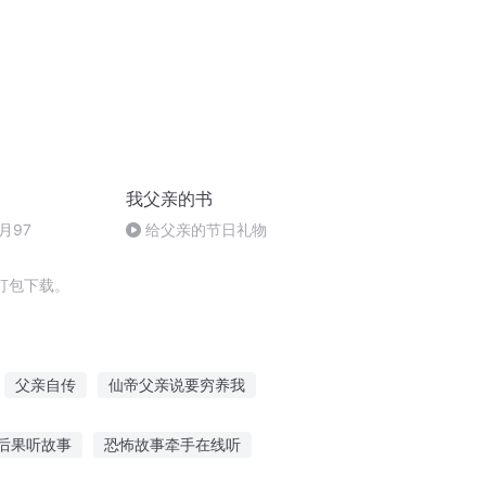
我父亲的书
月97
给父亲的节日礼物
打包下载。
父亲自传
仙帝父亲说要穷养我
的父亲
我有一个东林党的父亲
后果听故事
恐怖故事牵手在线听