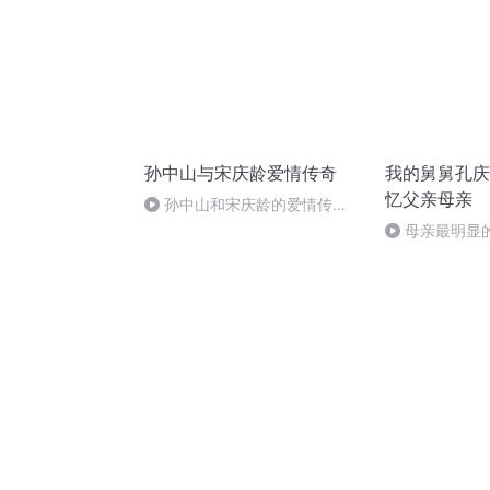
孙中山与宋庆龄爱情传奇
我的舅舅孔庆
忆父亲母亲
孙中山和宋庆龄的爱情传
奇-056-为革命鞠躬尽瘁(完结)
母亲最明显