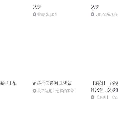
父亲
父亲
背影 朱自清
381.父亲录音
新书上架
奇葩小国系列 非洲篇
【原创】《父
怀父亲，父亲
章
乌干达是个怎样的国家
【原创】《父
亲的离去，原来
深刻