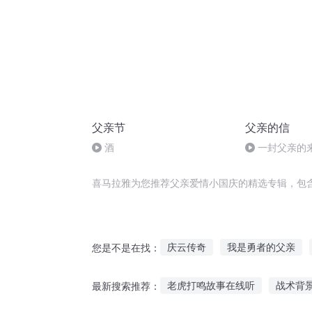
父亲节
父亲的信
酒
一封父亲的
喜马拉雅为您推荐父亲爱情小国庆的精选专辑，包
庆云传奇
我是勇者的父亲
您是不是在找：
念念父亲心
穿越之大庆帝国
老虎打鸣故事在线听
战术背
最新搜索推荐：
我的哑巴父亲
父亲的爱