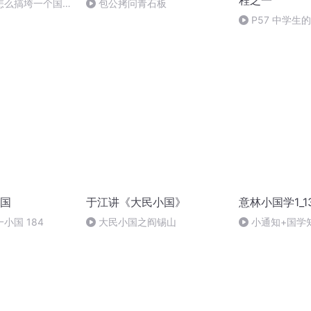
程之一
怎么搞垮一个国家
包公拷问青石板
2】
P57 中学生
国
于江讲《大民小国》
意林小国学1_1
小国 184
大民小国之阎锡山
小通知+国学