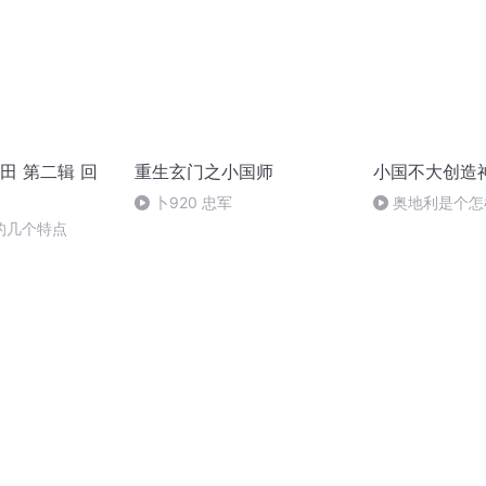
田 第二辑 回
重生玄门之小国师
小国不大创造
卜920 忠军
奥地利是个怎
的几个特点