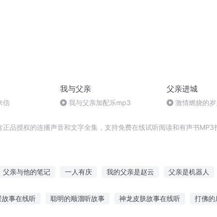
我与父亲
父亲进城
来信
我与父亲加配乐mp3
激情燃烧的岁
含正品授权的连播声音和文字全集，支持免费在线试听阅读和有声书MP3
父亲与他的笔记
一人有庆
我的父亲是赵云
父亲是机器人
我的父亲是伏地魔
我和我心中的父亲
大庆皇太子
追忆我
景故事在线听
聪明的顺溜听故事
神龙皮肤故事在线听
打佛的
天使的父亲
我和我的平凡父亲
我的僵尸父亲