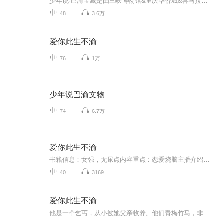
少年说·巴渝宝藏是由三峡博物馆&重庆华侨城&喜马拉雅·重庆三方联合主办的大型文化传播公益活动，旨在唤起对巴渝文化的关注，弘扬民族自信。 本次活动一共48件文物，将根据小选手音频的点赞量、转发量为48件文物选出专属“守护者”，音频加工优化后喜马拉雅重庆制作出48条文物讲解音频。 还在等什么？赶快录制上传你专属守护巴渝文物的“好声音”吧！
48
3.6万
爱你此生不渝
76
1万
少年说巴渝文物
74
6.7万
爱你此生不渝
书籍信息：女强，无尿点内容重点：恋爱烧脑主播介绍：Ai推荐人群：所有人
40
3169
爱你此生不渝
他是一个乞丐，从小被她父亲收养。他们青梅竹马，非常恩爱，两人相互起誓，此生都只爱彼此，终身不渝。可突然一日，他抛弃了她，还杀了她父亲，去和仇人之女相好。是什么让他如此忘恩负义，她又该如何面对？本文是个小短篇。讲述的是师兄妹情感纠葛，阴谋...