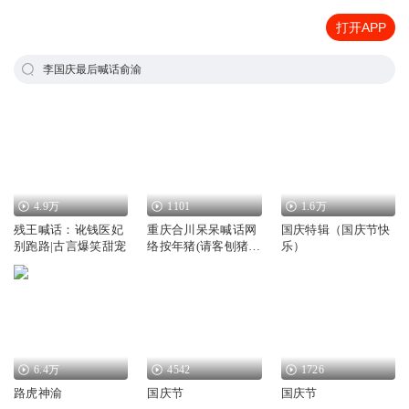
打开APP
李国庆最后喊话俞渝
4.9万
1101
1.6万
残王喊话：讹钱医妃
重庆合川呆呆喊话网
国庆特辑（国庆节快
别跑路|古言爆笑甜宠
络按年猪(请客刨猪
乐）
汤)
6.4万
4542
1726
路虎神渝
国庆节
国庆节