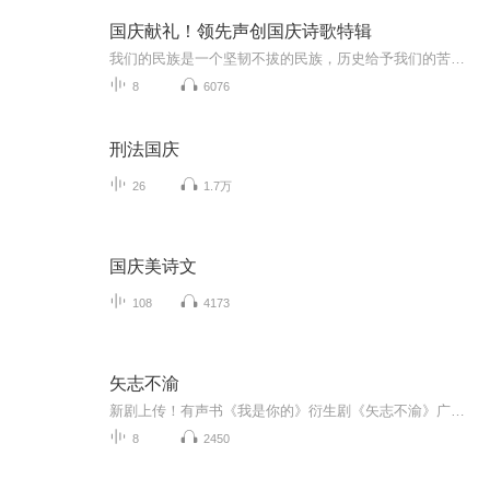
国庆献礼！领先声创国庆诗歌特辑
我们的民族是一个坚韧不拔的民族，历史给予我们的苦难都变成了闪着金光的勋章！我们的国家是一个龙腾虎跃的国家，那条巨龙正以不可阻挡之势崛起于神奇的东方！------------------------------------------------值此祖国70周年华诞之际，领先声创以诗歌向祖国献礼！用我们的声音、用我们的热血、用我们的灵魂诵读经典爱国篇章，歌颂我们的祖国！永远繁荣富强！
8
6076
刑法国庆
26
1.7万
国庆美诗文
108
4173
矢志不渝
新剧上传！有声书《我是你的》衍生剧《矢志不渝》广播剧作为第二部正式和大家见面啦！故事将继续延续第一部的故事，主人公张矢和蓝亦将继续生活，但李淼的插手让两个人的感情再次破裂。无奈之下，蓝亦找到了陈佳。寻找出走的张矢，而在暗处的李淼却想吞并...
8
2450