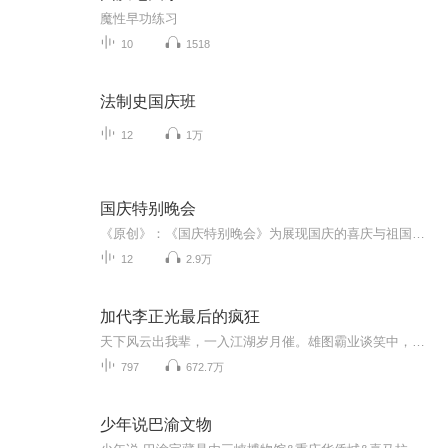
魔性早功练习
10
1518
法制史国庆班
12
1万
国庆特别晚会
《原创》：《国庆特别晚会》为展现国庆的喜庆与祖国的深情我将以具体的场景切入从清晨升旗的庄严到街头巷尾的欢庆到历史与当下的交融，用优美的笔触传递对祖国的热爱与自豪！用诗歌和情感美文形式，歌颂祖国的繁荣富强，祝人民幸福安康！
12
2.9万
加代李正光最后的疯狂
天下风云出我辈，一入江湖岁月催。雄图霸业谈笑中，不胜人生一场醉。（近期上传的作品好多都被和谐了，望各位老铁谅解）
797
672.7万
少年说巴渝文物