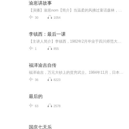
渝崽讲故事
【演播】渝崽nom【简介】当温柔的风拂过童话森林，渝崽带着满肚子的奇思妙想如约而至。这里有会说话的小松鼠、藏在云朵里的精灵，还有穿越麦田的星星船——每一个故事都裹着暖融融的善意，每一段讲述都藏着细腻的温柔。没有华丽的修饰，只有纯粹的真诚，渝...
30
1054
李镇西：最后一课
【主讲人简介】李镇西，1982年2月毕业于四川师范大学中文系，2003年6月苏州大学教育哲学博士毕业。先后任四川乐山一中、成都玉林中学、成都石室中学班主任和语文教师，成都市教科所教育发展研究室主任，成都武侯实验中学校长，成都市武侯区新教育办公室主...
1
855
福泽渝吉自传
福泽谕吉，万元大钞上的贫穷武士。1984年11月，日本发行新钞，将原本旧钞上的圣德太子等政治人物改为福泽谕吉、新渡边稻造、夏目漱石三个文化名人代表，日本已经进入“文化大国”，其中万元大钞上的肖像就是福泽谕吉。
36
8223
最后的
63
2578
国庆七天乐