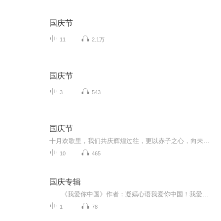
国庆节
11
2.1万
国庆节
3
543
国庆节
十月欢歌里，我们共庆辉煌过往，更以赤子之心，向未来书写滚烫的誓言——这盛世，值得我们以热爱相拥。
10
465
国庆专辑
《我爱你中国》作者：凝嫣心语我爱你中国！我爱你春天蓬勃的秧苗；我爱你秋日金黄的硕果。我爱你中国！我爱你青松气质，我爱你红梅品格！我爱你家乡的甜蔗好像乳汁滋润着我的心窝。我爱你中国，我要把最美的歌儿献给你，我的母亲我的祖国。我爱你中国，我爱...
1
78