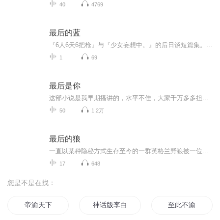
40
4769
最后的蓝
『6人6天6把枪』与『少女妄想中。』的后日谈短篇集。 在山中小屋从事陶艺的岩谷香菜偶尔会来到市区和一年前认识的新城雅见面。 对于见了面也只是躺在自己腿上随口闲聊的雅，其实香菜并不明白对方为什么要继续相约。 然而某一天，雅前来拜访香菜─...
1
69
最后是你
这部小说是我早期播讲的，水平不佳，大家千万多多担待啦，郭瑞谢谢大家的包容呢。小说 内容：一段婚姻不幸福，下一段婚姻会不会幸福呢，中年男人寻觅爱的故事
50
1.2万
最后的狼
一直以某种隐秘方式生存至今的一群英格兰野狼被一位猎人发现了，他期望它们都死在自己的枪口下，从而让自己名垂青史。于是，他开始疯狂地猎杀这些珍贵的生命，一场惊心动魄的生死搏斗拉开了帷幕，一只只狼先后死去……
17
648
您是不是在找：
帝渝天下
神话版李白
至此不渝