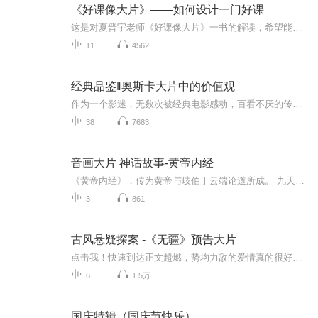
《好课像大片》——如何设计一门好课
这是对夏晋宇老师《好课像大片》一书的解读，希望能够通过对这本书的拆解，让更多的讲师，或者想成为讲师的伙伴，掌握从课程定位、课程设计等方面打造一门好课程的方法。
11
4562
经典品鉴‖奥斯卡大片中的价值观
作为一个影迷，无数次被经典电影感动，百看不厌的传世之作，深入骨髓，荡涤心灵。《黄金时代》、《教父》、《末代皇帝》、《乱世佳人》、《泰坦尼克号》、《老无所依》、《辛德勒的名单》......等等影片，无一不在传递着诸如善良、正义、爱情、人性等纯粹而又珍贵的品德，承载着那些特有时代的独特记忆。奥斯卡最佳影片，自然而然地吸引着我们的视线，奥斯卡金像奖——其全称是美国电影艺术与科学学院奖。是一项表彰电影业成就的年度奖项，它就像影视银河中最闪耀的一颗巨星，昭示着其绝对的代表性和巨大的影响...
38
7683
音画大片 神话故事-黄帝内经
《黄帝内经》，传为黄帝与岐伯于云端论道所成。 九天玄女授其阴阳玄机，神农氏托梦传百草之性。书藏太虚妙理：以日月为纲纪，星辰定经络，四时调气血。言人身即小天地，心为紫微星，肾似北海渊，肝若青龙跃。 岐伯问曰：“如何驻形？”黄帝答：“法于阴阳...
3
861
古风悬疑探案 -《无疆》预告大片
点击我！快速到达正文超燃，势均力敌的爱情真的很好磕！红包不停歇哟！
6
1.5万
国庆特辑（国庆节快乐）