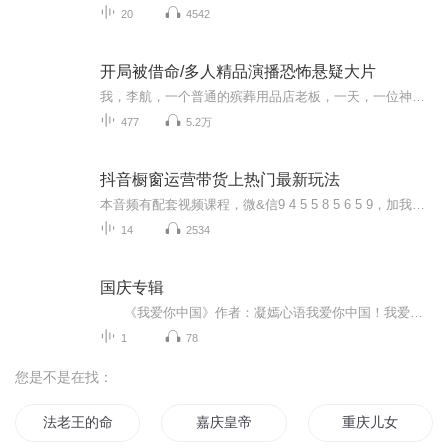
20
4542
开局被借命/多人精品演播恐怖悬疑大片
我，李航，一个普通的殡葬用品店老板，一天，一位神秘女子王萌萌购买了多件定制的殡葬用品，随着订单的完成，我开始遭遇离奇事件——看到了不该看到的鬼魂，甚至与黑白无常正面交锋，还目睹了好友秦柳的诡异死亡。我的母亲给我带来了一道“换命符”，声称...
477
5.2万
抖音橱窗运营带货上热门最新玩法
本音频有配套视频课程，微&信9 4 5 5 8 5 6 5 9，加我可以免费参加抖音短视频涨粉上热门免费公开直播课，以及教新手小白如何玩转抖音，解密短视频带货最新套路！课程内容主要包括四大部分。第一部分：短视频商业模式篇：主要帮助抖音小白解决如何定位自己的内容方向，以及变现的方式。...
14
2534
国庆专辑
《我爱你中国》作者：凝嫣心语我爱你中国！我爱你春天蓬勃的秧苗；我爱你秋日金黄的硕果。我爱你中国！我爱你青松气质，我爱你红梅品格！我爱你家乡的甜蔗好像乳汁滋润着我的心窝。我爱你中国，我要把最美的歌儿献给你，我的母亲我的祖国。我爱你中国，我爱...
1
78
您是不是在找：
法老王的命运夜
嘉庆皇帝
重庆儿女