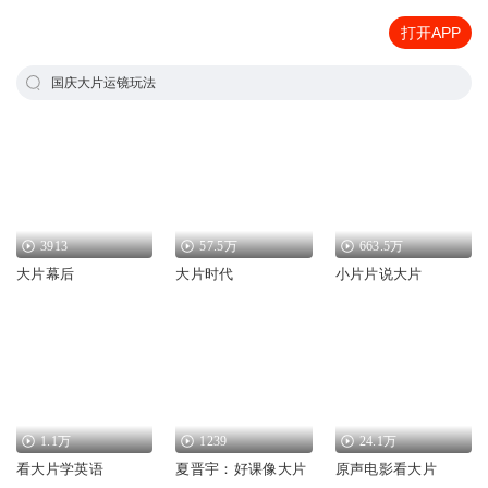
打开APP
国庆大片运镜玩法
3913
57.5万
663.5万
大片幕后
大片时代
小片片说大片
1.1万
1239
24.1万
看大片学英语
夏晋宇：好课像大片
原声电影看大片