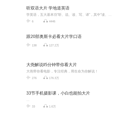
听双语大片 学地道英语
学英语，五大基本功“听、说、读、写、译”，其中“读、写、译”，一般国内学生下点功夫都能搞定，难就难在“听、说”。古人讲“学以致用”，学东西就是为了应用到实际中去，学习语言也不例外，最终目的就是为了交流，而国内目前英语教学的最终成果都是“...
6
4446
跟20部奥斯卡必看大片学口语
138
127.2万
大尧解说‖5分钟带你看大片
大尧带你看电影，专注经典，用生命为你解说！
276
176.3万
33节手机摄影课，小白也能拍大片
...
33
1.6万