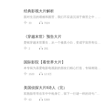
经典影视大片解析
面对生活的艰难和困苦，我们不应该沉溺于痛苦之中，而是要勇敢地面对并从中汲取力量。就像电影中的主人公安迪一样，他身处监狱，但他的心灵始终是自由的。
33
7024
《穿越末世》预告大片
楚铭穿越末世重生，从一个修真小白，变成宇宙所有位面，最强的男人！
2
281
国际影院【看世界大片】
本专辑为喜爱电影电视剧的朋友们精心打造，专辑将陆续收录各个国家优质的电影（战争片 ，恐怖片，悬疑片，科幻片，动作片），专辑内的影片源于各个国家，所以语言翻译上存在很大的难度，为了大家有一个良好的观影体验，本人会力求将影片配上中文字幕，如果...
1520
12.9万
美国侦探大片‖诗人（完）
双胞胎哥哥在车中中枪身亡，留下一行谜一样的诗句:"游离于空间之外 超脱时间之际" 他是重案组警探，出事前在查一桩凶案。
63
5369