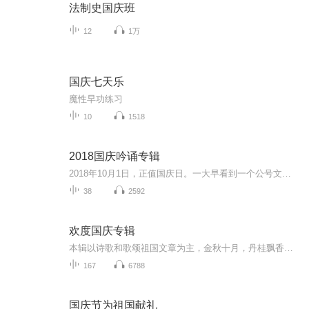
法制史国庆班
12
1万
国庆七天乐
魔性早功练习
10
1518
2018国庆吟诵专辑
2018年10月1日，正值国庆日。一大早看到一个公号文章，正是文天祥的《己卯十月一日至燕越五日罹狴犴有感而赋》。当然，彼十一非当今的十一。不过数字的巧合还是让人感触，今天拿来读一读，体味一番历史英杰的民族情怀，恰也当时。 根据诗题来看，这组诗是写于十月一日至十月五日之间，是文天祥被俘之后所作，这些诗作不仅有凛凛正气，更也能看的到他百端交集的复杂情感。另一首于右任先生的《望大陆》，微信公号有称《望乡》，一句“山之上国之殇”荡气回肠，一并兴起拿来读了一读。仓促间多有瑕疵...
38
2592
欢度国庆专辑
本辑以诗歌和歌颂祖国文章为主，金秋十月，丹桂飘香，在这个充满丰收喜悦的季节里，我们满怀激动和自豪，迎来了中华人民共和国76周年华诞。这不仅是一个庄重的纪念日，更是全体中华儿女共同欢庆的盛大的节日，承载着深厚的民族情感和历史意义.
167
6788
国庆节为祖国献礼