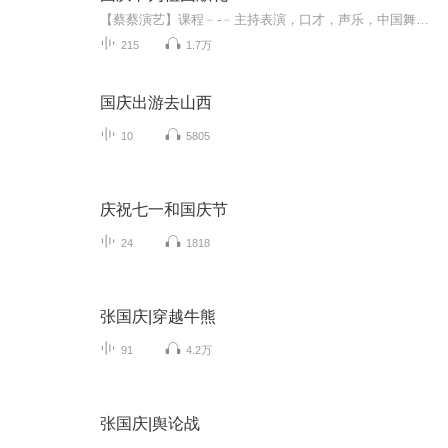
【蔡蔡演艺】课程﹣-﹣主持表演，口才，声乐，中国舞，民族舞。独特的小舞台，专业的录音棚，每一位同学都能成为优秀的小明星。独特的教学模式，轻松上课，快乐学习！知名主持人，舞蹈家，高级教师任职授课！江南总校：河沟街42号三楼 18545856430江北分校...
215
1.7万
国庆出游去山西
10
5805
庆祝七一和国庆节
24
1818
张国庆|穿越牛熊
91
4.2万
张国庆|舆论战