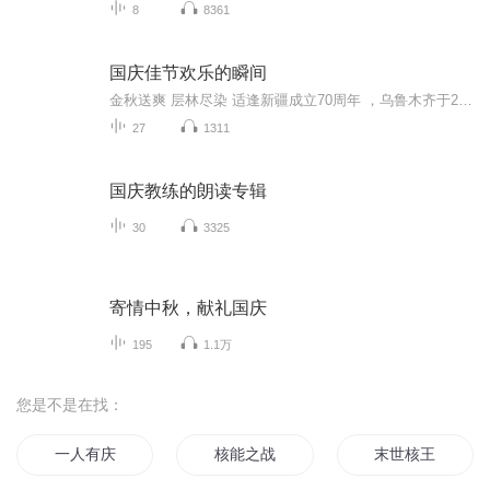
8
8361
国庆佳节欢乐的瞬间
金秋送爽 层林尽染 适逢新疆成立70周年 ，乌鲁木齐于2025年9月23日迎来党中央和习大大带领的慰问团。新疆各族群众欢欣鼓舞，热烈欢迎。
27
1311
国庆教练的朗读专辑
30
3325
寄情中秋，献礼国庆
195
1.1万
您是不是在找：
一人有庆
核能之战
末世核王