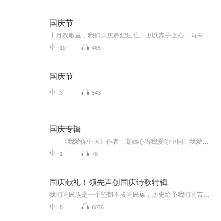
国庆节
十月欢歌里，我们共庆辉煌过往，更以赤子之心，向未来书写滚烫的誓言——这盛世，值得我们以热爱相拥。
10
465
国庆节
3
543
国庆专辑
《我爱你中国》作者：凝嫣心语我爱你中国！我爱你春天蓬勃的秧苗；我爱你秋日金黄的硕果。我爱你中国！我爱你青松气质，我爱你红梅品格！我爱你家乡的甜蔗好像乳汁滋润着我的心窝。我爱你中国，我要把最美的歌儿献给你，我的母亲我的祖国。我爱你中国，我爱...
1
78
国庆献礼！领先声创国庆诗歌特辑
我们的民族是一个坚韧不拔的民族，历史给予我们的苦难都变成了闪着金光的勋章！我们的国家是一个龙腾虎跃的国家，那条巨龙正以不可阻挡之势崛起于神奇的东方！------------------------------------------------值此祖国70周年华诞之际，领先声创以诗歌向祖国献礼！用我们的声音、用我们的热血、用我们的灵魂诵读经典爱国篇章，歌颂我们的祖国！永远繁荣富强！
8
6076