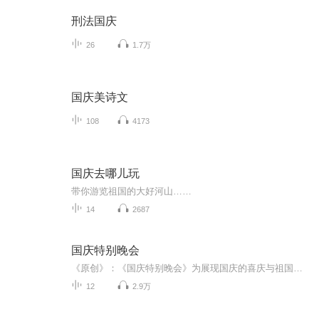
刑法国庆
26
1.7万
国庆美诗文
108
4173
国庆去哪儿玩
带你游览祖国的大好河山……
14
2687
国庆特别晚会
《原创》：《国庆特别晚会》为展现国庆的喜庆与祖国的深情我将以具体的场景切入从清晨升旗的庄严到街头巷尾的欢庆到历史与当下的交融，用优美的笔触传递对祖国的热爱与自豪！用诗歌和情感美文形式，歌颂祖国的繁荣富强，祝人民幸福安康！
12
2.9万