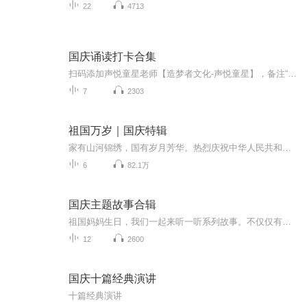
22
4713
国庆诵读打卡合集
扫码添加声悦童星老师【造梦者文化-声悦童星】，备注“诵读打卡”报名，已添加好友的，直接发送“诵读打卡”报名，报名成功后进入社群。
7
2303
祖国万岁｜国庆特辑
家有山河锦绣，国有岁月芳华。热烈庆祝中华人民共和国成立73周年！
6
82.1万
国庆主题故事合辑
祖国妈妈生日，我们一起来听一听系列故事。不仅仅有《我的祖国》，还有红军故事，也有关于战争的故事，让大家体会到和平年代的不易。
12
2600
国庆十篇经典演讲
十篇经典演讲