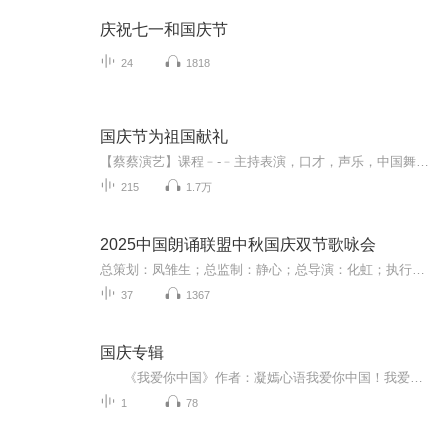
庆祝七一和国庆节
24
1818
国庆节为祖国献礼
【蔡蔡演艺】课程﹣-﹣主持表演，口才，声乐，中国舞，民族舞。独特的小舞台，专业的录音棚，每一位同学都能成为优秀的小明星。独特的教学模式，轻松上课，快乐学习！知名主持人，舞蹈家，高级教师任职授课！江南总校：河沟街42号三楼 18545856430江北分校...
215
1.7万
2025中国朗诵联盟中秋国庆双节歌咏会
总策划：凤雏生；总监制：静心；总导演：化虹；执行总监：莺子；执行导演：橙夏；主持人：静心、化虹、橙夏
37
1367
国庆专辑
《我爱你中国》作者：凝嫣心语我爱你中国！我爱你春天蓬勃的秧苗；我爱你秋日金黄的硕果。我爱你中国！我爱你青松气质，我爱你红梅品格！我爱你家乡的甜蔗好像乳汁滋润着我的心窝。我爱你中国，我要把最美的歌儿献给你，我的母亲我的祖国。我爱你中国，我爱...
1
78