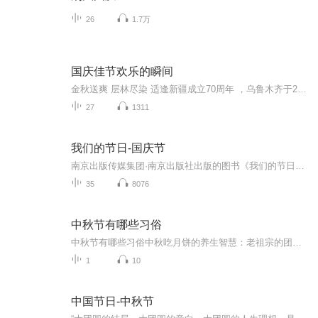
26
1.7万
国庆佳节欢乐的瞬间
金秋送爽 层林尽染 适逢新疆成立70周年 ，乌鲁木齐于2025年9月23日迎来党中央和习大大带领的慰问团。新疆各族群众欢欣鼓舞，热烈欢迎。
27
1311
我们的节日-国庆节
南京出版传媒集团·南京出版社出版的图书《我们的节日》通过对中国节日文化和节日意义进行深度的挖掘，面向青少年群体构建独具特色的栏目内容，以此丰富春节、元宵节、清明节、端午节、七夕节、中秋节、重阳节等传统节日；六一节、教师节、国庆节等新兴节日的文化内涵和表现形式。促进青少年形成新的节日习俗，提升节日仪式感、认同感。音频作品由金陵朗读者联盟志愿者朗诵，南京音像出版社、金陵图书馆联合制作。
35
8076
中秋节有哪些习俗
中秋节有哪些习俗中秋吃月饼的养生智慧：老祖宗的团圆密码全藏在这张饼里 （开篇先抛个灵魂拷问）您有没有想过，为什么中秋节非得跟月饼死磕？就像现代人追剧必须配奶茶，古人赏月手里不攥块月饼就跟缺了充电宝似的浑身不自在。今天咱们就扒一扒这块油...
1
10
中国节日-中秋节