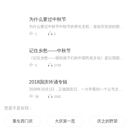
为什么要过中秋节
为什么要过中秋节中秋节的养生玄机：老祖宗安排的团圆节，暗藏多少健康密码？ 朋友，你有没有发现，中秋节就像被设置在年度日程表上的一个强制“系统更新”？平时工作群里静如死水，这天突然集体复活，连失联十年的前同事都能蹦出来发句“中秋快乐”。...
1
2
记住乡愁——中秋节
《记住乡愁——留给孩子们的中国民俗文化》是以我国民俗事象的精彩节点为圆心，广泛地辐射民俗生活的方方面面，资料翔实、梳理系统，具有很高的文化史料价值和现实意义，对于长期忽视生活中的优秀传统文化活态传承的倾向是一种矫正。...
5
2729
2018国庆吟诵专辑
2018年10月1日，正值国庆日。一大早看到一个公号文章，正是文天祥的《己卯十月一日至燕越五日罹狴犴有感而赋》。当然，彼十一非当今的十一。不过数字的巧合还是让人感触，今天拿来读一读，体味一番历史英杰的民族情怀，恰也当时。 根据诗题来看，这组诗是写于十月一日至十月五日之间，是文天祥被俘之后所作，这些诗作不仅有凛凛正气，更也能看的到他百端交集的复杂情感。另一首于右任先生的《望大陆》，微信公号有称《望乡》，一句“山之上国之殇”荡气回肠，一并兴起拿来读了一读。仓促间多有瑕疵...
38
2592
您是不是在找：
重生西门庆
大庆第一恶
庆之的野望