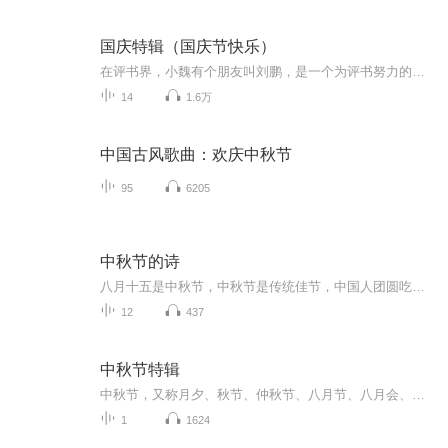
国庆特辑（国庆节快乐）
在评书界，小魏有个朋友叫刘鹏，是一个为评书努力的小伙子。在2021年国庆期间，他想弄个特辑，便烦劳我给他录个爱国题材的评书小段儿。这种事情，不是特殊情况，小魏一般不会拒绝，也就给其录了一个《鲁迅踢鬼》，等他传完，我再传到我的专辑里。另外，小...
14
1.6万
中国古风歌曲：欢庆中秋节
95
6205
中秋节的诗
八月十五是中秋节，中秋节是传统佳节，中国人团圆吃月饼的日子，这个节日自古就有，所以留下了不少关于中秋节的诗
12
437
中秋节特辑
中秋节，又称月夕、秋节、仲秋节、八月节、八月会、追月节、玩月节、拜月节、女儿节或团圆节，是流行于中国众多民族与汉字文化圈诸国的传统文化节日，时在农历八月十五；因其恰值三秋之半，故名，也有些地方将中秋节定在八月十六。[1-2] 中秋节始于唐朝...
1
1624