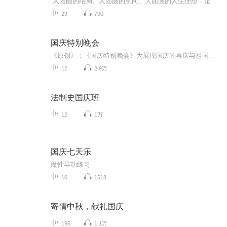
“大团圆的结局、大团圆的意向、大团圆的人生理想，是中国文化的情结……”正因为圆满的月亮，与人间情感生活有了这样密不可分的联系，我们的诗人才会发出“月是故乡明”的感慨。在一年的时序中，中秋节所在的是秋季中期，天气不冷不热，白昼与夜晚均等，...
29
790
国庆特别晚会
《原创》：《国庆特别晚会》为展现国庆的喜庆与祖国的深情我将以具体的场景切入从清晨升旗的庄严到街头巷尾的欢庆到历史与当下的交融，用优美的笔触传递对祖国的热爱与自豪！用诗歌和情感美文形式，歌颂祖国的繁荣富强，祝人民幸福安康！
12
2.9万
法制史国庆班
12
1万
国庆七天乐
魔性早功练习
10
1518
寄情中秋，献礼国庆
195
1.1万