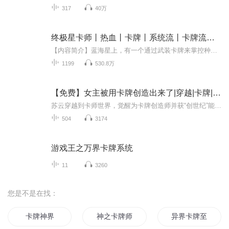
317
40万
终极星卡师丨热血丨卡牌丨系统流丨卡牌流点击过亿神作丨VIP免费
【内容简介】蓝海星上，有一个通过武装卡牌来掌控种种不可思议力量的超凡群体，称之为 —— 星卡师。苏渊穿越而来，还携带有可以强化自身星卡的系统。化境启魂卡完成觉醒 = 顶级资质魂卡【青空之凤】圆满级风行步：规避一定远程攻击！圆满级苍炎击：并蒂双...
1199
530.8万
【免费】女主被用卡牌创造出来了|穿越|卡牌|金手指
苏云穿越到卡师世界，觉醒为卡牌创造师并获“创世纪”能力。他尝试创造卡牌，女主洛星月由此诞生。创造过程中遇危机，苏云进入故事救下洛星月，还发现能引导故事走向，精彩的卡牌创造之旅开启。
504
3174
游戏王之万界卡牌系统
11
3260
您是不是在找：
卡牌神界
神之卡牌师
异界卡牌至尊