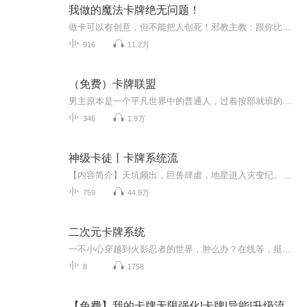
我做的魔法卡牌绝无问题！
做卡可以有创意，但不能把人创死！邪教主教：跟你比起来我简直可以获得和平勋章！一个穿越到西幻世界的少年，如何用自己阴间的想法在异世界闯出一片天地呢？
916
11.2万
（免费）卡牌联盟
男主原本是一个平凡世界中的普通人，过着按部就班的生活。然而，一次意外的事件让他穿越到了一个神秘的异世界。当林宇在这个陌生的世界中醒来时，他惊讶地发现自己手中握着一张神秘的卡牌。这张卡牌散发着奇异的光芒，上面刻着古老而神秘的符文。林宇好奇...
346
1.9万
神级卡徒丨卡牌系统流
【内容简介】天坑频出，巨兽肆虐，地星进入灾变纪。宇宙人类传来卡片科技文明，卡牌救世，地星联邦成立。每一张卡片都有其特殊的意义，四大意志星辰分别与战斗卡、宠物卡、机械卡、辅助卡建立联系。不同卡牌种类，功能不一。绿巨人系列套卡，可以增强人体...
759
44.9万
二次元卡牌系统
一不小心穿越到火影忍者的世界，肿么办？在线等，挺急的！穿越怎么可能没有金手指，带着二次元卡牌系统，能抽取各种卡牌。火龙的咆哮对火遁?豪火灭却，海军六式对木叶流体术，界王拳对八门遁甲火影只是开始...
8
1758
【免费】我的卡牌无限强化|卡牌|异能|升级流