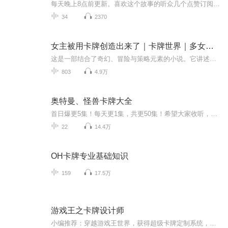
每天晚上8点前更新。喜欢这个故事的听众几个点赞订阅分享哟。如果你想听正经的作文辅导，可以看看我的同步作文辅导~暑假还会推出阅读理解真题讲解课，不要错过哟什么是卡牌作文神书？现任天帝仁明用神力铸造了99张卡牌，封印住兴风作浪、为非作歹的怪神，并让他们负责教授天宫学堂仙家子弟作文知识，试图用孩子纯洁的心灵来净化它们，从而真正驯服它们角色介绍：姜小鱼：作文学渣，每次考试作文只写一个题目。调皮可爱，喜欢耍小聪明。跳蚤爷爷：也叫无上老师。天宫学堂图书管理员，好吃懒做的它也是卡牌作文神书的守护者。霸王花：也叫霸王喵。班里的学霸，老师的宠儿。傲娇的她因解开封印而被变成一只胖橘喵。故事简介：卡牌作文神书的封印被解开了，卡牌相继逃走，并危害人间。姜小鱼一行人通过作文知识的使用来打败怪神，重新封印它们。
34
2370
女主被用卡牌创造出来了｜卡牌世界｜多女主｜金手指
这是一部结合了奇幻、冒险与策略元素的小说。它讲述了一个普通人如何在异世界中成长为一名强大的卡师，以及他如何运用自己的创造力和智慧，与命运抗争，保护自己和同伴的故事。这部作品将带领读者进入一个充满无限可能的卡牌世界，体验一场惊心动魄的冒险...
803
4.9万
奥特曼、怪兽卡牌大全
首日爆更5集！每天更1集，共更50集！希望大家收听，订阅，评论，分享！！！一分钟带你了解奥特曼！
22
14.4万
OH卡牌专业基础知识
159
17.5万
游戏王之卡牌设计师
小编推荐：穿越游戏王世界，获得超级卡牌定制系统，决斗是要带给人们快乐(恐惧）的！简介：天草甩出一张【会局】：来感受决斗的快乐吧！武藤游戏看了看：请按DM漫画的规则和我打！游城十代瞅了瞅：能用漫画里的假面英雄吗？不动游蟹瞟了瞟：请先找牛尾考个...