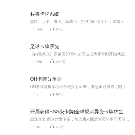
兵将卡牌系统
苏路：兵卡、将卡、军阵卡，打仗我用卡小兵：跟着大人打仗，敌人就像纸糊的一样，战功就像捡的一样被调走的小兵：不跟着大人打仗，敌人都是铁打的一样，怀念在大人麾下的日子同僚：跟苏路打仗很爽，就是抢不到战功啊敌军主将：什么，对面是苏路军，放水，...
764
5.4万
足球卡牌系统
【内容简介】穿越回2008年的高波成为赛季刚开始就被扣掉三十分的卢顿镇主教练。赛季初就被扣三十分，几乎是被认为铁定降级的球队，高波利用自己比别人多了十年的足球知识，以及足球卡牌系统，在所有人都觉得不可能的情况下，奇迹般的升级成功，开始了他成...
358
20.3万
OH卡牌分享会
OH卡牌是根据心理学的投射原理，潜意识能够透过图片的冲击，将深藏在内心深处巨大的潜意识信息，传递出来。让我们真正的了解内在的创伤和不接纳。透过卡牌，让我们更加了解自己，也做到一个深度的自我修补和提升！
6
6848
开局获得SSS级卡牌|全球规则异变卡牌求生301
高速爽文 西米付费专辑，加入西米团后首页N 多同类型专辑免费收听～（所有专辑月票越多加更越多）来都来了，点个关注吧！最近听说有新专辑出世了！让老夫和道友们瞧瞧！（专辑每天10点更新，次日未更新的晚点更新）
161
2.2万