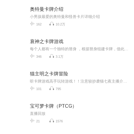
奥特曼卡牌介绍
小男孩最爱的奥特曼和怪兽卡片详细介绍
162
10.2万
衰神之卡牌游戏
每个人都有一个独特的替身 ，根据替身组建卡牌，借此生存。“死亡即是永恒，从墓地里爬出来吧，我的仆人！”我们运气有点的差的主人公，他决定肉身出击。众大神：你不要过来！
346
3.1万
猫主明之卡牌冒险
听卡牌游戏高手玩转游戏！！注意较抄袭猫七夜主播介绍：我为苍翔…听众别喷，咱是开玩笑的~~
101
795
宝可梦卡牌（PTCG）
直播回放
21
1576