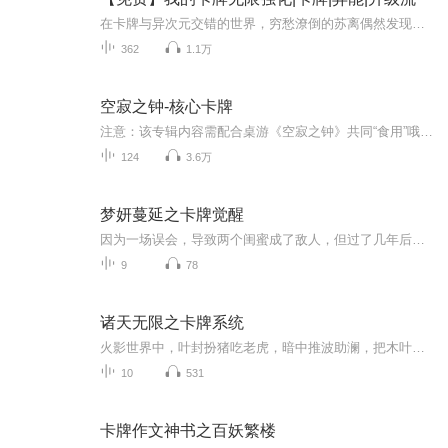
在卡牌与异次元交错的世界，穷愁潦倒的苏离偶然发现可强化卡牌。他助落魄少女苏妙菡觉醒罕见异能，白卡进阶青铜卡，自己也借此成为卡师。其强化方式惊世骇俗，看他如何借此崛起。
362
1.1万
空寂之钟-核心卡牌
注意：该专辑内容需配合桌游《空寂之钟》共同“食用”哦----------------------------------------------------------------------------收听前请选择单集播放，避免剧透！
124
3.6万
梦妍蔓延之卡牌觉醒
因为一场误会，导致两个闺蜜成了敌人，但过了几年后闺蜜失去了记忆，但后来看到了闺蜜又恢复了记忆。虽然闺蜜已经以为整件事情就这么摇情了但是没想到过了一天后黑暗魔王觉醒了，本来属于卡牌世界的国王是好的，但是由于被黑暗界的人给收买了，所以成了黑...
9
78
诸天无限之卡牌系统
火影世界中，叶封扮猪吃老虎，暗中推波助澜，把木叶毁于一旦，为美好的世界献上祝福，没想到惠惠居然是这样的沙雕女孩！学园默示录中，叶封化身救世主降临，俘获冴子学姐芳心。生化危机里，少年要如何面对满世界的丧尸，倩女幽魂，聂小倩夜袭竟是一位不沾...
10
531
卡牌作文神书之百妖繁楼