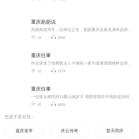
重庆葩葩说
高校精英辩手，以辩论之名，葩葩重庆这座充满争议的城市，舌战群雄，见证重庆现在，论道重庆未来！重庆葩葩说，首届重庆城市之声大学生精英辩论赛，为这座城市发声，让重庆听到年轻的声音。本次赛事由喜马拉雅FM重庆站、筑家易网络科技联合主办。
15
2836
重庆往事
作品讲述了德裔犹太人卡佛岗一家为逃避德国纳粹迫害，在接连被英、法、荷兰等国拒绝入境后，过境苏联到达中国新疆乌鲁木齐，1940年到达重庆，并在重庆度过11年峥嵘岁月的故事。
32
2774
重庆往事
一位犹太难民的11载山城岁月 我想把我在中国的这段经历记录下来，那是我在纳粹统治下的德国的经历，以及在第二次世界大战期间，我在中国所经历的真实的故事。 关于那一时期犹太人的故事，已经有很多的书出版发行了，每一本书都有不同的故事。但是，那些回忆录中，没有一本讲述犹太难民在中国内陆的故事；大多数的犹太难民当时只被允许留居上海。 那么，我的经历是独一无二的。 ——沃尔夫岗·卡佛岗
82
6639
您是不是在找：
嘉庆皇帝
庆云传奇
普天同庆