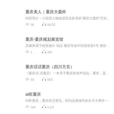
重庆美人｜重庆大轰炸
内容简介：小说把人物放进宏达多变的“重庆大轰炸”历史背景中，当时，国家兵连祸结，生灵涂炭，百姓蒙受了巨大的苦难。三名不同性格的重庆女人，不畏强暴，不弃未来，为个人幸福和家园安宁奋起抗争。小说中，百姓、袍哥和土匪在民族矛盾的大义下，抛弃个人恩怨，相互救助，终得胜利。题目中的“美人”并非“美女”，而是抗战时保卫家园，抵御外辱的重庆人群像。作者：李书霞演播：董启言
39
56.2万
重庆-重庆规划展览馆
音频来源于链景旅行 地址 重庆市渝中区朝东路1号 票价描述 20元/人次 开放时间 周二-每日：9:30-17:30（16:30停止售票） 乘车信息 朝天门站: 114路、120路、141路、151路、215路、224路、262路、265路、268路、349路、372路、382路、418路、461路、466路、...
1
204
重庆话话重庆（四川方言）
《重庆话,话重庆》一本关于重庆的有声杂志。重庆，是一处很特别的地方。 重庆城，是一座极其特色的城市。 重庆人，是一个极富个性的群体。 用地道的重庆方言告诉你重庆的重庆故事。我们一起来摆龙门阵…… 雄起、不存在、要得、不摆了、锤子、牙刷、儿哄...
93
69万
ai听重庆
AI听重庆，重庆前沿资讯，听到这座城市的头号大事件~~保存下图二维码 微信扫码加入官方听友群 定期粉丝福利放送！我们群里约！1.重庆耳朵所有节目抢先听...
164
8.1万