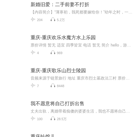
新婚旧爱：二手前妻不打折
【内容简介】“薄寒初，我死都要嫁给你！”幼年之时，一句誓言，雷心宝坚持了15年。用尽手段，费劲心思，终于领到了结婚证，换来的是730天的夜夜孤枕。“爱我一次，这么难？”一次醉酒，向来勇敢坚强的心宝在他面前哭的像个孩子。他眸光冷漠，转身离开，毫不犹豫。后来的后来，心宝父亲惨死，家族没落。方才明白，那个叫薄寒初的男人、她喜欢了半生的男人对自己不但不爱，还恨。【主播简介】六月华艳，有声小说播讲者，代表作品《新婚旧爱：二手前妻不打折》【作者】蝉鸣半夏【购买须知】1、《新...
204
5.2万
重庆-重庆欢乐水魔方水上乐园
票价详情 暂无 适宜 四季皆宜 电话 暂无 简介 hello，游客朋友，欢迎您来到重庆欢乐水魔方水上乐园！都说咱们重庆的山、重庆的水、重庆的夜景全都美，今天我们不仅仅可以看到重庆的山水，更可以看到流淌在山上的世界顶级设施设备上的魔幻“水”！准备好“...
4
969
重庆-重庆歌乐山烈士陵园
音频来源于链景旅行 地址 重庆市烈士墓政法三村 票价描述 门票免费，凭身份证领取免费券参观。 开放时间 8：30-17：00 乘车信息 门票免费，凭身份证领取免费券参观。
7
8448
我不愿意将自己打折出售
丈夫出轨，离婚带着痴傻的婆婆生活，我也不愿将自己打折处理，不将就、不凑合、不是真爱，我也不要
100
28.5万
重庆扯馆儿