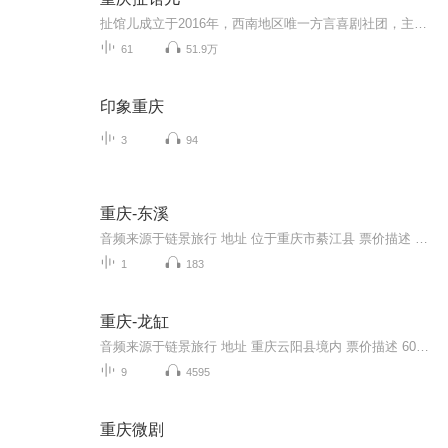
扯馆儿成立于2016年，西南地区唯一方言喜剧社团，主打方言喜剧，艺术形式包含渝派相声、小品、脱口秀、默剧、魔术。要听得懂重庆话才好耍。一个不比刘老根和德云社差的重庆本土喜剧团体，负责人是周殿杰。
61
51.9万
印象重庆
3
94
重庆-东溪
音频来源于链景旅行 地址 位于重庆市綦江县 票价描述 开放时间 乘车信息
1
183
重庆-龙缸
音频来源于链景旅行 地址 重庆云阳县境内 票价描述 60元 开放时间 8:30-17:30 乘车信息 暂无
9
4595
重庆微剧