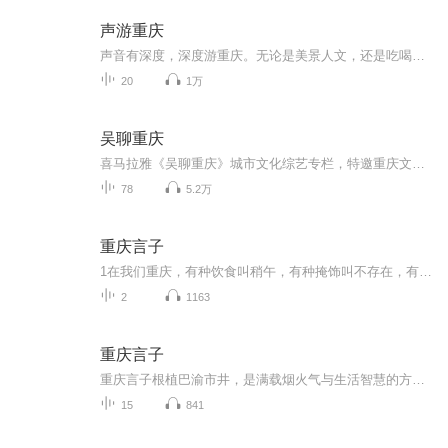
声游重庆
声音有深度，深度游重庆。无论是美景人文，还是吃喝玩乐，爱玩达人带你声游重庆~
20
1万
吴聊重庆
喜马拉雅《吴聊重庆》城市文化综艺专栏，特邀重庆文化知名人物吴扬文先生主持，定位“新重庆时代人文生活表达”红人强档节目，内容涵盖重庆网红城市、热点话题、社会人文生活，推动城市文化复兴，彰显新重庆时代精神与文化自信。
78
5.2万
重庆言子
1在我们重庆，有种饮食叫稍午，有种掩饰叫不存在，有种工具叫戳机，有种食品叫蒲裙，有种失望叫哦货，有种恶心叫烦船，有种失败叫洗碗，有种厉害叫猫杀，有种追求叫绕，有种批评叫洗刷，有种佩服叫幺不倒台，有种爱人叫伙计，有种职业叫棒棒，有种结账叫数...
2
1163
重庆言子
重庆言子根植巴渝市井，是满载烟火气与生活智慧的方言俗语、俏皮歇后语。书中甄选大量地道妙语，猫抓糍粑 —— 脱不了爪爪、癞疙宝打呵欠 —— 口气大等句句鲜活传神。阿乐以轻松诙谐的演绎，带你品读原汁原味渝味话语，沉浸式领略山城独有的幽默底蕴与鲜...
15
841