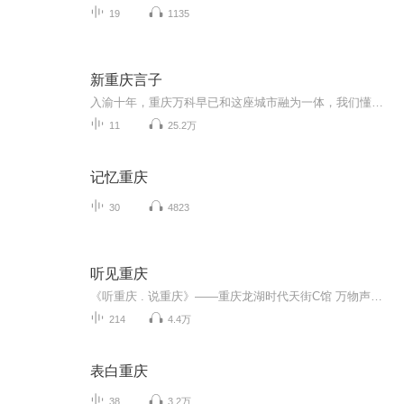
19
1135
新重庆言子
入渝十年，重庆万科早已和这座城市融为一体，我们懂得了这座城市的语言，懂得了她的需要，她的思想，她的肌理。10年之后，用一颗赤忱之心，以最巴渝的方式，致敬城市的美好。小姐姐万方方带你溯说十年美好，发现最有趣、最硬核的重庆万科全景，同时，我们还准备了丰富多彩的线上活动，好玩儿、好耍的…小板凳准备好，一起等到看哟！
11
25.2万
记忆重庆
30
4823
听见重庆
《听重庆 . 说重庆》——重庆龙湖时代天街C馆 万物声因为一个人，所以恋上一座城。在这里，分享您在这座城市所发生的故事。因为一座城，所以拥有一份爱。在这里，分享你最爱的一篇文章、一段音乐或一份独白。你可以用普通话说，也可以用英语法语意大利语...
214
4.4万
表白重庆
38
3.2万