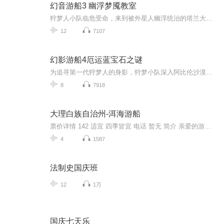
幻音游船3 幽浮梦魇教室
狩梦人小队临危受命，来到被外星人幽浮统治的塔兰大陆。易天爵竟是预言中的天降勇士，肩负起拯救苍生的重任，代表部落出征勇士大赛，却不料遭遇外星人的疯狂围剿、面临心魔考验！大战的号角即将吹响，狩梦人们能否化悲愤为力量，让塔兰重获自由呢？
12
7107
幻影游船4厄运蓝宝石之谜
为追寻第一代狩梦人的身影，狩梦小队深入阿比伦沙漠。罗西寻得了传说中的神奇宝石，唤醒了沉睡百年的摩瀚古城。
8
7918
大理白族自治州-洱海游船
票价详情 142 适宜 四季皆宜 电话 暂无 简介 亲爱的游客朋友，欢迎您来到洱海。现在我先简单的给您介绍一下它。 高原明珠——洱海，是一个风光明媚的高原淡水湖泊，在古代文献中曾被称为“叶榆泽”、“昆弥川” 、“西洱河”、“西二河”等。洱海的水面海...
4
1587
法制史国庆班
12
1万
国庆七天乐