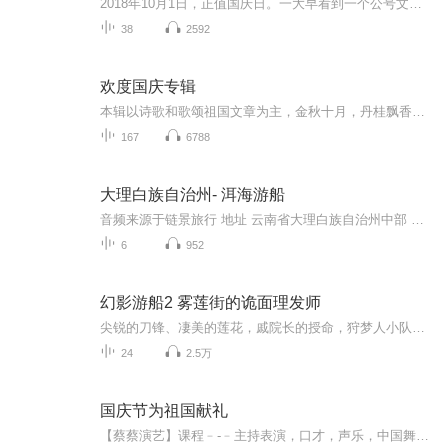
2018年10月1日，正值国庆日。一大早看到一个公号文章，正是文天祥的《己卯十月一日至燕越五日罹狴犴有感而赋》。当然，彼十一非当今的十一。不过数字的巧合还是让人感触，今天拿来读一读，体味一番历史英杰的民族情怀，恰也当时。 根据诗题来看，这组诗是写于十月一日至十月五日之间，是文天祥被俘之后所作，这些诗作不仅有凛凛正气，更也能看的到他百端交集的复杂情感。另一首于右任先生的《望大陆》，微信公号有称《望乡》，一句“山之上国之殇”荡气回肠，一并兴起拿来读了一读。仓促间多有瑕疵...
38
2592
欢度国庆专辑
本辑以诗歌和歌颂祖国文章为主，金秋十月，丹桂飘香，在这个充满丰收喜悦的季节里，我们满怀激动和自豪，迎来了中华人民共和国76周年华诞。这不仅是一个庄重的纪念日，更是全体中华儿女共同欢庆的盛大的节日，承载着深厚的民族情感和历史意义.
167
6788
大理白族自治州- 洱海游船
音频来源于链景旅行 地址 云南省大理白族自治州中部 票价描述 142 开放时间 8:00-17:00 乘车信息 暂无
6
952
幻影游船2 雾莲街的诡面理发师
尖锐的刀锋、凄美的莲花，戚院长的授命，狩梦人小队再闯梦境，却发现雾莲花田酝酿着惊天阴谋！分道扬镳、单打独斗！狩梦人小队是否还能逃离梦境？
24
2.5万
国庆节为祖国献礼
【蔡蔡演艺】课程﹣-﹣主持表演，口才，声乐，中国舞，民族舞。独特的小舞台，专业的录音棚，每一位同学都能成为优秀的小明星。独特的教学模式，轻松上课，快乐学习！知名主持人，舞蹈家，高级教师任职授课！江南总校：河沟街42号三楼 18545856430江北分校...