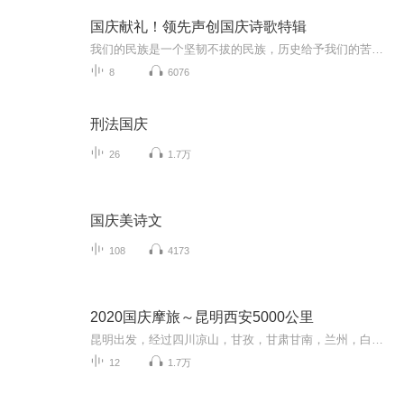
国庆献礼！领先声创国庆诗歌特辑
我们的民族是一个坚韧不拔的民族，历史给予我们的苦难都变成了闪着金光的勋章！我们的国家是一个龙腾虎跃的国家，那条巨龙正以不可阻挡之势崛起于神奇的东方！------------------------------------------------值此祖国70周年华诞之际，领先声创以诗歌向祖国献礼！用我们的声音、用我们的热血、用我们的灵魂诵读经典爱国篇章，歌颂我们的祖国！永远繁荣富强！
8
6076
刑法国庆
26
1.7万
国庆美诗文
108
4173
2020国庆摩旅～昆明西安5000公里
昆明出发，经过四川凉山，甘孜，甘肃甘南，兰州，白银，平凉，陕西西安。然后经过成都，昭通返回昆明。全程计划5000公里，单人单车，只为路上遇见未知的幸福感。
12
1.7万