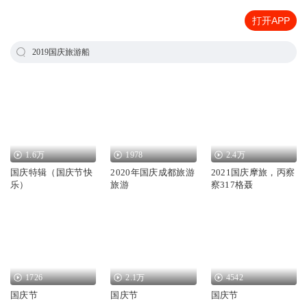
打开APP
2019国庆旅游船
1.6万
1978
2.4万
国庆特辑（国庆节快
2020年国庆成都旅游
2021国庆摩旅，丙察
乐）
旅游
察317格聂
1726
2.1万
4542
国庆节
国庆节
国庆节