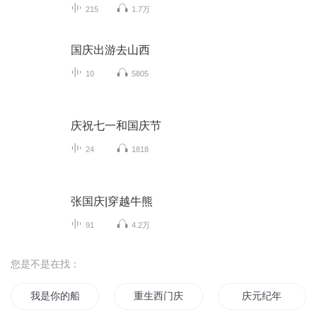
215
1.7万
国庆出游去山西
10
5805
庆祝七一和国庆节
24
1818
张国庆|穿越牛熊
91
4.2万
您是不是在找：
我是你的船
重生西门庆
庆元纪年