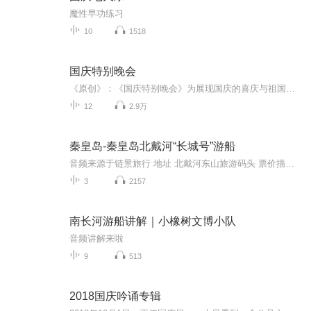
魔性早功练习
10
1518
国庆特别晚会
《原创》：《国庆特别晚会》为展现国庆的喜庆与祖国的深情我将以具体的场景切入从清晨升旗的庄严到街头巷尾的欢庆到历史与当下的交融，用优美的笔触传递对祖国的热爱与自豪！用诗歌和情感美文形式，歌颂祖国的繁荣富强，祝人民幸福安康！
12
2.9万
秦皇岛-秦皇岛北戴河“长城号”游船
音频来源于链景旅行 地址 北戴河东山旅游码头 票价描述 65/人 开放时间 4月15日-10月7日 乘车信息 海滨汽车站乘游1路公交车旅游码头下车
3
2157
南长河游船讲解｜小橡树文博小队
音频讲解来啦
9
513
2018国庆吟诵专辑