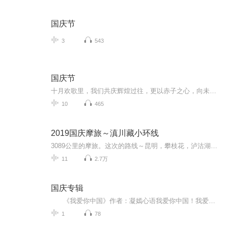
国庆节
3
543
国庆节
十月欢歌里，我们共庆辉煌过往，更以赤子之心，向未来书写滚烫的誓言——这盛世，值得我们以热爱相拥。
10
465
2019国庆摩旅～滇川藏小环线
3089公里的摩旅。这次的路线～昆明，攀枝花，泸沽湖，香格里拉，乡城，理塘，芒康，德钦，丙中洛，大理，昆明。
11
2.7万
国庆专辑
《我爱你中国》作者：凝嫣心语我爱你中国！我爱你春天蓬勃的秧苗；我爱你秋日金黄的硕果。我爱你中国！我爱你青松气质，我爱你红梅品格！我爱你家乡的甜蔗好像乳汁滋润着我的心窝。我爱你中国，我要把最美的歌儿献给你，我的母亲我的祖国。我爱你中国，我爱...
1
78