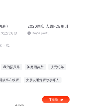
的瞬间
2020国庆 宏恩FCE集训
 大巴扎好似温
Day4 part3
包下载。
我的招灵路
神魔招待所
庆元纪年
宠72变影帝速速接招
一人有庆
讲故事在线听
女朋友睡觉听故事吓人
书陈说故事在线听
听别人的故事及感悟
手机端
企业版