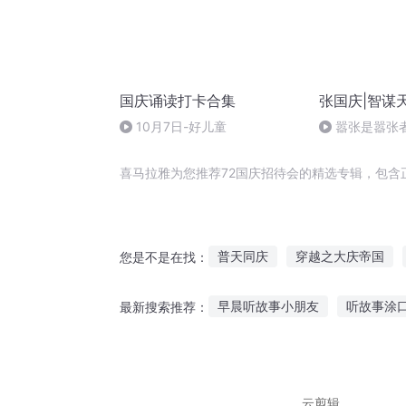
国庆诵读打卡合集
张国庆|智谋
10月7日-好儿童
嚣张是嚣张
喜马拉雅为您推荐72国庆招待会的精选专辑，包含
普天同庆
穿越之大庆帝国
您是不是在找：
嘉庆皇帝
重庆儿女
重生
早晨听故事小朋友
听故事涂
最新搜索推荐：
大庆皇太子
庆云传奇
庆
母亲减肥故事在线听
好久没
听不良人故事的app
听故事
云剪辑