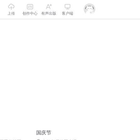
上传
创作中心
有声出版
客户端
国庆节