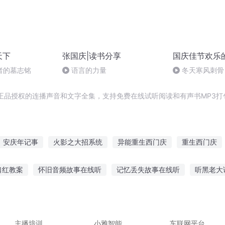
天下
张国庆|读书分享
国庆佳节欢乐
者的墓志铭
语言的力量
冬天寒风刺骨
暖的春天
正品授权的连播声音和文字全集，支持免费在线试听阅读和有声书MP3打
安庆年记事
火影之大招系统
异能重生西门庆
重生西门庆
之西门庆
她怎么那么招人
我就会一招
庆余年之长歌行
甜
口红教案
怀旧音频故事在线听
记忆丢失故事在线听
听黑老大
阳成长手札
有听故事了
小讲故事小朋友听的故事
看着书听故事的句子
听
的犀牛视频
小孩有声故事在线听
主播培训
小雅智能
车联网平台