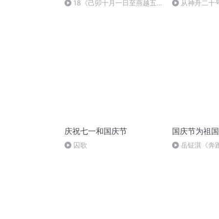
18《己卯十月一日至燕越五
从神舟二十
日罹狴犴有感而赋》组律18首
的“隐形实力”
文天祥 自由吟诵
庆祝七一和国庆节
国庆节为祖国
囚歌
岳钲淇《奔