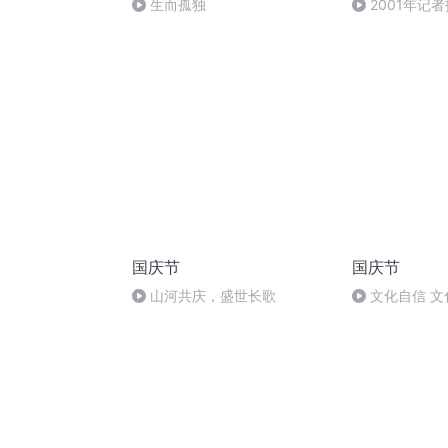
生而孤独
2001年记
国庆节
国庆节
山河共庆，盛世长歌
文化自信 文