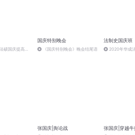
国庆特别晚会
法制史国庆班
成法硕国庆提高班
《国庆特别晚会》晚会结尾语
2020年华
法制史马志冰 (12
张国庆|舆论战
张国庆|穿越牛