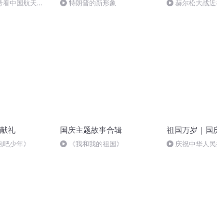
号看中国航天
特朗普的新形象
赫尔松大战近
突的关键之战，
献礼
国庆主题故事合辑
祖国万岁｜国
跑吧少年》
《我和我的祖国》
庆祝中华人民
周年 天安门广