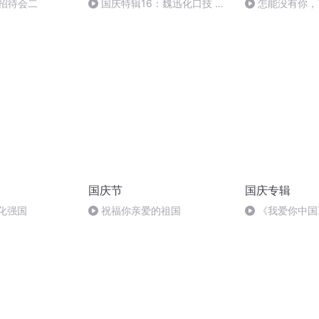
者招待会二
国庆特辑16：魏迅化口技 二
怎能没有你，
胡 东方红+一般唱法和原生态
国庆节
国庆专辑
化强国
祝福你亲爱的祖国
《我爱你中国