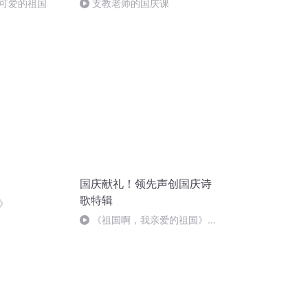
可爱的祖国
支教老师的国庆课
国庆献礼！领先声创国庆诗
歌特辑
》
《祖国啊，我亲爱的祖国》温
婉