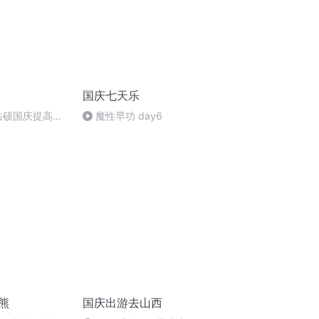
国庆七天乐
成法硕国庆提高班
魔性早功 day6
)
熊
国庆出游去山西