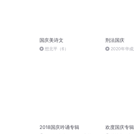
国庆美诗文
刑法国庆
想北平（6）
2020年华
刑法陈 (26)
2018国庆吟诵专辑
欢度国庆专辑