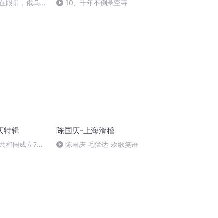
在眼前，俄乌冲
10、千年不倒悬空寺
将会如何发展？
庆特辑
陈国庆-上海滑稽
共和国成立73
陈国庆 毛猛达-欢歌笑语
场举行升国旗仪式