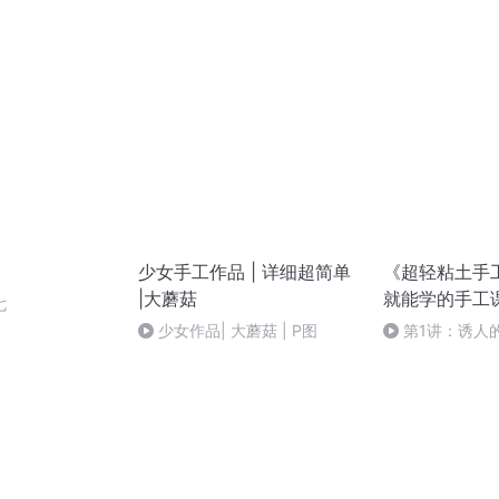
33 集
33
少女手工作品 | 详细超简单
《超轻粘土手
|大蘑菇
就能学的手工
七
少女作品| 大蘑菇 | P图
第1讲：诱人