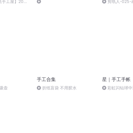
法手工屋】20简
剪纸人-025
手工合集
星｜手工手帐
吸壶
折纸盲袋 不用胶水
彩虹闪钻球中