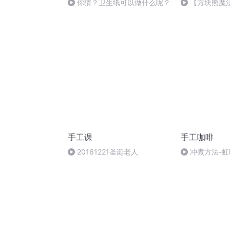
你猜？卫生纸可以做什么呢？
【方块熊魔
雅小屋之卧室
手工课
手工咖啡
20161221圣诞老人
冲煮方法-虹