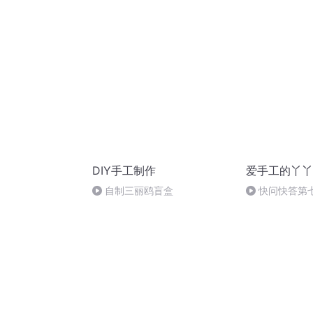
033 集
0033 集
DIY手工制作
爱手工的丫丫
自制三丽鸥盲盒
快问快答第