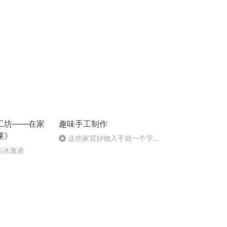
工坊——在家
趣味手工制作
课》
这些家居好物入手就一个字：
绝！
的冰激凌