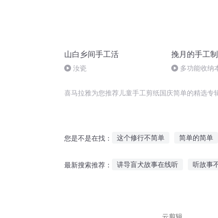
山白乡间手工活
挽月的手工制
汝瓷
多功能收纳
喜马拉雅为您推荐儿童手工剪纸国庆简单的精选专
这个修行不简单
简单的简单
您是不是在找：
此事不简单
并不简单的你
讲导盲犬故事在线听
听故事
最新搜索推荐：
半妖不简单
简单修道
三
十点听故事入睡
民间故事睡
隔壁娃娃故事在线听
长大以
云剪辑