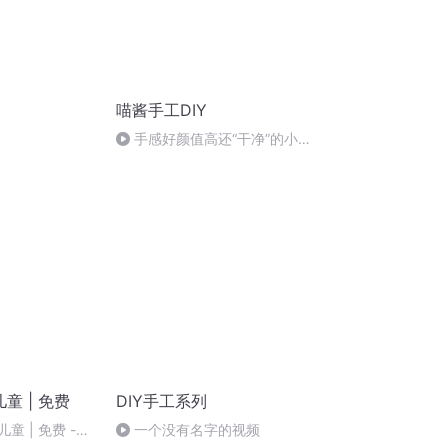
喵酱手工DIY
手感好颜值高还“干净”的小店
捏捏分享！
儿童 | 免费
DIY手工系列
童 | 免费 -
一个没有名字的视频