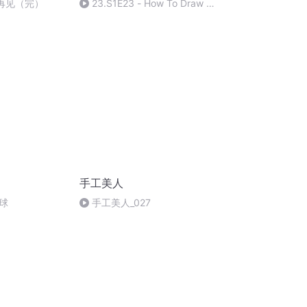
-再见（完）
23.S1E23 - How To Draw A
Hot Air
Balloon(Av972511703,P23)
手工美人
球
手工美人_027