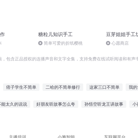
作
糖粒儿知识手工
豆芽姐姐手工
本
简单可爱的折纸樱桃
心愿商店
辑，包含正品授权的连播声音和文字全集，支持免费在线试听阅读和有声书
痞子学生不简单
二哈的不简单修行
这家三口不简单
我的
我的生活如此简单
我们简单美好的小时光
简单穿越系统
简
不能太久的说说
好朋友听故事怎么夸
孙悟空听龙王讲故事
小
国没那么简单
重生之简单生活
简单系统
觉听的
长兴开车听故事的电台
给孩子听故事音乐好吗
国外听
后做什么 听故事
听故事视频在哪个软件
主播培训
小雅智能
车联网平台