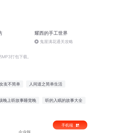
坊
耀西的手工世界
鬼屋满花通关攻略
MP3打包下载。
女友不简单
人间道之简单生活
单活着
简单的修仙
简单特工
孩晚上听故事睡觉晚
听的入眠的故事大全
故事软件推荐下载
听父母关于相亲的故事
手机端
企业版