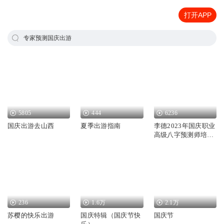
打开APP
专家预测国庆出游
5805
444
6236
国庆出游去山西
夏季出游指南
李德2023年国庆职业
高级八字预测师培训
班
236
1.6万
2.1万
苏樱的快乐出游
国庆特辑（国庆节快
国庆节