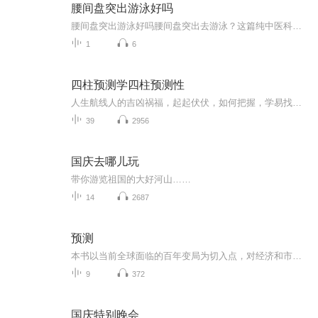
腰间盘突出游泳好吗
腰间盘突出游泳好吗腰间盘突出去游泳？这篇纯中医科普让你游出健康腰！ 最近后台收到不少粉丝提问：“腰间盘突出还能游泳吗？会不会越游越严重？”作为一个深耕健康领域的中医爱好者（先声明，我没有执业资格证，以下内容仅供参考，具体治疗请遵医嘱）...
1
6
四柱预测学四柱预测性
人生航线人的吉凶祸福，起起伏伏，如何把握，学易找准机会，一飞冲天，没有机会创造机会，术数是助力，前瞻性，掌握柱八字，就是掌握人生之牌如何打，八字是一条线，时间维度上的问题，风水是一个面，这一生中所生活环境，梅花、小六壬，奇门，断事是一个...
39
2956
国庆去哪儿玩
带你游览祖国的大好河山……
14
2687
预测
本书以当前全球面临的百年变局为切入点，对经济和市场周期形成的原因、运行的规律进行了系统研究，对古典主义、新古典主义和凯恩斯主义等宏观经济学理论进行了新的阐述。本书分析和总结了作者20多年来预测市场、经济、周期的理论和实用量化模型，以及如何...
9
372
国庆特别晚会