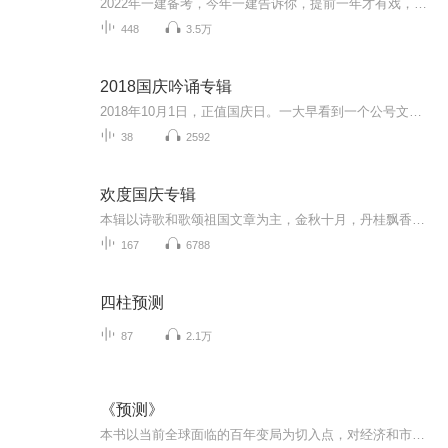
2022年一建备考，今年一建告诉你，提前一年才有戏，半年很费力。努力一年推掉所有不必要的应酬和聚会，全力备考，争取让自己的职业生涯进入新台阶，考完好好陪陪家人，一起出游去放松一下。（一）写在前面的话：有疑问可以提问，免费回答不收费。需要资料...
448
3.5万
2018国庆吟诵专辑
2018年10月1日，正值国庆日。一大早看到一个公号文章，正是文天祥的《己卯十月一日至燕越五日罹狴犴有感而赋》。当然，彼十一非当今的十一。不过数字的巧合还是让人感触，今天拿来读一读，体味一番历史英杰的民族情怀，恰也当时。 根据诗题来看，这组诗是写于十月一日至十月五日之间，是文天祥被俘之后所作，这些诗作不仅有凛凛正气，更也能看的到他百端交集的复杂情感。另一首于右任先生的《望大陆》，微信公号有称《望乡》，一句“山之上国之殇”荡气回肠，一并兴起拿来读了一读。仓促间多有瑕疵...
38
2592
欢度国庆专辑
本辑以诗歌和歌颂祖国文章为主，金秋十月，丹桂飘香，在这个充满丰收喜悦的季节里，我们满怀激动和自豪，迎来了中华人民共和国76周年华诞。这不仅是一个庄重的纪念日，更是全体中华儿女共同欢庆的盛大的节日，承载着深厚的民族情感和历史意义.
167
6788
四柱预测
87
2.1万
《预测》
本书以当前全球面临的百年变局为切入点，对经济和市场周期形成的原因、运行的规律进行了系统研究，对古典主义、新古典主义和凯恩斯主义等宏观经济学理论进行了新的阐述。本书分析和总结了作者20多年来预测市场、经济、周期的理论和实用量化模型，以及如何...