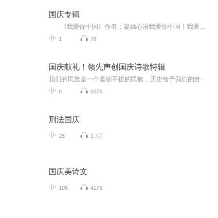
国庆专辑
《我爱你中国》作者：凝嫣心语我爱你中国！我爱你春天蓬勃的秧苗；我爱你秋日金黄的硕果。我爱你中国！我爱你青松气质，我爱你红梅品格！我爱你家乡的甜蔗好像乳汁滋润着我的心窝。我爱你中国，我要把最美的歌儿献给你，我的母亲我的祖国。我爱你中国，我爱...
1
78
国庆献礼！领先声创国庆诗歌特辑
我们的民族是一个坚韧不拔的民族，历史给予我们的苦难都变成了闪着金光的勋章！我们的国家是一个龙腾虎跃的国家，那条巨龙正以不可阻挡之势崛起于神奇的东方！------------------------------------------------值此祖国70周年华诞之际，领先声创以诗歌向祖国献礼！用我们的声音、用我们的热血、用我们的灵魂诵读经典爱国篇章，歌颂我们的祖国！永远繁荣富强！
8
6076
刑法国庆
26
1.7万
国庆美诗文
108
4173