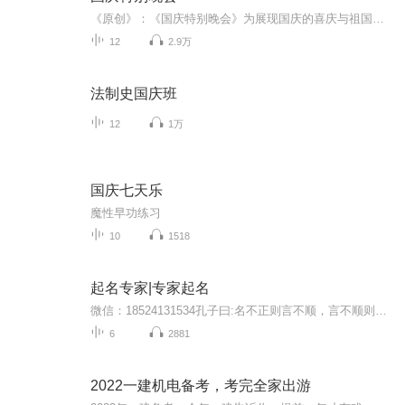
《原创》：《国庆特别晚会》为展现国庆的喜庆与祖国的深情我将以具体的场景切入从清晨升旗的庄严到街头巷尾的欢庆到历史与当下的交融，用优美的笔触传递对祖国的热爱与自豪！用诗歌和情感美文形式，歌颂祖国的繁荣富强，祝人民幸福安康！
12
2.9万
法制史国庆班
12
1万
国庆七天乐
魔性早功练习
10
1518
起名专家|专家起名
微信：18524131534孔子曰:名不正则言不顺，言不顺则事不成。 名字是一个人的符号，时时刻刻伴随着我们，好名字容易被人关注，更容易吸引他人的注意力，所以现在很多家长都认为“赐子千金，不如赐子一名”，当孩子出生后他们就关注如何起名字了，一...
6
2881
2022一建机电备考，考完全家出游