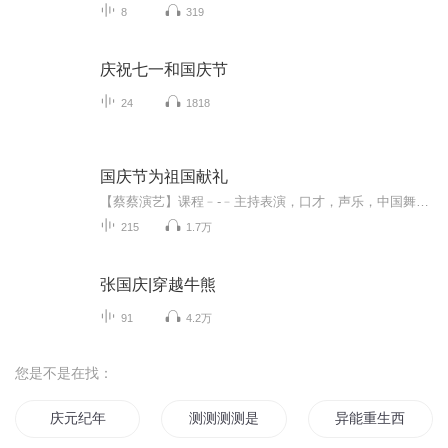
8
319
庆祝七一和国庆节
24
1818
国庆节为祖国献礼
【蔡蔡演艺】课程﹣-﹣主持表演，口才，声乐，中国舞，民族舞。独特的小舞台，专业的录音棚，每一位同学都能成为优秀的小明星。独特的教学模式，轻松上课，快乐学习！知名主持人，舞蹈家，高级教师任职授课！江南总校：河沟街42号三楼 18545856430江北分校...
215
1.7万
张国庆|穿越牛熊
91
4.2万
您是不是在找：
庆元纪年
测测测测是是是是
异能重生西门庆