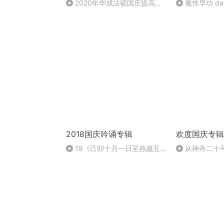
2020年华成法硕国庆提高班
魔性早功 da
法制史马志冰 (12)
2018国庆吟诵专辑
欢度国庆专辑
18《己卯十月一日至燕越五
从神舟二十
日罹狴犴有感而赋》组律18首
的“隐形实力”
文天祥 自由吟诵