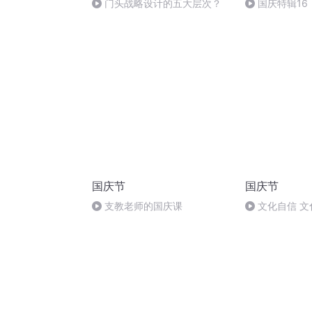
门头战略设计的五大层次？
国庆特辑16
胡 东方红+一
国庆节
国庆节
支教老师的国庆课
文化自信 文