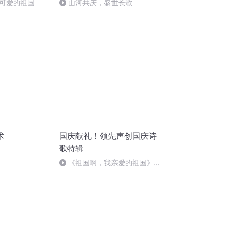
可爱的祖国
山河共庆，盛世长歌
术
国庆献礼！领先声创国庆诗
歌特辑
《祖国啊，我亲爱的祖国》温
婉