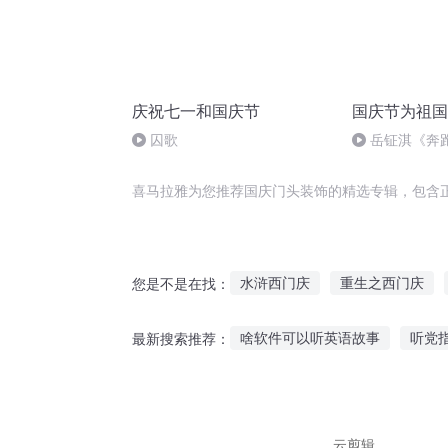
庆祝七一和国庆节
国庆节为祖国
囚歌
岳钲淇《奔
喜马拉雅为您推荐国庆门头装饰的精选专辑，包含
水浒西门庆
重生之西门庆
您是不是在找：
庆余年之长歌行
灵饰天下
啥软件可以听英语故事
听党
最新搜索推荐：
庆云传奇
安庆年记事
重
听故事听得很伤心比喻
听各
听鬼故事故事的软件下载
手
云剪辑