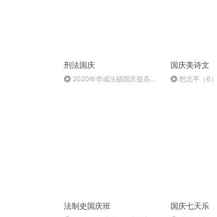
刑法国庆
国庆美诗文
2020年华成法硕国庆提高班
想北平（6
刑法陈 (26)
法制史国庆班
国庆七天乐