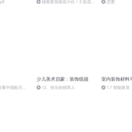
y6
拯救家居插花小白！3 款花瓶
恋爱
+ 配花攻略
少儿美术启蒙：装饰线描
室内装饰材料
号看中国航天
12、快乐的稻草人
1.7 智能家居