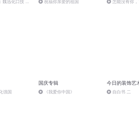
：魏迅化口技 二
祝福你亲爱的祖国
怎能没有你，
般唱法和原生态
国庆专辑
今日的装饰艺
化强国
《我爱你中国》
自白书 二