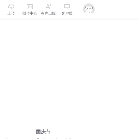
上传
创作中心
有声出版
客户端
国庆节