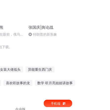
熊
张国庆|舆论战
在眼前，俄乌冲
特朗普的新形象
将会如何发展？
包下载。
女装大佬低头
异能重生西门庆
儿女
白马饰金羁
大官人西门庆
喜欢听故事的龙
数学 听月亮姐姐讲故事
峰催眠故事在线听
数学故事在线听小学
手机端
企业版