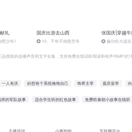
献礼
国庆出游去山西
张国庆|穿越牛
跑吧少年》
10、千年不倒悬空寺
赫尔松大战近
突的关键之战，
正品授权的连播声音和文字全集，支持免费在线试听阅读和有声书MP3打
一人有庆
好想有个系统掩饰自己
饰界主宰
嘉庆皇帝
向
大庆第一恶
穿越之大庆帝国
坠饰星界
大庆皇太子
重庆
指挥的军队故事
适合学生听的红色故事
免费听秦朝小故事在线听
生西门庆
国讲过鬼故事
睡前故事拂尘在线听
教育孩子听故事的技巧
山
机听故事真的不好吗
中国式人生听故事
主播培训
小雅智能
车联网平台