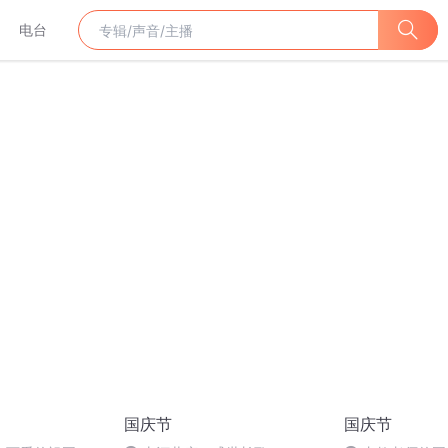
电台
国庆节
国庆节