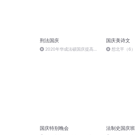
刑法国庆
国庆美诗文
2020年华成法硕国庆提高班
想北平（6
刑法陈 (26)
国庆特别晚会
法制史国庆班