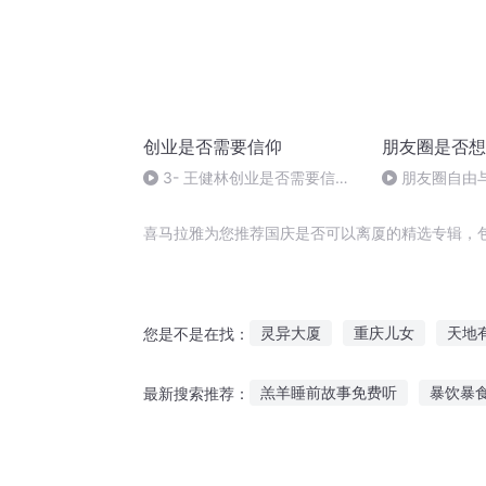
创业是否需要信仰
朋友圈是否想
3- 王健林创业是否需要信仰
朋友圈自由
（下）03
术
喜马拉雅为您推荐国庆是否可以离厦的精选专辑，
灵异大厦
重庆儿女
天地
您是不是在找：
十年后你是否记得我
广厦千
羔羊睡前故事免费听
暴饮暴
最新搜索推荐：
你是否还记得我
爱是否可以
巫师推理故事在线听
笨蛋小