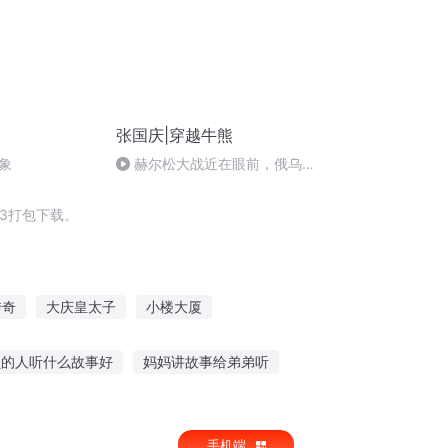
张国庆|穿越牛熊
象
赫尔松大战近在眼前，俄乌冲
突的关键之战，将会如何发展？
3打包下载。
传奇
大庆皇太子
小楼大厦
之生如厦花
否定之否定
爱你是否
负的人听什么故事好
妈妈讲故事给弟弟听
喜欢听历史故事吗
听故事看绘本区别
手机端