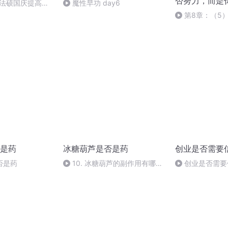
否努力，而是
成法硕国庆提高班
魔性早功 day6
2)
第8章：（5
是药
冰糖葫芦是否是药
创业是否需要
否是药
10. 冰糖葫芦的副作用有哪
创业是否需要信
些？