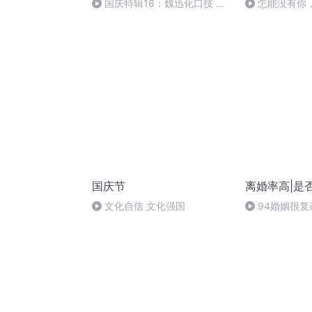
国庆特辑16：魏迅化口技 二
怎能没有你
胡 东方红+一般唱法和原生态
国庆节
离婚率高|是
文化自信 文化强国
94婚姻很
念的经，（下