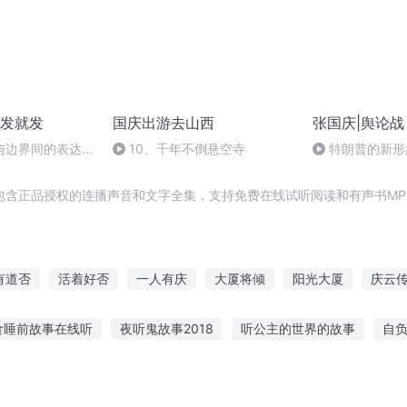
发就发
国庆出游去山西
张国庆|舆论战
与边界间的表达艺
10、千年不倒悬空寺
特朗普的新形
包含正品授权的连播声音和文字全集，支持免费在线试听阅读和有声书MP
有道否
活着好否
一人有庆
大厦将倾
阳光大厦
庆云
万
重新来过是否还爱你
我们能否再见到明天的太阳
平凡传奇
食睡前故事在线听
夜听鬼故事2018
听公主的世界的故事
自
重来
你是否曾爱过我
猪故事在线听
听阳光与公主的故事
故事绝望果汁在线听
男孩