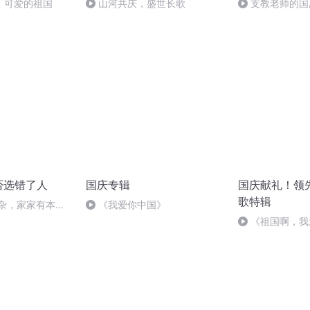
，可爱的祖国
山河共庆，盛世长歌
支教老师的国
否选错了人
国庆专辑
国庆献礼！领
歌特辑
复杂，家家有本难
《我爱你中国》
）
《祖国啊，我
婉