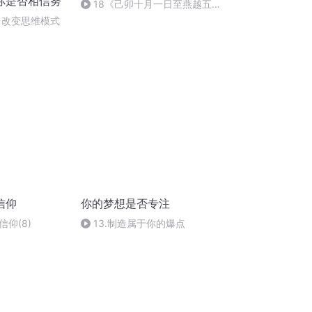
你是否相信努
18《己卯十月一日至燕越五
日罹狴犴有感而赋》组律18首
）改变思维模式
文天祥 自由吟诵
信仰
你的梦想是否专注
仰(8)
13.制造属于你的爆点