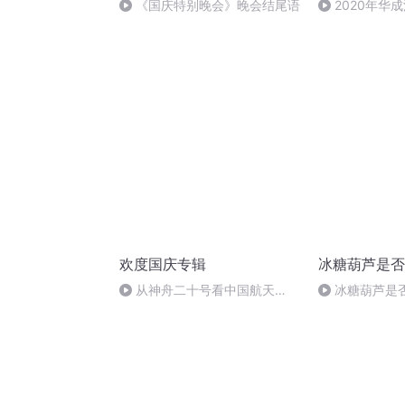
《国庆特别晚会》晚会结尾语
2020年华
法制史马志冰 (1
欢度国庆专辑
冰糖葫芦是否
从神舟二十号看中国航天
冰糖葫芦是
的“隐形实力”