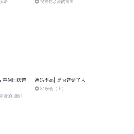
庆课
祝福你亲爱的祖国
先声创国庆诗
离婚率高| 是否选错了人
81误会（上）
亲爱的祖国》温