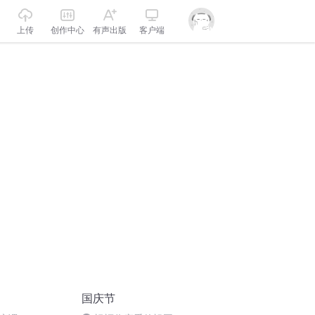
上传
创作中心
有声出版
客户端
国庆节