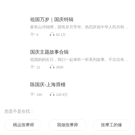
祖国万岁｜国庆特辑
家有山河锦绣，国有岁月芳华。热烈庆祝中华人民共和国成立73周年！
6
82.1万
国庆主题故事合辑
祖国妈妈生日，我们一起来听一听系列故事。不仅仅有《我的祖国》，还有红军故事，也有关于战争的故事，让大家体会到和平年代的不易。
12
2600
陈国庆-上海滑稽
149
126.9万
您是不是在找：
桃运按摩师
我做按摩师那些年
按摩工的修仙之旅