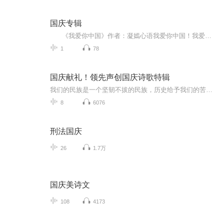
国庆专辑
《我爱你中国》作者：凝嫣心语我爱你中国！我爱你春天蓬勃的秧苗；我爱你秋日金黄的硕果。我爱你中国！我爱你青松气质，我爱你红梅品格！我爱你家乡的甜蔗好像乳汁滋润着我的心窝。我爱你中国，我要把最美的歌儿献给你，我的母亲我的祖国。我爱你中国，我爱...
1
78
国庆献礼！领先声创国庆诗歌特辑
我们的民族是一个坚韧不拔的民族，历史给予我们的苦难都变成了闪着金光的勋章！我们的国家是一个龙腾虎跃的国家，那条巨龙正以不可阻挡之势崛起于神奇的东方！------------------------------------------------值此祖国70周年华诞之际，领先声创以诗歌向祖国献礼！用我们的声音、用我们的热血、用我们的灵魂诵读经典爱国篇章，歌颂我们的祖国！永远繁荣富强！
8
6076
刑法国庆
26
1.7万
国庆美诗文
108
4173