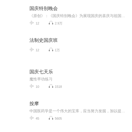
国庆特别晚会
《原创》：《国庆特别晚会》为展现国庆的喜庆与祖国的深情我将以具体的场景切入从清晨升旗的庄严到街头巷尾的欢庆到历史与当下的交融，用优美的笔触传递对祖国的热爱与自豪！用诗歌和情感美文形式，歌颂祖国的繁荣富强，祝人民幸福安康！
12
2.9万
法制史国庆班
12
1万
国庆七天乐
魔性早功练习
10
1518
按摩
中国医药学是一个伟大的宝库，应当努力发掘，加以提高。
45
5605