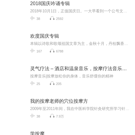
2018国庆吟诵专辑
2018年10月1日，正值国庆日。一大早看到一个公号文章，正是文天祥的《己卯十月一日至燕越五日罹狴犴有感而赋》。当然，彼十一非当今的十一。不过数字的巧合还是让人感触，今天拿来读一读，体味一番历史英杰的民族情怀，恰也当时。 根据诗题来看，这组诗是写于十月一日至十月五日之间，是文天祥被俘之后所作，这些诗作不仅有凛凛正气，更也能看的到他百端交集的复杂情感。另一首于右任先生的《望大陆》，微信公号有称《望乡》，一句“山之上国之殇”荡气回肠，一并兴起拿来读了一读。仓促间多有瑕疵...
38
2592
欢度国庆专辑
本辑以诗歌和歌颂祖国文章为主，金秋十月，丹桂飘香，在这个充满丰收喜悦的季节里，我们满怀激动和自豪，迎来了中华人民共和国76周年华诞。这不仅是一个庄重的纪念日，更是全体中华儿女共同欢庆的盛大的节日，承载着深厚的民族情感和历史意义.
167
6788
灵气疗法 – 酒店和温泉音乐，按摩疗法音乐，面部按摩、背部按摩、足部按摩和手按摩
按摩音乐|按摩放松你的身体，音乐舒缓你的精神
25
205
我的按摩老师的穴位按摩方
2009年至2011年间，我在中医科学院针灸研究所学习针灸按摩，有幸接触到张士杰、庞承泽、臧福科、程凯、胡进江等几十位中医针灸按摩大师，记录他们的理论经验，分享给大家
38
7.9万
学按摩