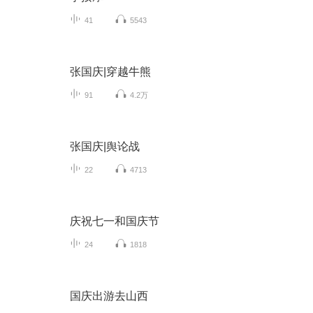
41
5543
张国庆|穿越牛熊
91
4.2万
张国庆|舆论战
22
4713
庆祝七一和国庆节
24
1818
国庆出游去山西