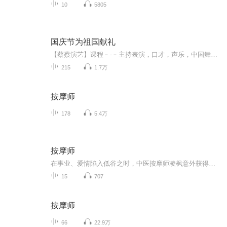
10
5805
国庆节为祖国献礼
【蔡蔡演艺】课程﹣-﹣主持表演，口才，声乐，中国舞，民族舞。独特的小舞台，专业的录音棚，每一位同学都能成为优秀的小明星。独特的教学模式，轻松上课，快乐学习！知名主持人，舞蹈家，高级教师任职授课！江南总校：河沟街42号三楼 18545856430江北分校...
215
1.7万
按摩师
178
5.4万
按摩师
在事业、爱情陷入低谷之时，中医按摩师凌枫意外获得机缘强势崛起，依靠通神技艺，将无数仇家斩落马下，从此攀上人生顶峰。
15
707
按摩师
66
22.9万