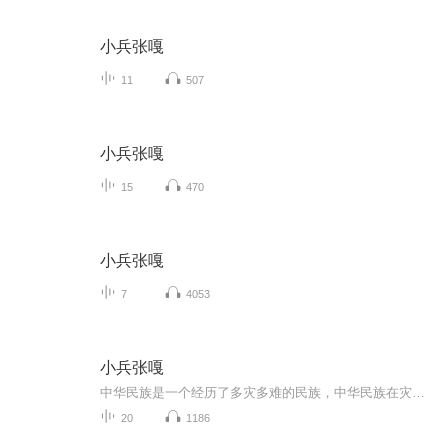
小兵张嘎
11
507
小兵张嘎
15
470
小兵张嘎
7
4053
小兵张嘎
中华民族是一个经历了多灾多难的民族，中华民族在灾难中奋斗，在灾难中崛起。在现代史上：1931年，日本发动“九一八事变”，侵占了我国东北三省。1937年，日家又发动了“七七事变”，开始了对我国全面的侵略战争。日寇在我中华大地上烧，杀，抢、掠，无恶...
20
1186