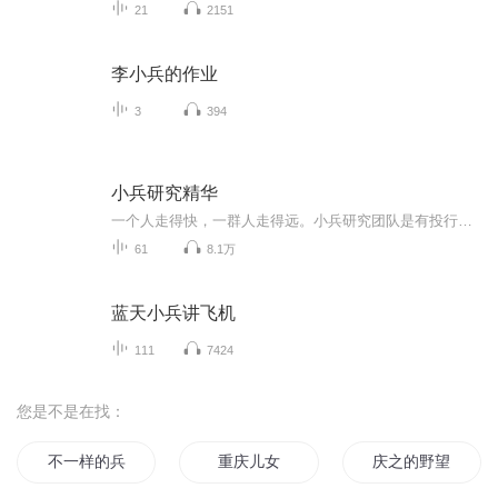
21
2151
李小兵的作业
3
394
小兵研究精华
一个人走得快，一群人走得远。小兵研究团队是有投行小兵引领的一去热爱钻研的金融界精英组成，他们的目标是持续分享与行业研究、股权融资、并购重组、金融创新等领域的实务经验和干货。
61
8.1万
蓝天小兵讲飞机
111
7424
您是不是在找：
不一样的兵王故事
重庆儿女
庆之的野望