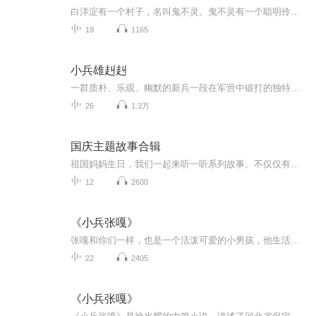
白洋淀有一个村子，名叫鬼不灵。鬼不灵有一个聪明伶俐的孩子，叫张嘎，大家都喜欢叫他嘎子，嘎子和奶奶相依为命。别看张嘎人小，他的故事可多着呢，我现在就给大家讲讲小兵张嘎的故事。
19
1165
小兵雄赳赳
一群质朴、乐观、幽默的新兵一段在军营中锻打的独特经历一份探寻生活真谛的成长礼物独特的新兵成长小说，真实而准确地展现了少年们在独特环境里的成长历程。给孩子独特的阳刚内核，阳刚不仅仅是力量和勇敢的外在表现，它更体现为一种综合素质，善良、坚韧...
26
1.3万
国庆主题故事合辑
祖国妈妈生日，我们一起来听一听系列故事。不仅仅有《我的祖国》，还有红军故事，也有关于战争的故事，让大家体会到和平年代的不易。
12
2600
《小兵张嘎》
张嘎和你们一样，也是一个活泼可爱的小男孩，他生活在美丽的白洋淀。那时候，日本鬼子侵略了他的家乡，张嘎的奶奶为了保护八路军，被鬼子残忍地杀害了。为了给奶奶报仇，也为了保卫自己的家乡，张嘎毅然参加了八路军，成为了一名小小的侦察兵。在这本故事...
22
2405
《小兵张嘎》