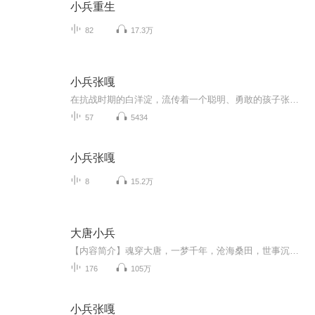
小兵重生
82
17.3万
小兵张嘎
在抗战时期的白洋淀，流传着一个聪明、勇敢的孩子张嘎的故事。同名电影强烈推荐，另外推荐一下铁头飞侠传的故事以及怪老头儿的故事，都已完结，放心品尝。
57
5434
小兵张嘎
8
15.2万
大唐小兵
【内容简介】魂穿大唐，一梦千年，沧海桑田，世事沉浮。贞观初年，天下初定，李靖北击突厥，太宗横推敌手，兵锋所指，所向披靡，重整河山。百姓安居，商业繁华，国力日增，盛世之兆，中国历史上，最壮丽，最磅礴，最震撼的时代来临了。就在此时，秦岭一处...
176
105万
小兵张嘎