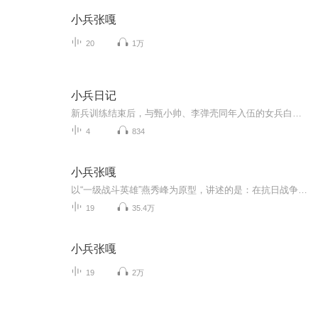
小兵张嘎
20
1万
小兵日记
新兵训练结束后，与甄小帅、李弹壳同年入伍的女兵白露，被分配到了卫生队，成为了一名医疗兵。白露从小就不爱红装爱武装，一心相当特种兵或侦察兵。为此，她开始了风雨无阻的训练。侦察连的排长吴大志军事技能过硬，尤其是枪法。在他的指导下，白露的枪法...
4
834
小兵张嘎
以“一级战斗英雄”燕秀峰为原型，讲述的是：在抗日战争时期，白洋淀边一个小水庄子里，有个聪明伶俐的孩子，叫张嘎．他热爱八路军，八路军们也很喜欢他。住在他家里养伤的八路军侦察连长老钟叔，常常讲英雄故事给他听。
19
35.4万
小兵张嘎
19
2万