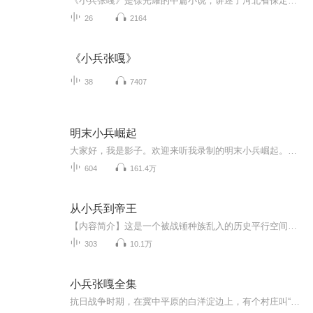
《小兵张嘎》是徐光耀的中篇小说，讲述了河北省保定市 张嘎 在 老钟叔 、 罗金保 、 钱队长 、奶奶的引导下，成为一名名副其实的 八路军 战士的过程。
26
2164
《小兵张嘎》
38
7407
明末小兵崛起
大家好，我是影子。欢迎来听我录制的明末小兵崛起。我也是一个听书爱好者，最近听了几部明末的小说，喜欢上历史类小说。历史不能重写但是在小说中可以无限的幻想和改变。明末有着太多的悲剧，如果真的像小说中我们中华民族从那个时期崛起，可能未来的几百...
604
161.4万
从小兵到帝王
【内容简介】这是一个被战锤种族乱入的历史平行空间，绿皮和兽化人摧毁了中亚各国，东亚打遍天下无敌手的大唐在绿皮的大举入侵下岌岌可危，地方节度使趁机拥兵自重！黑暗精灵在中东建立了庞大的奥斯曼帝国，高等精灵成为了英格兰人的主宰，矮人让北欧提前...
303
10.1万
小兵张嘎全集
抗日战争时期，在冀中平原的白洋淀边上，有个村庄叫“鬼不灵”。村上有个孩子张嘎，参加八路军当了小侦查兵。在“鬼不灵”的一次战斗中，他勇敢机智地用计扰乱了敌人，促成战斗顺利发展，终于消灭敌人，取得胜利。在党的培育下，小兵张嘎逐渐成长起来，成...