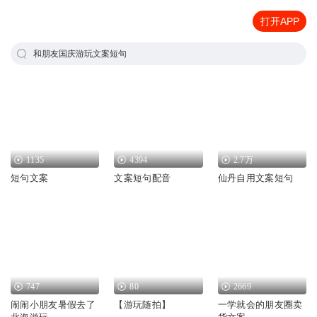
打开APP
和朋友国庆游玩文案短句
1135
4394
2.7万
短句文案
文案短句配音
仙丹自用文案短句
747
80
2669
闹闹小朋友暑假去了
【游玩随拍】
一学就会的朋友圈卖