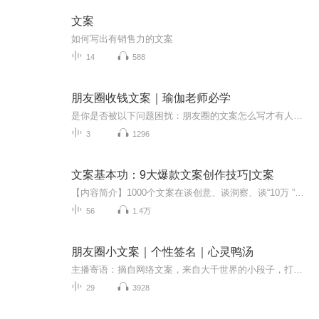
文案
如何写出有销售力的文案
14
588
朋友圈收钱文案｜瑜伽老师必学
是你是否被以下问题困扰：朋友圈的文案怎么写才有人看？如何告别复制粘贴写出原创文案？如何让文案发出去钞票收回来？……本专辑是“朋友圈收钱文案女王”——钟淑梋老师，精心为你录制的文案撰写秘笈，涵盖了工作、生活等方方面面多种类型的文案，只要你...
3
1296
文案基本功：9大爆款文案创作技巧|文案
【内容简介】1000个文案在谈创意、谈洞察、谈“10万 ”，只有1个文案的基本功过了关。本书重点讲解了优秀文案的9种基本功：词汇力、画面力、故事力、感染力、沟通力、金句力、传播力、销售力和逻辑力。这是一本文案写作实用指南，帮读者校准文字，打磨出扎...
56
1.4万
朋友圈小文案｜个性签名｜心灵鸭汤
主播寄语：摘自网络文案，来自大千世界的小段子，打造个性朋友圈，总有一条你喜欢的文案，点击关注订阅，分享你的故事，我们一起创造时光机。一个不靠谱的主播，你听你的，我搞笑我的
29
3928