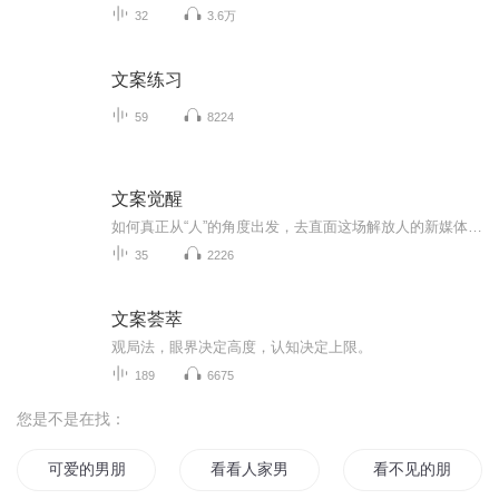
32
3.6万
文案练习
59
8224
文案觉醒
如何真正从“人”的角度出发，去直面这场解放人的新媒体传播变革？如何面临变革中的困境和挑战？ 《文案觉醒：激活新媒体人内容创作的本能》指引新媒体行业的内容创作人系统思考新媒体内容创作的方法。 主讲文案创作方法论——内容涉及你所关心的命...
35
2226
文案荟萃
观局️法，眼界决定高度，认知决定上限。
189
6675
您是不是在找：
可爱的男朋友
看看人家男朋友
看不见的朋友们