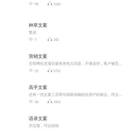
58
2164
种草文案
繁花
7
150
营销文案
互联网生意项目最有杀伤力武器，不懂这些，客户被竞争对手抢光 很多人做生意项目不会写文案，不会设计海报，不会设计视频剧本，不会销售话术，不会写演讲稿，不会社群讲课，不会做营销型PPT。 如果不懂这些现实很残酷，残忍的告诉你，一切努力都白费。被竞争对手吊打，抢光你客户，那怎么办？怎么办？ 其实上魔文部落知识航母，给你魔力文案模板，快速搞定你的潜在客户 请加我微信13827273935带你一起体验使用魔文部落
22
5722
高手文案
总有一些文案三言两句就能准确抓住用户的痛点、痒点、卖点，让人莞尔，让人感同身受，乃至让人忍不住拍案叫绝。当然，能戳中人心的不只有简短，长的也有。比如，百雀羚在母亲节推出的可媲美谍战片的神广告《一九三一》。开篇两张照片，摩登女郎、口红、旗...
59
1910
语录文案
关注我，可以投稿