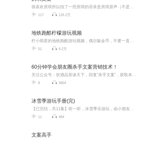
很喜欢房琪所以找了一些房琪的语录是房琪原声（不是我)我只是大自然的搬运工
117
126.2万
地铁跑酷柠檬游玩视频
柠小萌君的地铁跑酷游玩视频，偶尔躲金币，不要一直发动图，毕竟也是需要攒一会的，双诞版本入手，偶尔会发一些网页版的以及地铁抓捕等等，当然也会抽取随机一位评论的幸运儿发布兑换码3000金币，9000金币，6把钥匙等等福利，抽取方式订阅专辑，关注主播，...
51
9.2万
60分钟学会朋友圈杀手文案营销技术！
关注公众号：饮酒品茶谈天下，回复“杀手文案”，获取本专辑视频...
8
3804
冰雪季游玩手册(完)
【已完结，共11集】听一听，冰雪季乐游玩，由小朋友配音并播讲的玩雪秘籍
11
484
文案高手