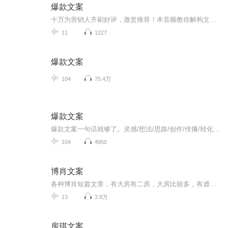
爆款文案
十万为营销人齐刷好评，激赏推荐！本音频教你解构文案打动人的四大黄金法则，公开18种文案写法，75篇实战案例，手把手教你写出爆款销售力！...
11
1227
爆款文案
104
75.4万
爆款文案
爆款文案一句话就够了。灵感/想法/思路/创作/传播/转化当今社会最重要的营销就是“书名”“标题”“称号”以及“经典台词”等这些能够瞬间刺激受重心坎，并掌握对方心理活动的一句话即称为广告文案力。文案就如同销售人员的口才一样重要网络营销所造成的新...
104
4950
博肖文案
各种博肖短篇文章，有大房有二房，大房比较多，有虐有甜。郑重声明！所有文章都是本人原创，侵权必究！
13
3.8万
房琪文案