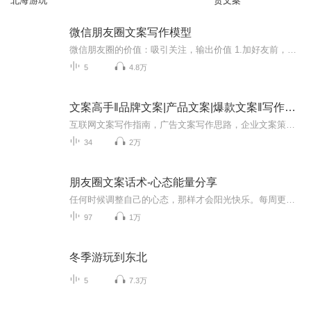
北海游玩
货文案
微信朋友圈文案写作模型
微信朋友圈的价值：吸引关注，输出价值 1.加好友前，提前更新 1.1.注册新号后装修朋友圈 1.2.持续更新半个月到三个月 2.加好友后，常规更新 2.1.推送数量和频率 2.2.内容规划 2.3.文案模型 3.活动前后，序列更新 3.1. 设定计划 3.2. 文案要点
5
4.8万
文案高手‖品牌文案|产品文案|爆款文案‖写作指南
互联网文案写作指南，广告文案写作思路，企业文案策划核心思维。
34
2万
朋友圈文案话术-心态能量分享
任何时候调整自己的心态，那样才会阳光快乐。每周更新，欢迎大家订阅。谢谢大家的喜欢，新的心态故事将会放进专辑辣椒有故事里，感谢你的订阅和鼓励。
97
1万
冬季游玩到东北
5
7.3万