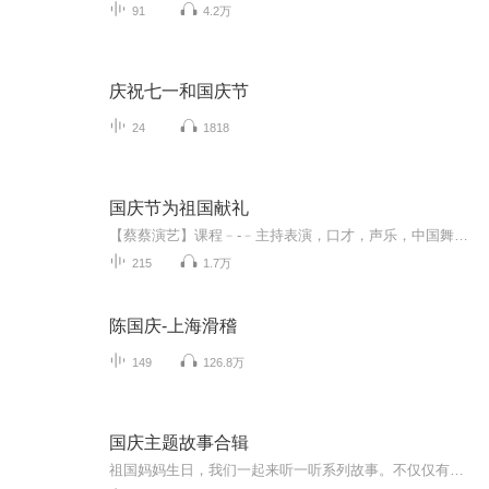
91
4.2万
庆祝七一和国庆节
24
1818
国庆节为祖国献礼
【蔡蔡演艺】课程﹣-﹣主持表演，口才，声乐，中国舞，民族舞。独特的小舞台，专业的录音棚，每一位同学都能成为优秀的小明星。独特的教学模式，轻松上课，快乐学习！知名主持人，舞蹈家，高级教师任职授课！江南总校：河沟街42号三楼 18545856430江北分校...
215
1.7万
陈国庆-上海滑稽
149
126.8万
国庆主题故事合辑
祖国妈妈生日，我们一起来听一听系列故事。不仅仅有《我的祖国》，还有红军故事，也有关于战争的故事，让大家体会到和平年代的不易。