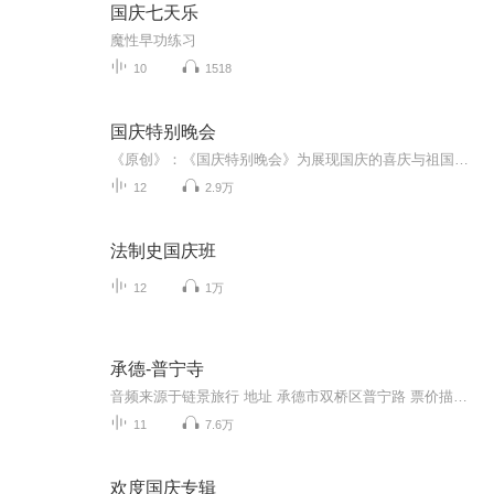
国庆七天乐
魔性早功练习
10
1518
国庆特别晚会
《原创》：《国庆特别晚会》为展现国庆的喜庆与祖国的深情我将以具体的场景切入从清晨升旗的庄严到街头巷尾的欢庆到历史与当下的交融，用优美的笔触传递对祖国的热爱与自豪！用诗歌和情感美文形式，歌颂祖国的繁荣富强，祝人民幸福安康！
12
2.9万
法制史国庆班
12
1万
承德-普宁寺
音频来源于链景旅行 地址 承德市双桥区普宁路 票价描述 旺季（4月1日-10月31日）80元（含普佑寺），淡季（11月1日-次年3月31日）60元（含普佑寺）。 开放时间 旺季（4月1日-10月31日）8:00-17:30；淡季（11月1日-次年3月31日）8:30-17:00 乘车信息 暂无
11
7.6万
欢度国庆专辑