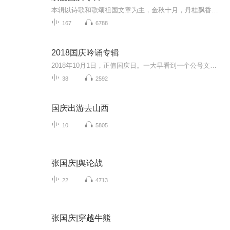
本辑以诗歌和歌颂祖国文章为主，金秋十月，丹桂飘香，在这个充满丰收喜悦的季节里，我们满怀激动和自豪，迎来了中华人民共和国76周年华诞。这不仅是一个庄重的纪念日，更是全体中华儿女共同欢庆的盛大的节日，承载着深厚的民族情感和历史意义.
167
6788
2018国庆吟诵专辑
2018年10月1日，正值国庆日。一大早看到一个公号文章，正是文天祥的《己卯十月一日至燕越五日罹狴犴有感而赋》。当然，彼十一非当今的十一。不过数字的巧合还是让人感触，今天拿来读一读，体味一番历史英杰的民族情怀，恰也当时。 根据诗题来看，这组诗是写于十月一日至十月五日之间，是文天祥被俘之后所作，这些诗作不仅有凛凛正气，更也能看的到他百端交集的复杂情感。另一首于右任先生的《望大陆》，微信公号有称《望乡》，一句“山之上国之殇”荡气回肠，一并兴起拿来读了一读。仓促间多有瑕疵...
38
2592
国庆出游去山西
10
5805
张国庆|舆论战
22
4713
张国庆|穿越牛熊