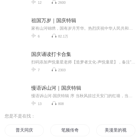
12
2600
祖国万岁｜国庆特辑
家有山河锦绣，国有岁月芳华。热烈庆祝中华人民共和国成立73周年！
6
82.1万
国庆诵读打卡合集
扫码添加声悦童星老师【造梦者文化-声悦童星】，备注“诵读打卡”报名，已添加好友的，直接发送“诵读打卡”报名，报名成功后进入社群。
7
2303
慢语诉山河｜国庆特辑
慢语诉山河·国庆特辑 序 当秋风掠过天安门的红墙，当桂香漫过万里长江的碧波，我总愿慢下脚步，以声为笔，轻轻描摹这山河的模样。 不必追赶喧嚣的潮，也无需堆砌华丽的词——这一辑里，每一段朗诵都是心底的低语：是对着塞北草原的星子说“国泰”，是向着...
13
808
您是不是在找：
普天同庆
笔频传奇
美漫里的视频博主