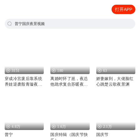
打开APP
普宁国庆夜景视频
3151
180
63
穿成冷宫废后靠系统
离婚时怀了崽，夜总
娇妻嫁到，大佬脸红
养娃逆袭殷青璇夜景
他跪求复合苏暖夜景
心跳楚云歌夜景渊
煜
宴
4.8万
1.6万
2.1万
普宁
国庆特辑（国庆节快
国庆节