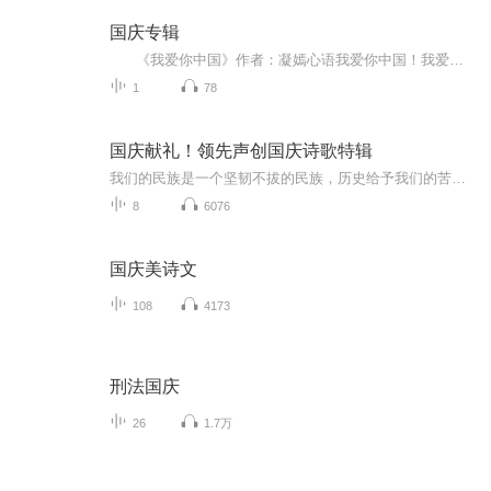
国庆专辑
《我爱你中国》作者：凝嫣心语我爱你中国！我爱你春天蓬勃的秧苗；我爱你秋日金黄的硕果。我爱你中国！我爱你青松气质，我爱你红梅品格！我爱你家乡的甜蔗好像乳汁滋润着我的心窝。我爱你中国，我要把最美的歌儿献给你，我的母亲我的祖国。我爱你中国，我爱...
1
78
国庆献礼！领先声创国庆诗歌特辑
我们的民族是一个坚韧不拔的民族，历史给予我们的苦难都变成了闪着金光的勋章！我们的国家是一个龙腾虎跃的国家，那条巨龙正以不可阻挡之势崛起于神奇的东方！------------------------------------------------值此祖国70周年华诞之际，领先声创以诗歌向祖国献礼！用我们的声音、用我们的热血、用我们的灵魂诵读经典爱国篇章，歌颂我们的祖国！永远繁荣富强！
8
6076
国庆美诗文
108
4173
刑法国庆
26
1.7万