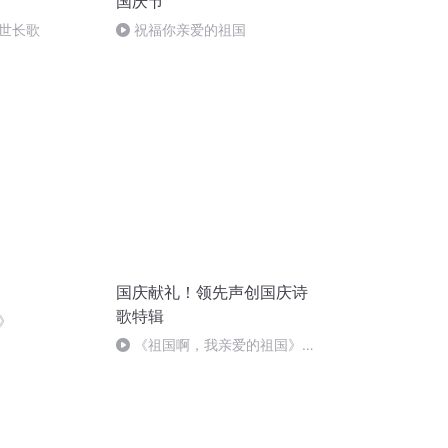
国庆节
世长歌
祝福你亲爱的祖国
国庆献礼！领先声创国庆诗
歌特辑
》
《祖国啊，我亲爱的祖国》温
婉