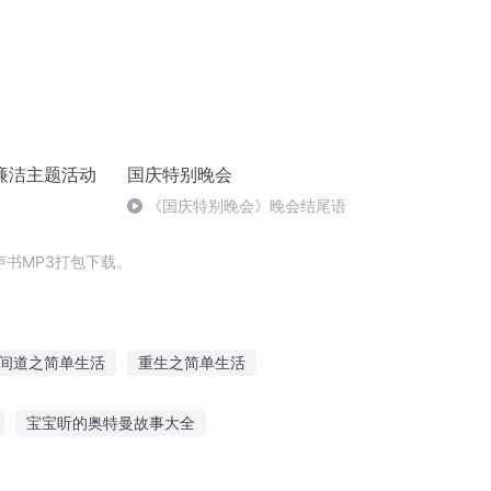
廉洁主题活动
国庆特别晚会
《国庆特别晚会》晚会结尾语
书MP3打包下载。
间道之简单生活
重生之简单生活
单活着
二哈的不简单修行
简单的修仙
宝宝听的奥特曼故事大全
听故事》钢琴曲简单
听员外的音频故事大全