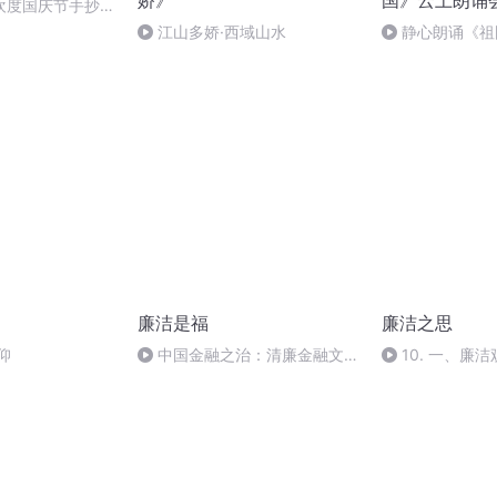
娇》
国》云上朗诵
欢度国庆节手抄报
江山多娇·西域山水
静心朗诵《祖
烧》作者：叶文
廉洁是福
廉洁之思
仰
中国金融之治：清廉金融文化
10. 一、廉
建设 下集