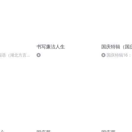
书写廉洁人生
国庆特辑（国
福语（湖北方言
国庆特辑16
胡 东方红+一般