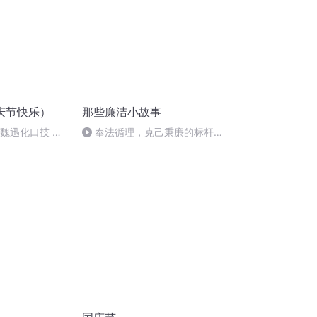
庆节快乐）
那些廉洁小故事
：魏迅化口技 二
奉法循理，克己秉廉的标杆
唱法和原生态
——公仪休