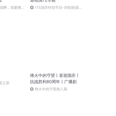
会
迎祖国72华诞
国啊，我要燃
115国庆特别节目-诗歌朗诵-
福
中国梦
烽火中的守望丨喜迎国庆丨
抗战胜利80周年丨广播剧
洁观之源
烽火中的守望第八幕