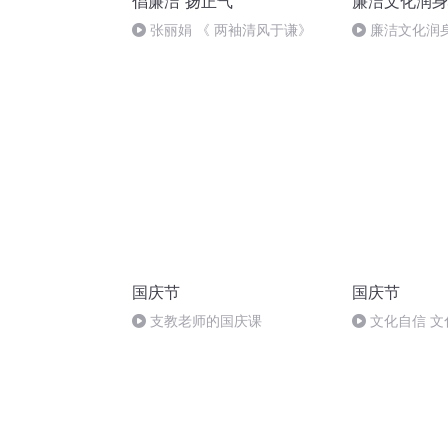
倡廉洁 扬正气
廉洁文化润身
张丽娟 《 两袖清风于谦》
廉洁文化润
问诗哪的清如
国庆节
国庆节
支教老师的国庆课
文化自信 文