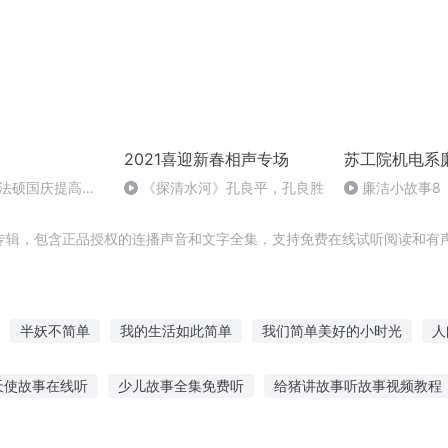
2021喜迎新春相声专场
苏工院机电系
成法硕国庆提高班
《探清水河》孔良平，孔良胜
廉洁小故事8
专辑，包含正品授权的连播声音和文字全集，支持免费在线试听阅读和有声
半妖不简单
我的生活如此简单
我们简单美好的小时光
人
简单系统
这个修行不简单
简连城日报
简单穿越系统
简
天使故事在线听
少儿故事全集免费听
给猪讲故事听故事视频教程
我喜欢你就这么简单
这个学校不简单
老根二奎的故事
道具我的故事谁听
听故事植物大战僵尸3
《