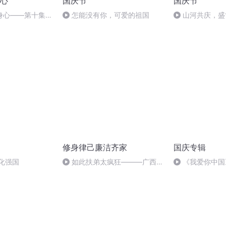
心
国庆节
国庆节
身心——第十集
怎能没有你，可爱的祖国
山河共庆，盛
许（下集）？
修身律己廉洁齐家
国庆专辑
化强国
如此扶弟太疯狂———广西壮
《我爱你中国
族自治区扶绥县原常委宣传部长
副县长陈英家风问题剖析