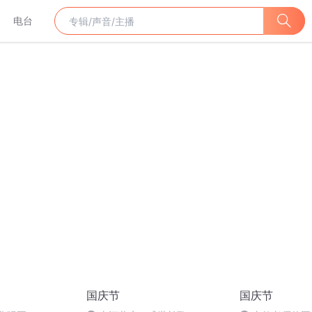
电台
国庆节
国庆节