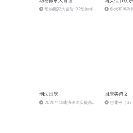
动物搬家大冒险
国庆佳节欢乐
动物搬家大冒险-92动物标识
冬天寒风刺
需要遵循的原则是什么？（完）
暖的春天
刑法国庆
国庆美诗文
2020年华成法硕国庆提高班
想北平（6
刑法陈 (26)