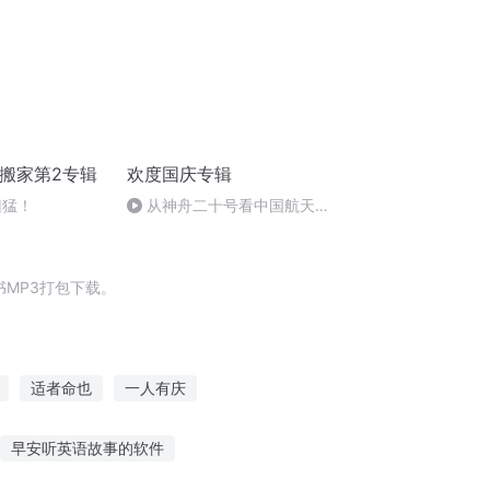
搬家第2专辑
欢度国庆专辑
凶猛！
从神舟二十号看中国航天
的“隐形实力”
MP3打包下载。
适者命也
一人有庆
年情节之三生三世
重庆儿女
早安听英语故事的软件