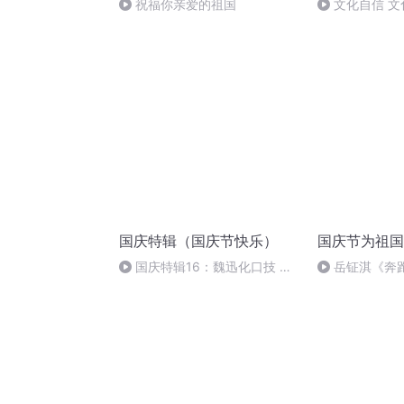
祝福你亲爱的祖国
文化自信 文
国庆特辑（国庆节快乐）
国庆节为祖国
国庆特辑16：魏迅化口技 二
岳钲淇《奔
胡 东方红+一般唱法和原生态