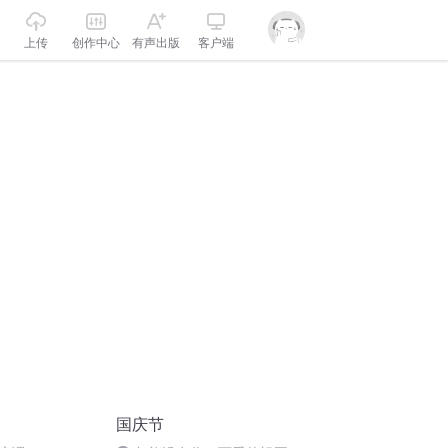
上传
创作中心
有声出版
客户端
国庆节