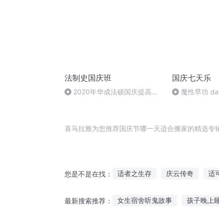
法制史国庆班
国庆七天乐
2020年华成法硕国庆提高班
魔性早功 da
法制史马志冰 (12)
喜马拉雅为您推荐国庆节哪一天适合搬家的精选专
适者之生存
庆云传奇
适
您是不是在找：
据说我们很合适
重生之闲适
女生宿舍听鬼故事
孩子晚上
最新搜索推荐：
我真不适合当盟主
搬空大世