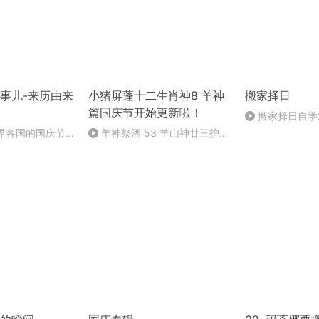
事儿-来历由来
小猪屏蓬十二生肖神8 羊神
搬家择日
篇国庆节开始更新啦！
搬家择日自学
世界各国的国庆节-
羊神祭酒 53 羊山神廿三护祭
事儿
坛 敬天地白泽做祭酒（4）