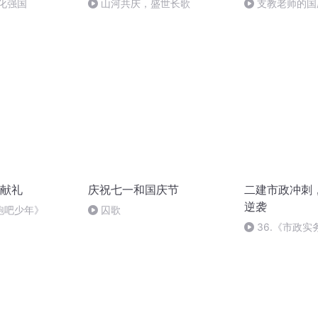
化强国
山河共庆，盛世长歌
支教老师的国
献礼
庆祝七一和国庆节
二建市政冲刺
逆袭
跑吧少年》
囚歌
36.《市政
36节课_202092