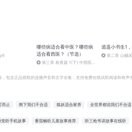
哪些病适合看中医？哪些病
逍遥小书生1，
适合看西医？（节选）
y6
第二章 山贼
第三章 检查篇 1(下) 中西医
治疗的差别到底有多大 (暂停更
新)
辑，包含正品授权的连播声音和文字全集，支持免费在线试听阅读和有声书
可而止
阁下我们不合适
狐妖适合家养
全世界都说我们不合适
人生
适才之剑
穿越之大庆帝国
适者生存
适逢末世
千
睡觉听手机故事
番茄畅听儿童故事推荐
听三枪爷讲故事在线听
界
精灵学院的不适合者
对不起我们不合适