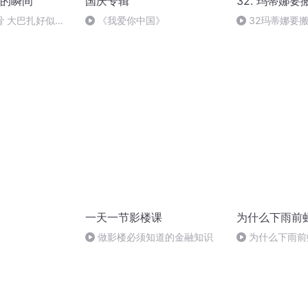
的瞬间
国庆专辑
32. 玛蒂娜要
骨 大巴扎好似温
《我爱你中国》
32玛蒂娜要
一天一节影楼课
为什么下雨前
）
做影楼必须知道的金融知识
为什么下雨前