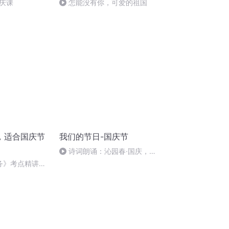
庆课
怎能没有你，可爱的祖国
，适合国庆节
我们的节日-国庆节
诗词朗诵：沁园春·国庆，朗
读者：张继军
实务》考点精讲第
6212025