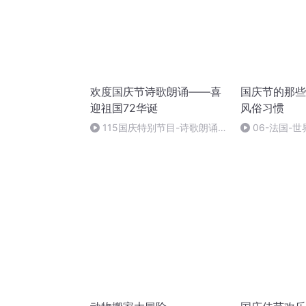
欢度国庆节诗歌朗诵——喜
国庆节的那些
迎祖国72华诞
风俗习惯
115国庆特别节目-诗歌朗诵-
06-法国-
中国梦
国庆节的那些