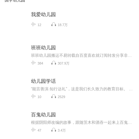
国学幼儿园
我爱幼儿园
12
18.7万
班班幼儿园
班班幼儿园搬运不易转载自百度喜欢就订阅转发分享非原创
384
307.9万
幼儿园学话
“能言善演·知行达礼”，这是我们长久致力的教育目标。 我们努力把艺术教育和素质教育成功对接，我们用心把专业 教育和大众教育完美融合。 从1996年——创业之初，我们曾把口才教师拟作为“医生”、 “教练”和“导演”，并以此作为我们自己的工作方向和行业标准： 有那么多母语发音不准、口语表达不清的孩子需要“医生”； 有那么多天资聪慧的孩子如果经过专业“教练”的调教，就会举止 出众、仪态高雅；“孩子们都是天生的演员”，我们就是“导演”， 挖掘他们的天分，为孩子们在人生的舞台上有更多的精彩！ 就是我们现在做的，未来要做的，并且一直要做的事业！ 我们可能更了解孩子！我们可能找到了教育的真谛！我们知道 孩子需要什么，我们了解家长需要什么，我们也清楚能为社会奉献 什么！艺术是美好的，教育是高尚的，在我们这里你会看到孩子们 快乐地改变和提高。 如今，我们已经有了“全景纷呈教学法”、“习惯矫正教学法”、 “一气呵成教学法”；有了“艺素融合教育方略”；有了五大运作 体系；有了这套幼儿园专用系列教材；有了父母教育能力训练系列 教材；有了上至东北下至江南的上百家分校，将来我们还会有…… 为了孩子我们一直在努力！ 欢迎来亲自体验，并真诚相邀 —— 与我们同行！
10
2529
百鬼幼儿园
根据阴阳师改编的故事，跟随茨木和酒吞一起来上百鬼幼儿园吧！（目前已停更）
47
3.4万