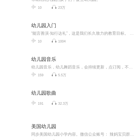
10
23万
幼儿园入门
“能言善演·知行达礼”，这是我们长久致力的教育目标。 我们努力把艺术教育和素质教育成功对接，我们用心把专业 教育和大众教育完美融合。 从1996年——创业之初，我们曾把口才教师拟作为“医生”、 “教练”和“导演”，并以此作为我们自己的工作方向和行业标准： 有那么多母语发音不准、口语表达不清的孩子需要“医生”； 有那么多天资聪慧的孩子如果经过专业“教练”的调教，就会举止 出众、仪态高雅；“孩子们都是天生的演员”，我们就是“导演”， 挖掘他们的天分，为孩子们在人生的舞台上有更多的精彩！ 就是我们现在做的，未来要做的，并且一直要做的事业！ 我们可能更了解孩子！我们可能找到了教育的真谛！我们知道 孩子需要什么，我们了解家长需要什么，我们也清楚能为社会奉献 什么！艺术是美好的，教育是高尚的，在我们这里你会看到孩子们 快乐地改变和提高。 如今，我们已经有了“全景纷呈教学法”、“习惯矫正教学法”、 “一气呵成教学法”；有了“艺素融合教育方略”；有了五大运作 体系；有了这套幼儿园专用系列教材；有了父母教育能力训练系列 教材；有了上至东北下至江南的上百家分校，将来我们还会有…… 为了孩子我们一直在努力！ 欢迎来亲自体验，并真诚相邀 —— 与我们同行！
10
1004
幼儿园音乐
幼儿园音乐，幼儿舞蹈音乐，会持续更新，点订阅，不迷路。音乐中以歌曲为主，也有少部分儿歌。适合0-6岁小朋友编舞，再大一点的孩子就不适合了。也可以用于幼儿园课程中使用。欢迎幼教专业的宝宝们关注！
159
5.5万
幼儿园歌曲
191
32.3万
美国幼儿园
同步美国幼儿园小学内容。微信公众账号： 辣妈宝贝群，群主维多利亚微信号：vicsai3