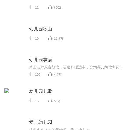
12
6002
幼儿园歌曲
10
21.9万
幼儿园英语
美国老师原音朗读，语速舒缓适中，分为课文朗读和词汇朗读与跟读。 这是我最喜欢的一套英语启蒙教材，按社会学、科学和语言艺术等设计课程单元，non-fiction和fiction合理搭配，既培养了孩子的学习兴趣，又帮助孩子构建知识库，特别适合3-12岁的英语启蒙者。 分PREK 和K两个系列，每个系列四册，共八册。 每一册分三章，每章含四个单元： Chapter 1: Social Studies-Histories and Geography Chapter 2: Science Chapter 3: Language-Mathematics-Visual Arts-Music
192
4.4万
幼儿园儿歌
13
58万
爱上幼儿园
帮助刚刚入园的孩子们，爱上幼儿园。