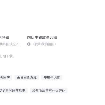
庆特辑
国庆主题故事合辑
共和国成立73
《我和我的祖国》
场举行升国旗仪式
3打包下载。
天同庆
末日回收系统
安庆年记事
长歌行
大庆皇太子
神仙回收员
奶奶听的睡前故事
经常听故事有什么好处
睡觉
模拟人生幼儿听故事