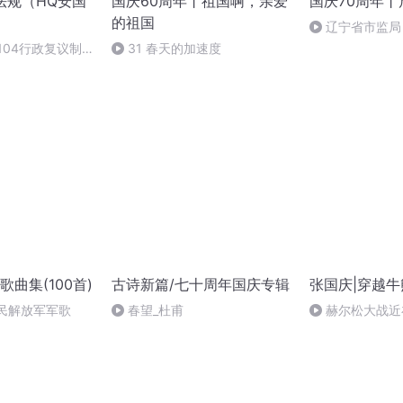
法规（HQ安国
国庆60周年丨祖国啊，亲爱
国庆70周年
的祖国
辽宁省市监局
治党
-104行政复议制
31 春天的加速度
诉讼制度
曲集(100首)
古诗新篇/七十周年国庆专辑
张国庆|穿越牛
人民解放军军歌
春望_杜甫
赫尔松大战近
突的关键之战，