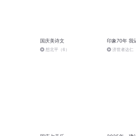
国庆美诗文
印象70年 
想北平（6）
济世者达仁