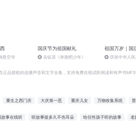
西
国庆节为祖国献礼
祖国万岁｜国
倒悬空寺
岳钲淇《奔跑吧少年》
庆祝中华人民
周年 天安门广
包含正品授权的连播声音和文字全集，支持免费在线试听阅读和有声书MP
重生之西门庆
大庆第一恶
重庆儿女
万物收集系统
普
一人有庆
庆阳成长手札
收妖仙道
嘉庆皇帝
庆余年之
宿故事在线听
听故事挺多久不伤耳朵
给任性孩子听的故事
老
事的设备
海神波赛冬故事听
羊和狼的故事听
7岁小孩听故事