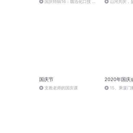
国庆特辑16：魏迅化口技 二
山河共庆，
胡 东方红+一般唱法和原生态
国庆节
2020年国
支教老师的国庆课
15、乘厦门