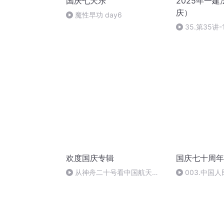
国庆七天乐
2025年一建
庆）
魔性早功 day6
35.第35讲
度及105行政
欢度国庆专辑
国庆七十周年歌
从神舟二十号看中国航天
003.中国
的“隐形实力”