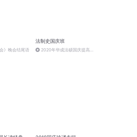
法制史国庆班
会》晚会结尾语
2020年华成法硕国庆提高班
法制史马志冰 (12)