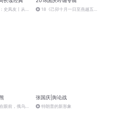
丨局长读经典
2018国庆吟诵专辑
：史凤友丨从严
18《己卯十月一日至燕越五
日罹狴犴有感而赋》组律18首
文天祥 自由吟诵
熊
张国庆|舆论战
在眼前，俄乌冲
特朗普的新形象
将会如何发展？