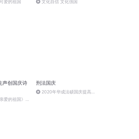
可爱的祖国
文化自信 文化强国
先声创国庆诗
刑法国庆
2020年华成法硕国庆提高班
刑法陈 (26)
亲爱的祖国》温