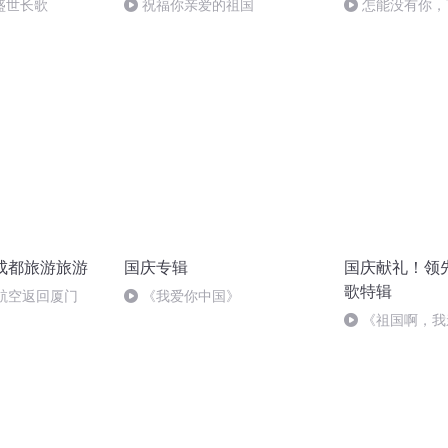
盛世长歌
祝福你亲爱的祖国
怎能没有你，
庆成都旅游旅游
国庆专辑
国庆献礼！领
歌特辑
航空返回厦门
《我爱你中国》
《祖国啊，我
婉