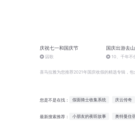
庆祝七一和国庆节
国庆出游去山
囚歌
10、千年不
喜马拉雅为您推荐2021年国庆收假的精选专辑，
假面骑士收集系统
庆云传奇
您是不是在找：
穿越之大庆帝国
重生西门庆
小朋友的夜听故事
奥特曼住
最新搜索推荐：
庆元纪年
少年收妖记
听妈妈讲故事157集
6岁听故