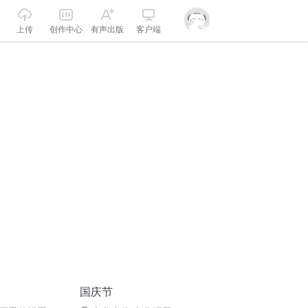
上传
创作中心
有声出版
客户端
国庆节