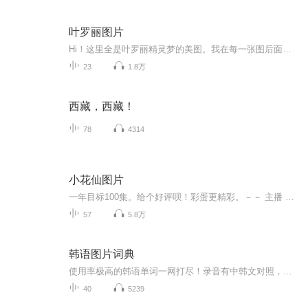
叶罗丽图片
Hi！这里全是叶罗丽精灵梦的美图。我在每一张图后面都给大家留了点时间让大家把喜欢的图保存下来。如果你觉得这个图不太清晰，你可以私信找我要原图哦！
23
1.8万
西藏，西藏！
78
4314
小花仙图片
一年目标100集。给个好评呗！彩蛋更精彩。－－ 主播 贝瑞吖也叫逆光小爱
57
5.8万
韩语图片词典
使用率极高的韩语单词一网打尽！录音有中韩文对照，方便同学们在路上收听磨耳朵！更多韩语学习的内容，欢迎关注订阅“韩语助手FM” ：）
40
5239