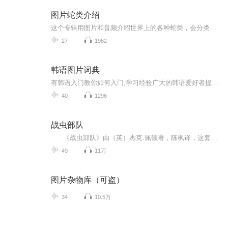
图片蛇类介绍
这个专辑用图片和音频介绍世界上的各种蛇类，会分类别介绍，如有错误欢迎指正。
27
1962
韩语图片词典
有韩语入门教你如何入门,学习经验广大的韩语爱好者提供自己学习的心得体会;韩语词汇包含各类词汇满足你各个方面的需求;韩语阅读:韩国古今各种书籍、童话、谚语等的阅读;韩语...
40
1296
战虫部队
《战虫部队》由（英）杰克.佩顿著，陈枫译，这套书包括《战虫部队1奇入虫岛》、《战虫部队2大战尖牙山》、《战虫部队3毒蛙来袭》、《战虫部队4变色龙的进击》、《战虫部队5营救斯派克》、《战虫部队6决战科莫多》6本书。 故事主要讲述...
49
11万
图片杂物库（可盗）
34
10.5万