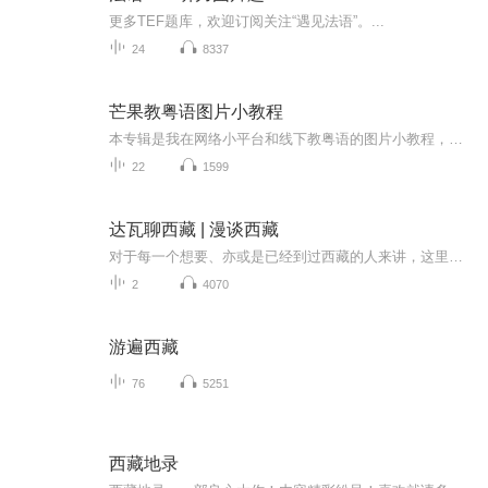
更多TEF题库，欢迎订阅关注“遇见法语”。...
24
8337
芒果教粤语图片小教程
本专辑是我在网络小平台和线下教粤语的图片小教程，做成图片是方便传播保存下来哦！这些教程涉及生活各方面，而且是基础加地道口语都有，非常实用，建议保存！
22
1599
达瓦聊西藏 | 漫谈西藏
对于每一个想要、亦或是已经到过西藏的人来讲，这里壮美的自然风光、独特的民俗民风、神秘的宗教传承、悠久的历史文化，都会令人印象深刻。但想要了解这一切，又何其困难。如果你对这片雪域高原感兴趣，那就不妨和达瓦的节目一起，去真正的走进这片雪域婆娑净土...
2
4070
游遍西藏
76
5251
西藏地录