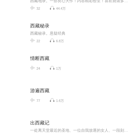
西藏地录。一部良心大作！内容精彩纷呈！喜欢就请多点赞，不要钱。点赞，分享，评论。就是对节目的最大支持和厚爱。也希望大家多提建议，欢迎私信吐槽！欢迎评论挖苦！当然了，记得将节目分享到您的朋友圈，带上小伙伴一起来骂街！！！一部良心大作！内容...
32
44.4万
西藏秘录
西藏秘录。悬疑经典
22
6.8万
情断西藏
24
1万
游遍西藏
77
1.6万
出西藏记
一处离天堂最近的圣地、一位自我放逐的女人、一段刻骨铭心的经历、一部关于信仰的小说。李敬泽、谢有顺、邱华栋、郭建强、续小强等文学大咖附文推荐。 作者：鲍贝：中国70后小说家。浙江象山人。居杭州。出版有长篇小说《》《独自缠绵》《撕夜》《你是我的人质》《观我生》《空花》《书房》，散文集《去奈斯那》《轻轻一想就碰到了天堂》《悦读江南女》《穿着拖鞋去旅行》《去西藏，声声慢》等。 鲍贝的《出西藏记》，原作首发《十月》。在《十月》微信公众号节选登载，获赞无数。此为《十月》杂志“节缩版”的“完整版”。你想了解一个真实的西藏，你想感受一次转山的激荡，必读此书。 她（鲍贝）能出能入地游走在外部世界和人的内心这两者之间并转换自如。看世界上的外部风景，却能描绘出人心和命运更加复杂而深沉、热烈而壮美、沉静而内爆的景象。这样的小说，好看而带有教益，像是一场探险，她绝不想让你一开始就如履平地，她期待的读者，也是胆大心细、善于攀缘绝境的会心人。 ——邱华栋/小说家 这个作者，她把不自然变成了自然，把做作变成了创造。她非常非常坚决，她软硬兼施，运用悬疑、好奇、威胁和应许，诱惑、号召、激励着我们，把我们带向一个乌托邦。 ——李敬泽/ 评论家