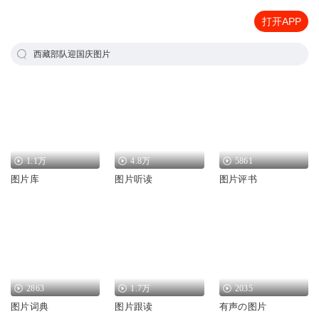
打开APP
西藏部队迎国庆图片
1.1万
4.8万
5861
图片库
图片听读
图片评书
2863
1.7万
2035
图片词典
图片跟读
有声の图片