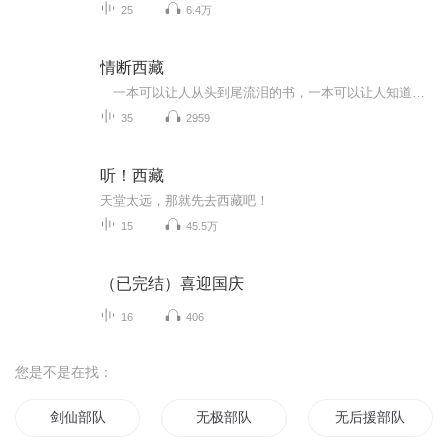
25
6.4万
情断西藏
一本可以让人从头到尾流泪的书，一本可以让人知道并相信什么叫做爱情的书，一本握在手中看也看不厌倦的书，一本许多人都在祝福都在期待的书……是摩卡对散兵的全部思念和爱…… 请看看摩卡的故事；如果你看了摩卡的故事而感动，请告诉你身边的朋友……
35
2959
听！西藏
天堂太远，那就先去西藏吧！
15
45.5万
（已完结）喜迎国庆
16
406
您是不是在找：
剑仙部队
无极部队
无后援部队