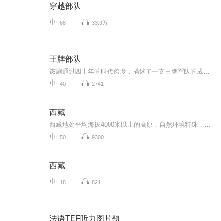
穿越部队
68
33.9万
王牌部队
该剧通过四十年的时代跨度，描述了一支王牌军队的成长历程，通过对个体的刻画，塑造了一群有灵魂、有本事、有血性、有品德的新一代军人，以小见大见证国之重器的蜕变之路，浓墨重彩描绘军事国防的希望与未来，为强军变革的大背景下，一曲我军新时期军魂的...
40
2741
西藏
西藏地处平均海拔4000米以上的高原，自然环境特殊，文化和艺术辉煌，心向往之。
50
9300
西藏
18
821
法语TEF听力图片题