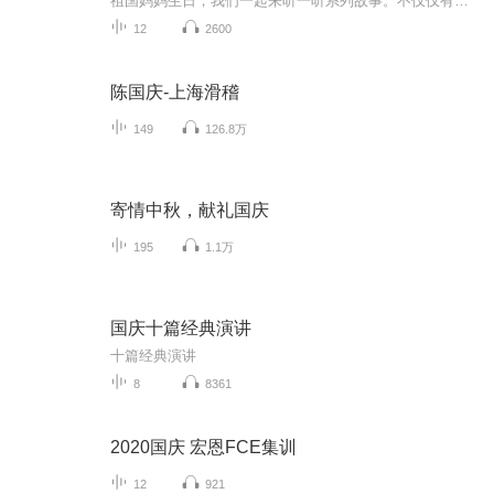
祖国妈妈生日，我们一起来听一听系列故事。不仅仅有《我的祖国》，还有红军故事，也有关于战争的故事，让大家体会到和平年代的不易。
12
2600
陈国庆-上海滑稽
149
126.8万
寄情中秋，献礼国庆
195
1.1万
国庆十篇经典演讲
十篇经典演讲
8
8361
2020国庆 宏恩FCE集训
12
921