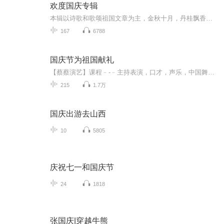
欢度国庆专辑
本辑以诗歌和歌颂祖国文章为主，金秋十月，丹桂飘香，在这个充满丰收喜悦的季节里，我们满怀激动和自豪，迎来了中华人民共和国76周年华诞。这不仅是一个庄重的纪念日，更是全体中华儿女共同欢庆的盛大的节日，承载着深厚的民族情感和历史意义.
167
6788
国庆节为祖国献礼
【蔡蔡演艺】课程﹣-﹣主持表演，口才，声乐，中国舞，民族舞。独特的小舞台，专业的录音棚，每一位同学都能成为优秀的小明星。独特的教学模式，轻松上课，快乐学习！知名主持人，舞蹈家，高级教师任职授课！江南总校：河沟街42号三楼 18545856430江北分校...
215
1.7万
国庆出游去山西
10
5805
庆祝七一和国庆节
24
1818
张国庆|穿越牛熊