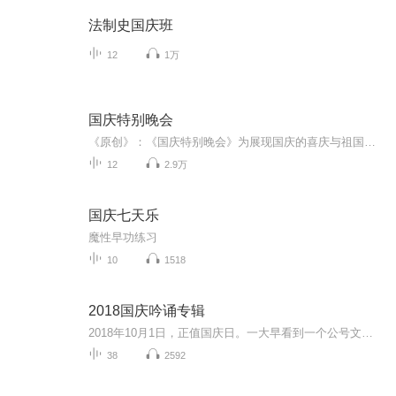
法制史国庆班
12
1万
国庆特别晚会
《原创》：《国庆特别晚会》为展现国庆的喜庆与祖国的深情我将以具体的场景切入从清晨升旗的庄严到街头巷尾的欢庆到历史与当下的交融，用优美的笔触传递对祖国的热爱与自豪！用诗歌和情感美文形式，歌颂祖国的繁荣富强，祝人民幸福安康！
12
2.9万
国庆七天乐
魔性早功练习
10
1518
2018国庆吟诵专辑
2018年10月1日，正值国庆日。一大早看到一个公号文章，正是文天祥的《己卯十月一日至燕越五日罹狴犴有感而赋》。当然，彼十一非当今的十一。不过数字的巧合还是让人感触，今天拿来读一读，体味一番历史英杰的民族情怀，恰也当时。 根据诗题来看，这组诗是写于十月一日至十月五日之间，是文天祥被俘之后所作，这些诗作不仅有凛凛正气，更也能看的到他百端交集的复杂情感。另一首于右任先生的《望大陆》，微信公号有称《望乡》，一句“山之上国之殇”荡气回肠，一并兴起拿来读了一读。仓促间多有瑕疵...
38
2592