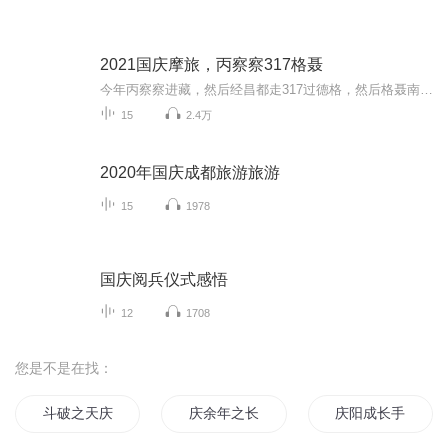
2021国庆摩旅，丙察察317格聂
今年丙察察进藏，然后经昌都走317过德格，然后格聂南线，最后沙溪古镇收尾。
15
2.4万
2020年国庆成都旅游旅游
15
1978
国庆阅兵仪式感悟
12
1708
您是不是在找：
斗破之天庆焰火
庆余年之长歌行
庆阳成长手札