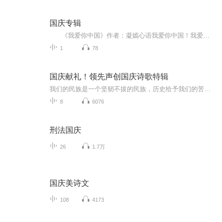
国庆专辑
《我爱你中国》作者：凝嫣心语我爱你中国！我爱你春天蓬勃的秧苗；我爱你秋日金黄的硕果。我爱你中国！我爱你青松气质，我爱你红梅品格！我爱你家乡的甜蔗好像乳汁滋润着我的心窝。我爱你中国，我要把最美的歌儿献给你，我的母亲我的祖国。我爱你中国，我爱...
1
78
国庆献礼！领先声创国庆诗歌特辑
我们的民族是一个坚韧不拔的民族，历史给予我们的苦难都变成了闪着金光的勋章！我们的国家是一个龙腾虎跃的国家，那条巨龙正以不可阻挡之势崛起于神奇的东方！------------------------------------------------值此祖国70周年华诞之际，领先声创以诗歌向祖国献礼！用我们的声音、用我们的热血、用我们的灵魂诵读经典爱国篇章，歌颂我们的祖国！永远繁荣富强！
8
6076
刑法国庆
26
1.7万
国庆美诗文
108
4173