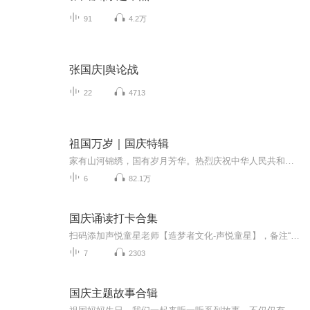
91
4.2万
张国庆|舆论战
22
4713
祖国万岁｜国庆特辑
家有山河锦绣，国有岁月芳华。热烈庆祝中华人民共和国成立73周年！
6
82.1万
国庆诵读打卡合集
扫码添加声悦童星老师【造梦者文化-声悦童星】，备注“诵读打卡”报名，已添加好友的，直接发送“诵读打卡”报名，报名成功后进入社群。
7
2303
国庆主题故事合辑