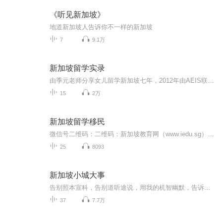
《听见新加坡》
地道新加坡人告诉你不一样的新加坡
7
9.1万
新加坡留学实录
由季元老师分享女儿留学新加坡七年，2012年由AEIS联考从中二入学到考入淡马锡初级学院，2018年通过英联邦A~level联考，同时被新加坡国立大学和南洋理工大学录取的成长经历。 详细内容请收听“千聊” ~“季元老师直播间”“漂洋过海来留学~新加坡留学实录”
15
2万
新加坡留学移民
微信号二维码：二维码：新加坡教育网（www.iedu.sg）是由新加坡教育与考试服务中心主办、新加坡中国学者学生服务中心推荐的一站式新加坡教育权威资讯门户，主要发布新加坡各所公立与私立院校招生情况；移民留学情况等等。本专辑主要涵盖了新加坡各种类型的学校介绍公开课，新加坡移民政策，新加坡买房条件，新加坡工作问题等等相关公开讲座的音频。更多新加坡留学移民以及新加坡各种考试相关问题，可以直接添加我的微信：iedu_sg公众号：新加坡教育网官网：www.iedu.sg
25
8093
新加坡小城大事
告别照本宣科，告别道听途说，用我的机智幽默，告诉你一个实实在在的新加坡！
37
7.7万