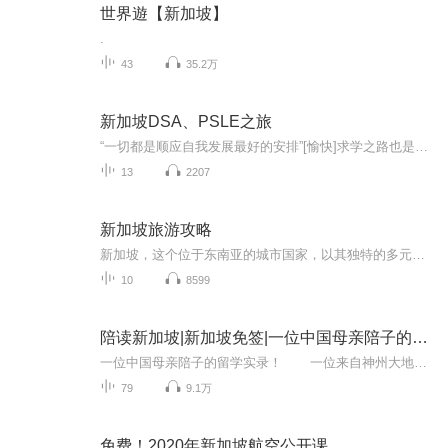
世界遊【新加坡】
.
43
35.2万
新加坡DSA、PSLE之旅
“一切都是顺应自我发展最好的安排”[愉快]求学之路也是更好地生活之路，体魄、精神、心灵和学识，缺一不可，为无数学娃经历一次次人生之逾越的娃爸娃妈们赞叹，育儿陪伴之路的困惑、挑战和欣喜，都是我们自身一步步规划为目标挺进的非常有意义的过程，一切都是顺应自我发展最好的安排，同时也是娃娃们自我成长见证自己成熟的有价值的美好青葱岁月之印痕，下一个阶段又是一个新奇崭新更富有趣味更值得回味的中学阶段，为孩子们能进入自己理想的学校，为大家能有在新加坡如愿进入各自如此好的学习资源环境感到开心。继续努力吧，踏踏实实走好自己的心灵之旅（Voyage Of The Heart）！
13
2207
新加坡旅游攻略
新加坡，这个位于东南亚的城市国家，以其独特的多元文化、美食和美景吸引着全球的旅行者。从繁华的市区到宁静的公园，从世界级的购物中心到历史悠久的文化遗产，新加坡无疑是一个充满活力和魅力的旅游目的地。本文将为你提供一份详尽的新加坡旅游攻略，让...
10
8599
陪读新加坡|新加坡免签|一位中国母亲陪子的留学实录
一位中国母亲陪子的留学实录！ 一位来自神州大地的母亲，毅然决然选择新加坡作为培养下一代的基地，离开了熟悉的成都，只身前往陌生的狮城。从小学到高中，作为孩子的陪读，她一陪就是七八年。这期间，她尝尽了各种的艰辛，也收获了儿子成长的喜...
79
9.1万
免费！2020年新加坡航空公开课