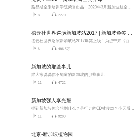
路易斯空乘培训学院荣誉出品！2020年3月新加坡航空重庆站空乘面试辅导！...
8
2270
德云社世界巡演新加坡站2017 | 新加坡免签 看巡演更方便
德云社世界巡演新加坡站2017爆笑上线！为您带来《百兽图》《富贵有余》《学哑语》等高能相声！各种爆笑包袱等你解锁！一次承包你一整天的快乐~听德云社相声，上喜马拉雅！你喜欢的角儿，喜马全都有！
6
496.5万
新加坡的那些事儿
跟大家说说你不知道的新加坡的那些事儿
11
4722
新加坡强人李光耀
提到新加坡你会想到什么？是行走的CD林俊杰？小天后孙燕姿？亚洲四小龙？华侨、星展、大华等外资银行？还是关于鞭刑的种种传说？这些都是新加坡的侧面，但说到新加坡的国家发展史，始终绕不开一个名字——李光耀。
11
9203
北京-新加坡植物园