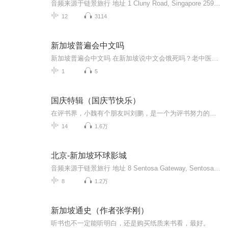
音频来源于链景旅行 地址 1 Cluny Road, Singapore 259569 票价描述 免费开放。新加坡植物园免费开放。若要参观国家胡姬花园需另外收费，成人5新元，学生1新元，12岁以下儿童免费。 开放时间 新加坡植物园5:00-24:00。国家胡姬花园8:30-19:00，最后进入时...
12
3114
新加坡普遍会中文吗
新加坡普遍会中文吗 在新加坡说中文会饿死吗？老中医带你摸脉当地语言生态前几天我刷到条短视频，有个东北大哥在新加坡商场里用中文点菜，结果服务员对答如流。评论区炸出一堆"伪常识"："新加坡人不是都说英语吗？""华人也忘本了吧？"作为把过无数新加坡...
1
5
国庆特辑（国庆节快乐）
在评书界，小魏有个朋友叫刘鹏，是一个为评书努力的小伙子。在2021年国庆期间，他想弄个特辑，便烦劳我给他录个爱国题材的评书小段儿。这种事情，不是特殊情况，小魏一般不会拒绝，也就给其录了一个《鲁迅踢鬼》，等他传完，我再传到我的专辑里。另外，小...
14
1.6万
北京-新加坡环球影城
音频来源于链景旅行 地址 8 Sentosa Gateway, Sentosa Island, 新加坡 098269 票价描述 一日票：13-59岁成人74新加坡元，4-12岁儿童54新加坡元，60岁及以上老人36新加坡元。可通过官网预订门票，另有两日票、影城套票等门票供选择。 开放时间 平日10:00-19...
8
1.2万
新加坡通史（作者张学刚）
听书也不一定能听明白，还是购买纸质来书看，最好。