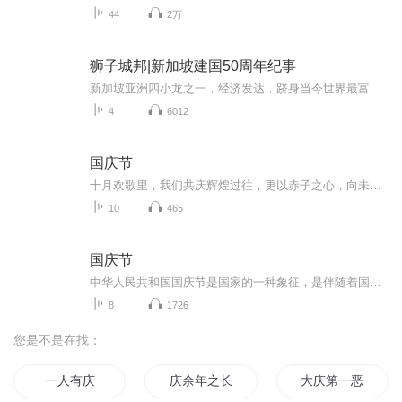
44
2万
狮子城邦|新加坡建国50周年纪事
新加坡亚洲四小龙之一，经济发达，跻身当今世界最富裕的国家之列，很难想象在几十年前这里只是一个资源匮乏，土地贫瘠面积狭小的小岛，之后几十年奇迹就在这里上演，来自全球各地的人都被吸引到这块土地，寻找梦想和财富，而领导这一切的人正是李光耀，他塑造了现代的新加坡，并带领新加坡从第三世界迈入第一世界，不过新加坡并非一日建成，在李光耀之前新加坡如何从一片丛林与沼泽地变身为扼守马六甲的国际自由港？这又是另外一段传奇。
4
6012
国庆节
十月欢歌里，我们共庆辉煌过往，更以赤子之心，向未来书写滚烫的誓言——这盛世，值得我们以热爱相拥。
10
465
国庆节
中华人民共和国国庆节是国家的一种象征，是伴随着国家的出现而出现的。让我们用诗歌朗诵歌颂祖国的繁荣富强，国泰民安。
8
1726
您是不是在找：
一人有庆
庆余年之长歌行
大庆第一恶