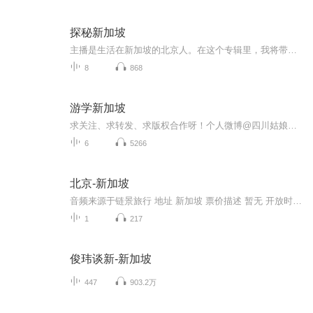
探秘新加坡
主播是生活在新加坡的北京人。在这个专辑里，我将带您一起探索新加坡的小秘密，和您聊聊旅行所见之外的新加坡。欢迎订阅收听并留言。
8
868
游学新加坡
求关注、求转发、求版权合作呀！个人微博@四川姑娘燕子张(微信：zyreader11)很早就想做一张新加坡专辑，那么就从现在开始吧！2011年平安夜，下班后，我从北京飞往新加坡探亲，第一次踏上这个美丽袖珍的花园国度，从此与这片国土结下无尽良善之缘，展开了一...
6
5266
北京-新加坡
音频来源于链景旅行 地址 新加坡 票价描述 暂无 开放时间 全天 乘车信息 暂无
1
217
俊玮谈新-新加坡
447
903.2万