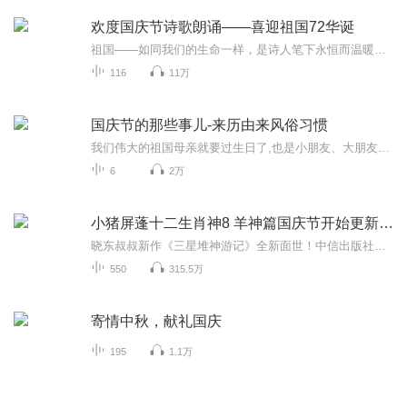
欢度国庆节诗歌朗诵——喜迎祖国72华诞
祖国——如同我们的生命一样，是诗人笔下永恒而温暖的主题。在祖国72周年华诞来临之际，特创建这个诗歌朗诵专辑，诵读经典爱国篇章，和大家一起歌颂祖国，向国庆的献礼！祝愿伟大的祖国繁荣富强，祝愿大家国庆节快乐，度过平安快乐的黄金周假期！
116
11万
国庆节的那些事儿-来历由来风俗习惯
我们伟大的祖国母亲就要过生日了,也是小朋友、大朋友们最喜欢的“国庆小长假”或说“黄金周”还有说”国庆7天乐”的，说法真是不一而足。那么“国庆节”是怎么来的？自古以来国庆节怎么庆贺？新中国国庆节的来历，以及新中国国庆节的庆贺方式又有哪些呢？ ...
6
2万
小猪屏蓬十二生肖神8 羊神篇国庆节开始更新啦！
晓东叔叔新作《三星堆神游记》全新面世！中信出版社出版！京东当当淘宝均有售！点蓝色字收听——《小猪屏蓬爆笑日记2024》《小猪屏蓬爆笑日记2》《小猪屏蓬爆笑日记1》让你笑得喘不上气！《我进故宫当富翁——小猪屏蓬故宫财商笔记》教你成为大富翁！《小...
550
315.5万
寄情中秋，献礼国庆
195
1.1万