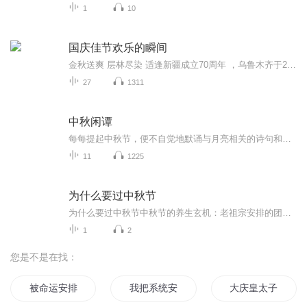
1
10
国庆佳节欢乐的瞬间
金秋送爽 层林尽染 适逢新疆成立70周年 ，乌鲁木齐于2025年9月23日迎来党中央和习大大带领的慰问团。新疆各族群众欢欣鼓舞，热烈欢迎。
27
1311
中秋闲谭
每每提起中秋节，便不自觉地默诵与月亮相关的诗句和故事来，因为中秋节里还有一个与月亮相关的美丽的传说呢！ 美丽的嫦娥姑娘和可爱的小玉兔就在月亮的广寒宫里住着，特别是在中秋节这天晚上，当一轮满月悄悄的挂在天边时，在广寒宫里、美丽的嫦娥姑娘抱着可爱的小玉兔就开活动起来，当我们与家人一起围聚在丰盛的晚餐桌旁、吃着丰盛的水果和共享月饼美食、不经意间抬头仰望天上的满月时，有眼亮的小朋友就会大叫起来：”哦，天哪，我看到月亮里面的嫦娥姐姐了，她还抱着个可爱的小兔兔和大家打招呼呢“！..… 中秋的传说和故事、闲谭古今梦落花，一起嗨聊吧...
11
1225
为什么要过中秋节
为什么要过中秋节中秋节的养生玄机：老祖宗安排的团圆节，暗藏多少健康密码？ 朋友，你有没有发现，中秋节就像被设置在年度日程表上的一个强制“系统更新”？平时工作群里静如死水，这天突然集体复活，连失联十年的前同事都能蹦出来发句“中秋快乐”。...
1
2
您是不是在找：
被命运安排
我把系统安排了
大庆皇太子