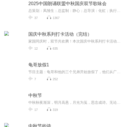
2025中国朗诵联盟中秋国庆双节歌咏会
总策划：凤雏生；总监制：静心；总导演：化虹；执行总监：莺子；执行导演：橙夏；主持人：静心、化虹、橙夏
37
1367
国庆中秋系列打卡活动（完结）
家国同庆时，双节共欢腾！本次国庆中秋系列打卡活动，邀你每日解锁多元演播精彩：以诗歌为笔，歌颂祖国山河壮阔与时代华章；清晨用温暖早安问候开启元气一天，深夜以温柔晚安声语卸下疲惫；更有风趣幽默的单口相声逗趣生活，经典耐品的评书细说古今故事。...
12
635
龟哥放假1
节目主题：龟哥和他的三个兄弟开始放假了，他们从广州回来之后正式开始了寒假生活，他们有很多作业，每天都挺充实。拉布布和企鹅也很喜欢放假，因为有大量时间可以和跟龟哥一起玩。
7
252
中秋节
中秋秋夜渐深，明月高悬，月光为笺，思念成诗。无论天涯咫尺，此刻共沐清辉，团圆与守望，都化作心底最暖的灯火。
17
319
中秋节的诗