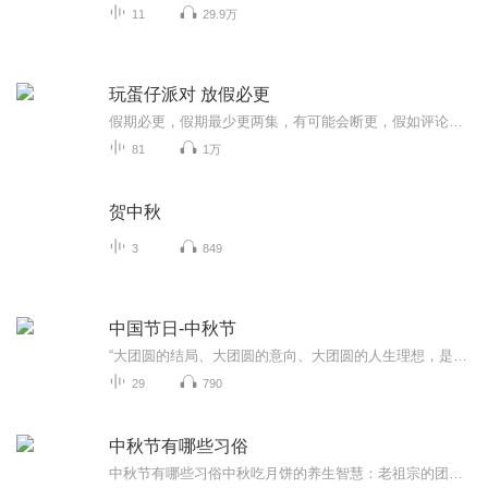
11
29.9万
玩蛋仔派对 放假必更
假期必更，假期最少更两集，有可能会断更，假如评论多，月票多，听的多的话，最多一天更四集，更的必须得是假期，不过有没有好心人来给个好评？三星也行，现在我23的订阅量，一个评论都没有
81
1万
贺中秋
3
849
中国节日-中秋节
“大团圆的结局、大团圆的意向、大团圆的人生理想，是中国文化的情结……”正因为圆满的月亮，与人间情感生活有了这样密不可分的联系，我们的诗人才会发出“月是故乡明”的感慨。在一年的时序中，中秋节所在的是秋季中期，天气不冷不热，白昼与夜晚均等，...
29
790
中秋节有哪些习俗
中秋节有哪些习俗中秋吃月饼的养生智慧：老祖宗的团圆密码全藏在这张饼里 （开篇先抛个灵魂拷问）您有没有想过，为什么中秋节非得跟月饼死磕？就像现代人追剧必须配奶茶，古人赏月手里不攥块月饼就跟缺了充电宝似的浑身不自在。今天咱们就扒一扒这块油...