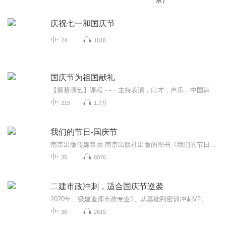
乐）
庆祝七一和国庆节
24
1818
国庆节为祖国献礼
【蔡蔡演艺】课程﹣-﹣主持表演，口才，声乐，中国舞，民族舞。独特的小舞台，专业的录音棚，每一位同学都能成为优秀的小明星。独特的教学模式，轻松上课，快乐学习！知名主持人，舞蹈家，高级教师任职授课！江南总校：河沟街42号三楼 18545856430江北分校...
215
1.7万
我们的节日-国庆节
南京出版传媒集团·南京出版社出版的图书《我们的节日》通过对中国节日文化和节日意义进行深度的挖掘，面向青少年群体构建独具特色的栏目内容，以此丰富春节、元宵节、清明节、端午节、七夕节、中秋节、重阳节等传统节日；六一节、教师节、国庆节等新兴节日的文化内涵和表现形式。促进青少年形成新的节日习俗，提升节日仪式感、认同感。音频作品由金陵朗读者联盟志愿者朗诵，南京音像出版社、金陵图书馆联合制作。
35
8076
二建市政冲刺，适合国庆节逆袭
2020年二级建造师市政专业1、从基础到密训冲刺V2、从精华课程到超压密押V3、0基础同步更新v4、持续更新到2020年考试V5、只要你跟着学让你一次稳拿证V6、渠道超压压题，超压三页纸等独家绝密压题!
36
2619