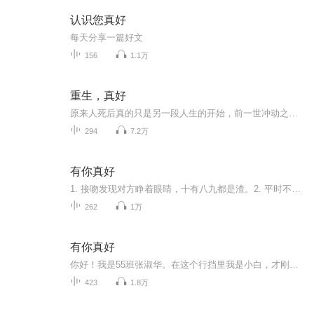
认识您真好
每天分享一篇好文
156
1.1万
重生，真好
原来人死后真的只是另一段人生的开始，前一世冲动之下跳河，真是亏啊，这一世重生，先好好活着再筹谋其他。这里应该是平行世界吧，别纠结细节了，实在是经不起推敲。
294
7.2万
有你真好
1. 接吻发现对方睁着眼睛，十有八九都是渣。2. 平时不轻易拒绝别人，背地里很孤单。3. 外表越内向的人，越不要招惹。4. 一个人朋友圈晒什么，就缺什么。5. 直勾勾盯着你眼睛说话，不是表白就是吹牛b。6. 如果一个人眨眼频繁，多半是太过紧张了。7. 说话时，留意对方的双脚，如果脚尖对着你，说明喜欢和你聊天，反之，你该离开了。8. 你觉得一个人很好相处，发现不到一点缺点，证明别人在迎合你。9. 性情暴躁的人内心往往很脆弱，用暴躁伪装自己。10. 合群的人的能力往往很一般。11. 喜欢用手指指着别人，内心控制欲很强。12. 摊开手是诚实的表现。
262
1万
有你真好
你好！我是55班张淑华。在这个行挡里我是小白，才刚刚起步。希望前辈们给予关注。
423
1.8万