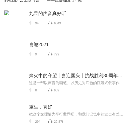
的祖国》云上朗诵会
——喜迎祖国72华诞
九果的声音真好听
94
6349
喜迎2021
9
779
烽火中的守望丨喜迎国庆丨抗战胜利80周年丨广播剧
这是一部以声音为画笔、以历史为底色的沉浸式叙事作品，串联起1937年末南京城破后的烽火岁月与2025 年抗战胜利80周年的和平荣光，通过普通人的命运交织，复刻出中华民族在苦难中坚守、在抗争中前行的精神图谱。
8
939
重生，真好
把这个文理解为平行世界吧，和我们记忆中的过去有差异，别纠结细节，经不起推敲。女主重生了两世，第一世冲动跳河死掉，真是太亏了，现在又重生回来，一定要先好好活着，再筹谋其他。
294
22.8万