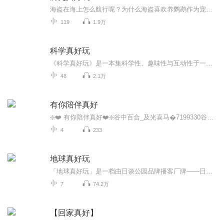
海盗在海上怎么航行呢？为什么海盗喜欢养鹦鹉作为宠物？谁是大黑胡子？古埃及人穿什么样的衣服？金字塔是怎样建造出来的？木乃伊是真的吗？
119
1.9万
科学真好玩
《科学真好玩》是一本集科学性、趣味性与互动性于一体的科普读物，意在为青少年读者打造一本好玩、创新、时尚的科学书。作者根据自己多年青少年科普节目主持和制作的经验与积累，精心挑选出一些新奇、有趣的科普趣闻来与读者分享，内容涉及到动物、植物、昆虫、新能源、现代化高科技等多方面，知识含量丰富；采用风趣幽默的语言，配了大量对应的照片及“芝麻”的剧照，让读者能一目了然；对于延伸的知识，“芝麻”还精心设计了小贴士，帮助读者加深理解。
48
2.1万
有你陪伴真好
❇️❤️ 有你陪伴真好❤️❇️谷中百合_及光喜马�7199330谷中百合继续为所有愿意让爱❤️和光照亮和温暖你们哒宝贝们守望祝福哦，也非常感谢所有支持百合哒所有哒宝贝们哦����❤️�������㊗️福有你们真好�❇️
4
233
地球真好玩
「地球真好玩」是一档由日谈公园品牌播客厂牌——日有万机和吉尼斯世界纪录共同出品的播客节目。来自「黑猫侦探社」主播咪仔、「日知录」主播柯紫、「人间布洛芬」主播小T，集结成最勇敢、奇怪的“地球小队”，带你一起探索地球上最奇趣的事与最传奇的人。...
7
74.2万
【回家真好】