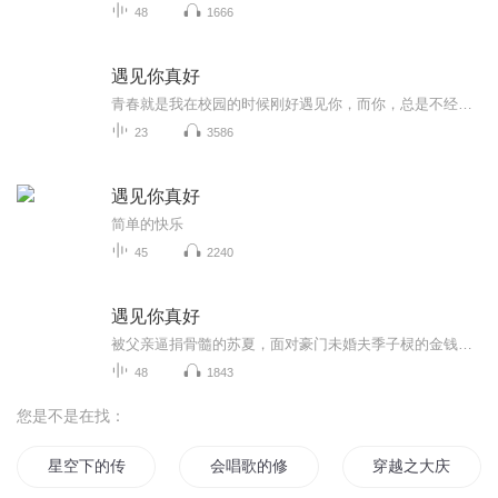
48
1666
遇见你真好
青春就是我在校园的时候刚好遇见你，而你，总是不经意间出现在我眼前就这样，目光忍不住在你身上流连
23
3586
遇见你真好
简单的快乐
45
2240
遇见你真好
被父亲逼捐骨髓的苏夏，面对豪门未婚夫季子棂的金钱交易，以倔强反抗命运。原生家庭的背叛、继父的暴虐、假妹妹的阴谋将她推入绝境，却在与季子棂的博弈中滋生爱意。当阴谋与车祸接踵而至，这对伤痕累累的恋人能否撕开谎言，在血色纠葛中握住救赎之光？虐...
48
1843
您是不是在找：
星空下的传唱
会唱歌的修罗
穿越之大庆帝国