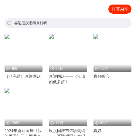
打开APP
喜迎国庆唱得真好听
406
2616
1.3万
（已完结）喜迎国庆
喜迎国庆——《江山
真好听心
如此多娇》
1969
11万
8227
2024年喜迎国庆《我
欢度国庆节诗歌朗诵
真好