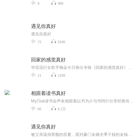
9
989
遇见你真好
遇见你真好
72
5246
回家的感觉真好
华语流行女歌手梅朵今日推出专辑《回家的感觉真好》梅朵，出生于北京。从小喜欢音乐，自由音乐人。热爱词曲创作，本张专辑内的歌曲就有梅朵自己创作。专辑内收录多首情歌，更多好听的歌曲在专辑内分享给歌迷朋友。
11
1339
相跟着读书真好
MyClub读书会声友相跟着以书为介与书同行分享经典传递阅读的力量！
66
6.1万
遇见你真好
被父亲逼捐骨髓的苏夏，面对豪门未婚夫季子棂的金钱交易，以倔强反抗命运。原生家庭的背叛、继父的暴虐、假妹妹的阴谋将她推入绝境，却在与季子棂的博弈中滋生爱意。当阴谋与车祸接踵而至，这对伤痕累累的恋人能否撕开谎言，在血色纠葛中握住救赎之光？虐...