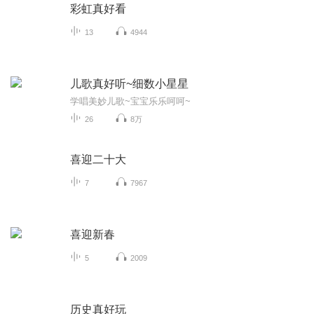
彩虹真好看
13
4944
儿歌真好听~细数小星星
学唱美妙儿歌~宝宝乐乐呵呵~
26
8万
喜迎二十大
7
7967
喜迎新春
5
2009
历史真好玩