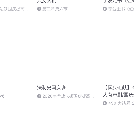
六爻玄机
宁波走书《红
成法硕国庆提高班
第二章第六节
宁波走书《红
九集
法制史国庆班
【国庆钜献】
人有声剧/国
y6
2020年华成法硕国庆提高班
法制史马志冰 (12)
499 大结局-