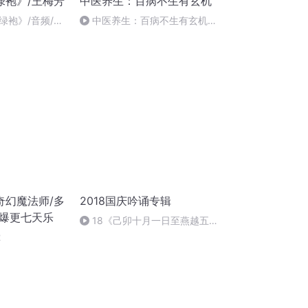
绿袍》/王梅芳
中医养生：百病不生有玄机
绿袍》/音频/第
中医养生：百病不生有玄机
267养生道，七情太过会伤五脏
奇幻魔法师/多
2018国庆吟诵专辑
庆爆更七天乐
18《己卯十月一日至燕越五
日罹狴犴有感而赋》组律18首
2
文天祥 自由吟诵