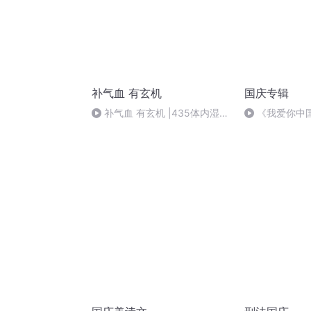
补气血 有玄机
国庆专辑
补气血 有玄机 |435体内湿热
《我爱你中
食方凉拌马齿苋