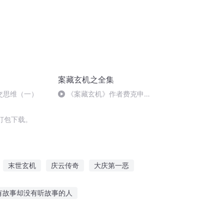
案藏玄机之全集
相交思维（一）
《案藏玄机》作者费克申
199
打包下载。
末世玄机
庆云传奇
大庆第一恶
国
异能重生西门庆
玄机天下
有故事却没有听故事的人
朋友听故事的时候
胎教听故事催眠音乐视频