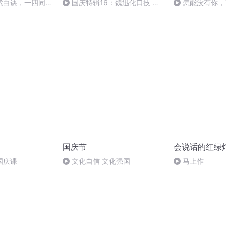
紫白诀，一四同
国庆特辑16：魏迅化口技 二
怎能没有你，
好。
胡 东方红+一般唱法和原生态
国庆节
会说话的红绿
国庆课
文化自信 文化强国
马上作