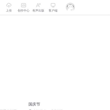
上传
创作中心
有声出版
客户端
国庆节