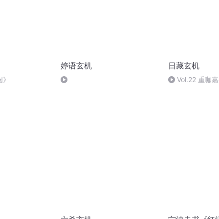
婷语玄机
日藏玄机
国》
Vol.22 重
本期星盘干货超