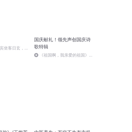
国庆献礼！领先声创国庆诗
歌特辑
咖嘉宾坐客日玄，
多！
《祖国啊，我亲爱的祖国》温
婉