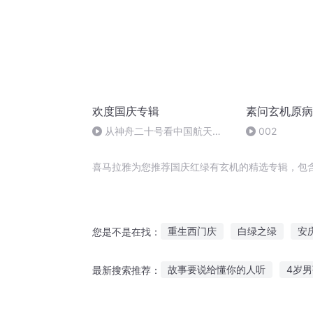
欢度国庆专辑
素问玄机原病
从神舟二十号看中国航天
002
的“隐形实力”
喜马拉雅为您推荐国庆红绿有玄机的精选专辑，包
重生西门庆
白绿之绿
安
您是不是在找：
玄机道尊
嘉庆皇帝
一世
故事要说给懂你的人听
4岁
最新搜索推荐：
大庆皇太子
听祖辈讲他们的故事
番茄畅