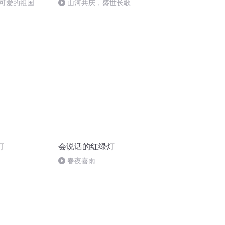
可爱的祖国
山河共庆，盛世长歌
灯
会说话的红绿灯
春夜喜雨