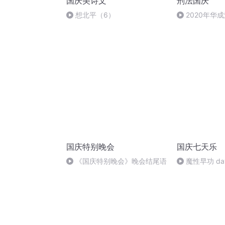
国庆美诗文
刑法国庆
想北平（6）
2020年华
刑法陈 (26)
国庆特别晚会
国庆七天乐
《国庆特别晚会》晚会结尾语
魔性早功 da