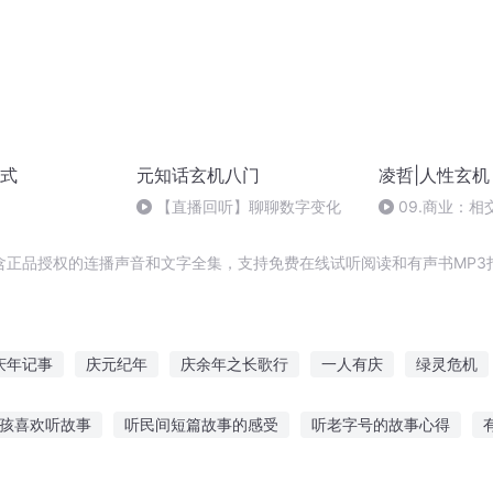
式
元知话玄机八门
凌哲|人性玄机
【直播回听】聊聊数字变化
09.商业：
含正品授权的连播声音和文字全集，支持免费在线试听阅读和有声书MP3
庆年记事
庆元纪年
庆余年之长歌行
一人有庆
绿灵危机
玄机
重庆儿女
庆阳成长手札
重生之西门庆
穿越之大庆帝
男孩喜欢听故事
听民间短篇故事的感受
听老字号的故事心得
听捉妖小故事在线听
海盗奇兵故事在线听
听张盾讲夜故事
小