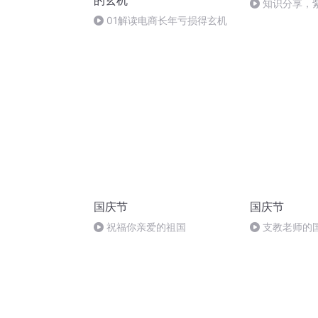
的玄机
知识分享，
宫，孩子读书
01解读电商长年亏损得玄机
国庆节
国庆节
祝福你亲爱的祖国
支教老师的