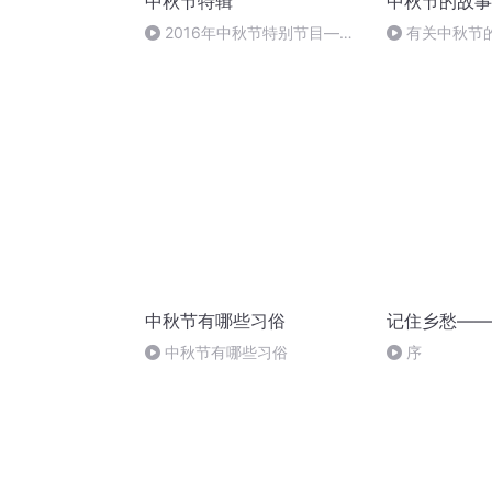
中秋节特辑
中秋节的故事
2016年中秋节特别节目—夏
有关中秋节
雨品诗成品
头.明月几时有
中秋节有哪些习俗
记住乡愁——
中秋节有哪些习俗
序