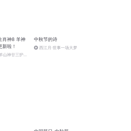
肖神8 羊神
中秋节的诗
更新啦！
西江月·世事一场大梦
 羊山神廿三护祭
祭酒（4）