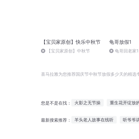
【宝贝家原创】快乐中秋节
龟哥放假1
【宝贝家原创】中秋节
龟哥回老家1
喜马拉雅为您推荐国庆节中秋节放假多少天的精选
火影之无节操
重生花开绽放
您是不是在找：
那年那月那时节
再见这个季
羊头老人故事在线听
听爷爷
最新搜索推荐：
夏花知时节
快斗与青子的情
故事小宝贝听的
婴儿听早教