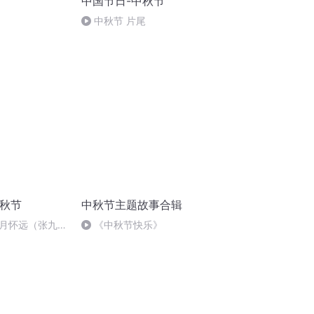
中国节日-中秋节
中秋节 片尾
中秋节
中秋节主题故事合辑
月怀远（张九
《中秋节快乐》
张悦