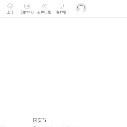
上传
创作中心
有声出版
客户端
国庆节