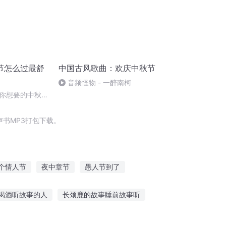
节怎么过最舒
中国古风歌曲：欢庆中秋节
音频怪物 - 一醉南柯
你想要的中秋节
书MP3打包下载。
个情人节
夜中章节
愚人节到了
千年情节之三生三世
盛夏时节有你真好
喝酒听故事的人
长颈鹿的故事睡前故事听
得现金
国旗下听国旗小故事