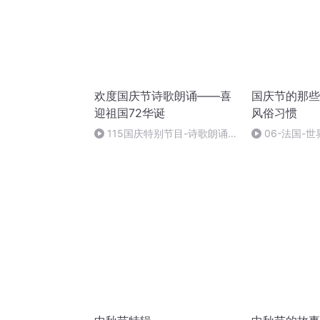
欢度国庆节诗歌朗诵——喜
国庆节的那些
迎祖国72华诞
风俗习惯
115国庆特别节目-诗歌朗诵-
06-法国-
中国梦
国庆节的那些