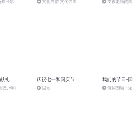
盛世长歌
文化自信 文化强国
支教老师的国
献礼
庆祝七一和国庆节
我们的节日-
跑吧少年》
囚歌
诗词朗诵：沁
读者：张继军