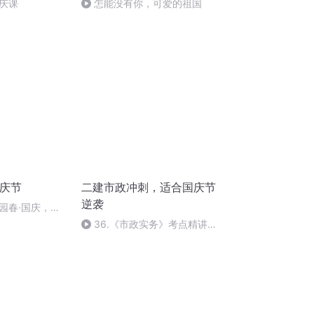
庆课
怎能没有你，可爱的祖国
国庆节
二建市政冲刺，适合国庆节
逆袭
园春·国庆，朗
36.《市政实务》考点精讲第
36节课_2020926212025