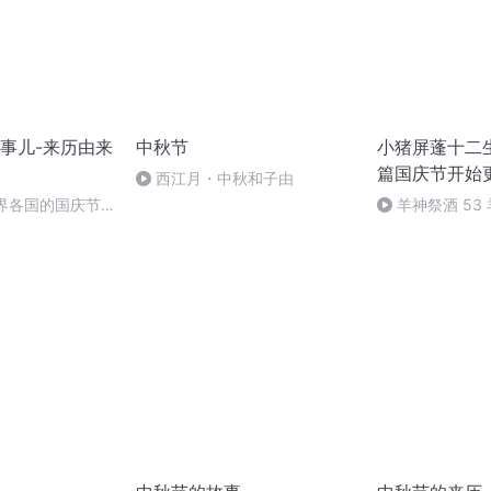
事儿-来历由来
中秋节
小猪屏蓬十二生
篇国庆节开始
西江月・中秋和子由
世界各国的国庆节-
羊神祭酒 53
事儿
坛 敬天地白泽做