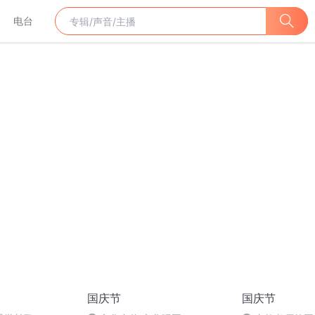
电台
国庆节
国庆节