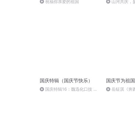
祝福你亲爱的祖国
山河共庆，
国庆特辑（国庆节快乐）
国庆节为祖国
国庆特辑16：魏迅化口技 二
岳钲淇《奔
胡 东方红+一般唱法和原生态