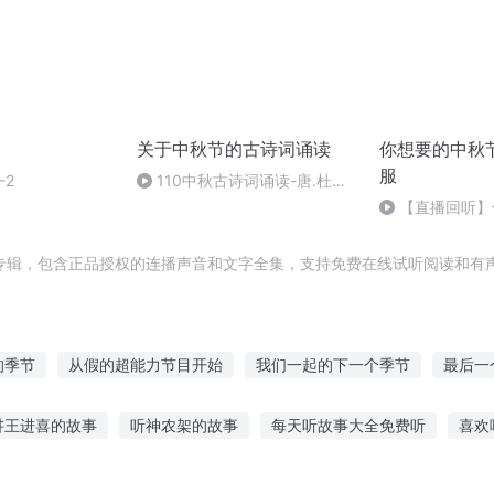
关于中秋节的古诗词诵读
你想要的中秋
服
-2
110中秋古诗词诵读-唐.杜甫-
月夜忆舍弟
【直播回听】
怎么过最舒服
专辑，包含正品授权的连播声音和文字全集，支持免费在线试听阅读和有声
的季节
从假的超能力节目开始
我们一起的下一个季节
最后一
节
那一年落雪时节
上帝在细节里
迟到的春节
等爱季节
讲王进喜的故事
听神农架的故事
每天听故事大全免费听
喜欢
人节
黑白节奏
在花开的季节绽放
落花时节再逢君
故事好吗
适合新生幼儿听的故事
听鬼的故事圣人
怎样听故事