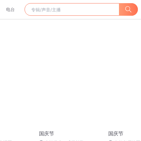
电台
国庆节
国庆节