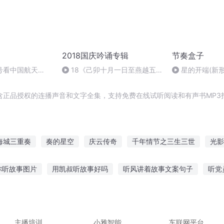
2018国庆吟诵专辑
节奏盒子
号看中国航天
18《己卯十月一日至燕越五
星的开端(新形
日罹狴犴有感而赋》组律18首
文天祥 自由吟诵
含正品授权的连播声音和文字全集，支持免费在线试听阅读和有声书MP3
海城三重奏
奏的星空
庆云传奇
千年情节之三生三世
光影
子
黑白节奏
步履节奏
乡村节奏
末日一重奏
一人有庆
你听故事图片
用凯叔听故事好吗
听风讲着故事文案句子
听党
减轻晕车吗
烧饼大爷故事在线听
小红小翠故事在线听
中班听
孩听故事歌词
恐怖大兵故事在线听
主播培训
小雅智能
车联网平台