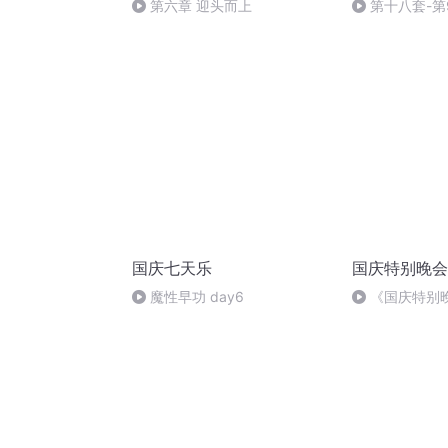
第六章 迎头而上
第十八套-第
国庆七天乐
国庆特别晚会
魔性早功 day6
《国庆特别