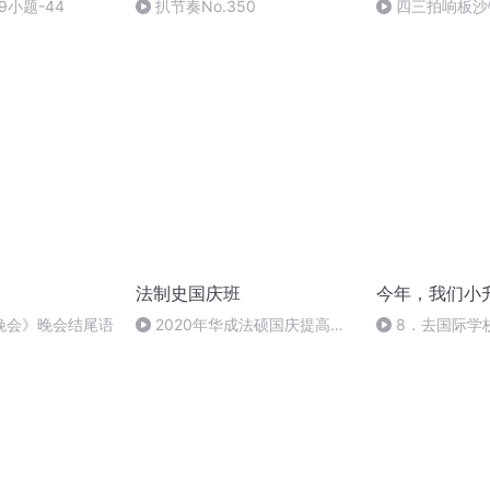
9小题-44
扒节奏No.350
四三拍响板沙
法制史国庆班
今年，我们小
晚会》晚会结尾语
2020年华成法硕国庆提高班
8．去国际学
法制史马志冰 (12)