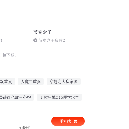
节奏盒子
)
节奏盒子腐败2
打包下载。
双重奏
人魔二重奏
穿越之大庆帝国
疯狂节奏
异世之奏者
中二重奏
员讲红色故事心得
听故事懂dao理学汉字
故事汽车教案反思
转圈妹妹故事在线听
手机端
企业版