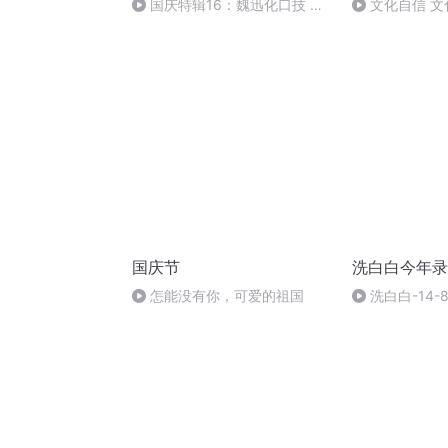
国庆特辑16：魏迅化口技 二
文化自信 文
胡 东方红+一般唱法和原生态
国庆节
洗白白今年录
怎能没有你，可爱的祖国
洗白白-14-8