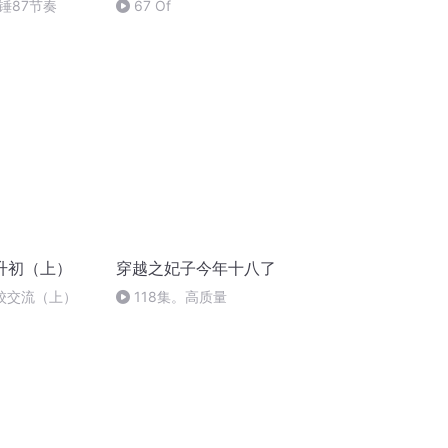
锤87节奏
67 Of
升初（上）
穿越之妃子今年十八了
校交流（上）
118集。高质量