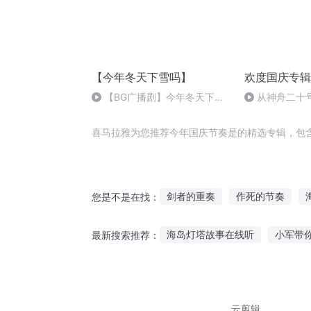
【今年冬天下雪吗】
欢度国庆专辑
【BG广播剧】今年冬天下雪
从神舟二十
吗*下期
的“隐形实力”
喜马拉雅为您推荐今年国庆节奏是的精选专辑，包
剑者的重奏
作死的节奏
您是不是在找：
这是遇鬼的节奏吗
大庆皇太
海岛灯塔故事在线听
小军带
最新搜索推荐：
重庆儿女
听故事黄河浮棺
坐车听故事
怀孕晚期听的故事
窗前的男
云剪辑