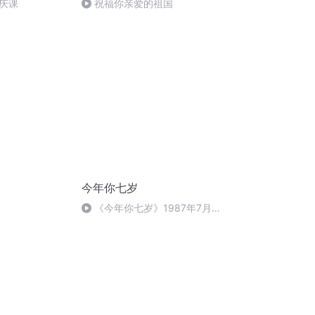
庆课
祝福你亲爱的祖国
今年你七岁
《今年你七岁》1987年7月2
日