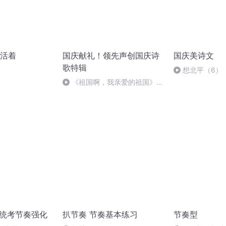
活着
国庆献礼！领先声创国庆诗
国庆美诗文
歌特辑
想北平（6）
《祖国啊，我亲爱的祖国》温
婉
省统考节奏强化
扒节奏 节奏基本练习
节奏型