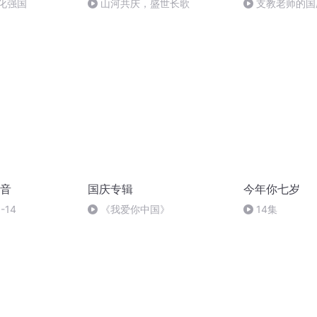
化强国
山河共庆，盛世长歌
支教老师的国
音
国庆专辑
今年你七岁
-14
《我爱你中国》
14集