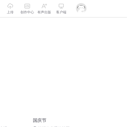
上传
创作中心
有声出版
客户端
国庆节