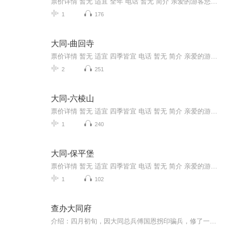
票价详情 暂无 适宜 全年 电话 暂无 简介 亲爱的游客您好，今天咱们来到的是焦山寺。焦山寺是北魏佛教极盛时期三大建筑之一，与云冈石窟、华严寺并称，可见当年何等风光！下面就让我们走进山门，去游览下吧。进入山门，走到焦山脚下，您可以看到这里有一座...
1
176
大同-曲回寺
票价详情 暂无 适宜 四季皆宜 电话 暂无 简介 亲爱的游客您好，今天咱们来到的是大同市的曲回寺。曲回寺又叫做哭回寺，位于山西省大同市灵丘县西南三楼乡曲回寺村，是山西省重点文物保护单位。在灵丘曲回寺周围有很多的唐代石佛埋在地下，这也是新中国考古...
2
251
大同-六棱山
票价详情 暂无 适宜 四季皆宜 电话 暂无 简介 亲爱的游客朋友，欢迎您来到美丽的六棱山。您可以看到，六棱山十分雄伟，它的高度也是非常高的，六棱山的最高峰叫做黄羊尖，这个名字是不是很可爱呢？那么这个可爱的高峰海拔是多少？您能估测出来吗？告诉您吧...
1
240
大同-保平堡
票价详情 暂无 适宜 四季皆宜 电话 暂无 简介 亲爱的游客朋友，保平堡是明嘉靖二十五年,也就是1546年开始修筑的。很多人都知道，古时候在修筑长城时，一般都会修筑与其相配的堡垒。而这个堡呢，也是在嘉靖年间修筑长城时，与长城相配合的五堡之一。它筑有...
1
102
查办大同府
介绍：四月初旬，因大同总兵傅国恩拐印骗兵，修了一座画春园，招兵买马，聚草屯粮，抢了火药局、军装库，康熙旨意下来，派彭朋查办大同府事务，驰驿前往……