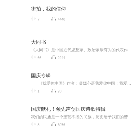
街拍，我的信仰
7
4440
大同书
《大同书》是中国近代思想家、政治家康有为的代表作之一。该书始作于1884年，成书于1901至1902年，1913年在《不忍》杂志上发表了其中甲、乙两部，1919年印成单行本，1935年由中华书局出版十卷本，1956年古籍出版社从康氏家族中借到抄本，并参照各本校订出...
66
2244
国庆专辑
《我爱你中国》作者：凝嫣心语我爱你中国！我爱你春天蓬勃的秧苗；我爱你秋日金黄的硕果。我爱你中国！我爱你青松气质，我爱你红梅品格！我爱你家乡的甜蔗好像乳汁滋润着我的心窝。我爱你中国，我要把最美的歌儿献给你，我的母亲我的祖国。我爱你中国，我爱...
1
78
国庆献礼！领先声创国庆诗歌特辑
我们的民族是一个坚韧不拔的民族，历史给予我们的苦难都变成了闪着金光的勋章！我们的国家是一个龙腾虎跃的国家，那条巨龙正以不可阻挡之势崛起于神奇的东方！------------------------------------------------值此祖国70周年华诞之际，领先声创以诗歌向祖国献礼！用我们的声音、用我们的热血、用我们的灵魂诵读经典爱国篇章，歌颂我们的祖国！永远繁荣富强！
8
6076