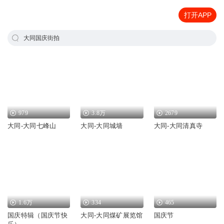
打开APP
大同国庆街拍
979
3.8万
2679
大同-大同七峰山
大同-大同城墙
大同-大同清真寺
1.6万
334
465
国庆特辑（国庆节快
大同-大同煤矿展览馆
国庆节