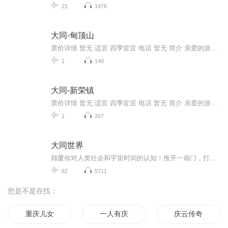
21
1476
大同-甸顶山
票价详情 暂无 适宜 四季皆宜 电话 暂无 简介 亲爱的游客朋友，欢迎您来到美丽的甸顶山，我是链景旅行的在线导游，今天同您一起游览甸顶山风景区。来到这里，您是不是一下子就被眼前如画的美景吸引住了呢？山脚下起伏蜿蜒的小路，路边金黄色的油菜，成片的...
1
140
大同-新荣镇
票价详情 暂无 适宜 四季皆宜 电话 暂无 简介 亲爱的游客朋友，如果您对历史文化有着浓厚的兴趣，如果您对民俗风情充满了好奇，我可以毫不夸张的说，新荣镇一定可以带给您想要的东西。新荣镇位于有着博大精深中华文化的山西大同，新荣镇的历史文化悠久，远...
1
267
大同世界
颠覆你对人类社会和宇宙时间的认知！推开一扇门，打开一扇窗，点亮心世界！心世界心居民的必读宝典！大同世界，兼愛天下；世界大同，天下一家！
62
5711
您是不是在找：
重庆儿女
一人有庆
庆云传奇