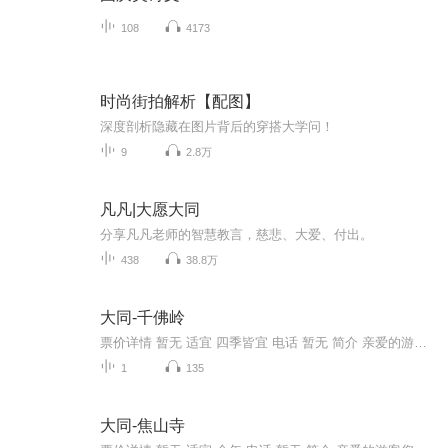
108
4173
时尚街拍解析【配图】
深度剖析隐藏在图片背后的穿搭大学问！
9
2.8万
凡凡|大愿大同
分享凡凡老师的智慧教言，慈悲、大爱、付出。
438
38.8万
大同-千佛岭
票价详情 暂无 适宜 四季皆宜 电话 暂无 简介 亲爱的游客朋友，欢迎您来到美丽的佛岭景区。著名的恒山您一定不陌生，那您知道吗？您面前的千佛岭就是恒山的一座支脉，它在天峰岭正南偏西约25公里处。在这里，您可以看到一个个清秀多姿的孤峰排列有致，一丛...
1
135
大同-焦山寺