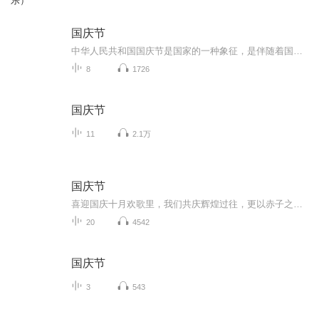
乐）
国庆节
中华人民共和国国庆节是国家的一种象征，是伴随着国家的出现而出现的。让我们用诗歌朗诵歌颂祖国的繁荣富强，国泰民安。
8
1726
国庆节
11
2.1万
国庆节
喜迎国庆十月欢歌里，我们共庆辉煌过往，更以赤子之心，向未来书写滚烫的誓言——这盛世，值得我们以热爱相拥。
20
4542
国庆节
3
543