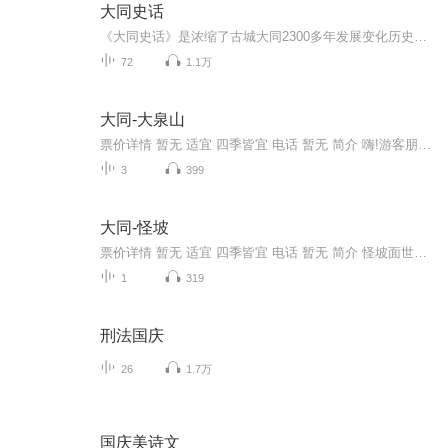
大同史话
《大同史话》是浓缩了古城大同2300多年发展变化历史的通俗读本。本书引言高屋建瓴，引发共鸣，开宗明义地介绍了大同这座历史文化名城在中国历史长河中所处的地位，以及发生在大同的重大历史事件在中国历史上所产生的深远影响。全书深入浅出，有凭有据，共分5个部分，以叙事结合引述典籍的方法，分别展示了大同古城的历史沿革、史海钩沉、地方文化、名胜景观以及现代风貌，使人感到巨观、锁钥、古都、名城特有的精神风貌:大同就像一位雄浑巨壮的历史伟人，一路黄钟大吕，像现在的人们走来……
72
1.1万
大同-大泉山
票价详情 暂无 适宜 四季皆宜 电话 暂无 简介 嗨!游客朋友，欢迎您来到“大泉山”。说到“大泉山”，那么问题来了，您知道它的名字是从何而来的吗？其实，它是因一眼神泉而得名的。据传很久以前，天降大旱，百姓眼见锄禾枯死、生计无望，便聚集起来朝天跪...
3
399
大同-怪坡
票价详情 暂无 适宜 四季皆宜 电话 暂无 简介 怪坡面世，神秘加身，有着怪坡的地方也不止一处，其中，山西阳高县内的怪坡也引起了人们的关注。这个怪坡，地处阳高县许家园村至榆树沟村约5千米长的山路上，这条山路北高南低，在从南向北乘车行驶路上就能发...
1
319
刑法国庆
26
1.7万
国庆美诗文