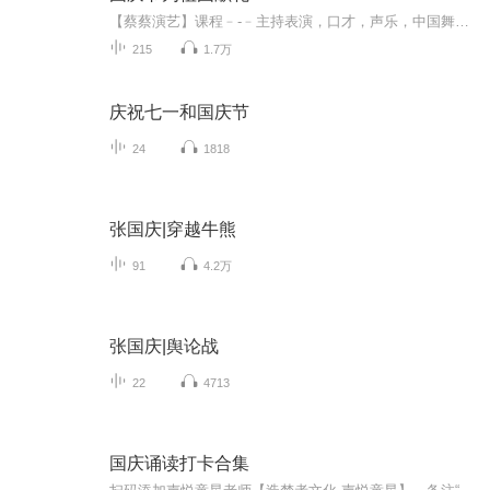
【蔡蔡演艺】课程﹣-﹣主持表演，口才，声乐，中国舞，民族舞。独特的小舞台，专业的录音棚，每一位同学都能成为优秀的小明星。独特的教学模式，轻松上课，快乐学习！知名主持人，舞蹈家，高级教师任职授课！江南总校：河沟街42号三楼 18545856430江北分校...
215
1.7万
庆祝七一和国庆节
24
1818
张国庆|穿越牛熊
91
4.2万
张国庆|舆论战
22
4713
国庆诵读打卡合集