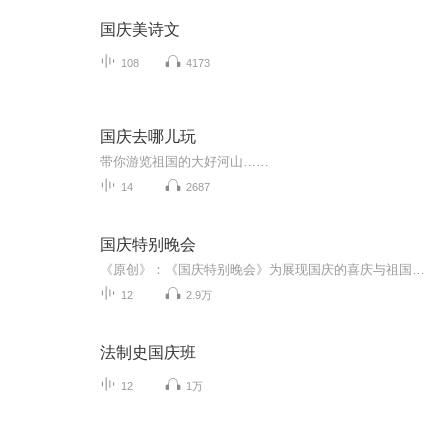
国庆美诗文
108
4173
国庆去哪儿玩
带你游览祖国的大好河山……
14
2687
国庆特别晚会
《原创》：《国庆特别晚会》为展现国庆的喜庆与祖国的深情我将以具体的场景切入从清晨升旗的庄严到街头巷尾的欢庆到历史与当下的交融，用优美的笔触传递对祖国的热爱与自豪！用诗歌和情感美文形式，歌颂祖国的繁荣富强，祝人民幸福安康！
12
2.9万
法制史国庆班
12
1万