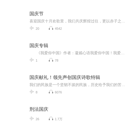
国庆节
喜迎国庆十月欢歌里，我们共庆辉煌过往，更以赤子之心，向未来书写滚烫的誓言——这盛世，值得我们以热爱相拥。
20
4542
国庆专辑
《我爱你中国》作者：凝嫣心语我爱你中国！我爱你春天蓬勃的秧苗；我爱你秋日金黄的硕果。我爱你中国！我爱你青松气质，我爱你红梅品格！我爱你家乡的甜蔗好像乳汁滋润着我的心窝。我爱你中国，我要把最美的歌儿献给你，我的母亲我的祖国。我爱你中国，我爱...
1
78
国庆献礼！领先声创国庆诗歌特辑
我们的民族是一个坚韧不拔的民族，历史给予我们的苦难都变成了闪着金光的勋章！我们的国家是一个龙腾虎跃的国家，那条巨龙正以不可阻挡之势崛起于神奇的东方！------------------------------------------------值此祖国70周年华诞之际，领先声创以诗歌向祖国献礼！用我们的声音、用我们的热血、用我们的灵魂诵读经典爱国篇章，歌颂我们的祖国！永远繁荣富强！
8
6076
刑法国庆
26
1.7万