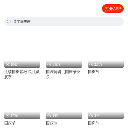
打开APP
关宇国庆画
1063
1.6万
2.1万
法硕国庆基础-民法戴
国庆特辑（国庆节快
国庆节
寰宇
乐）
1726
465
543
国庆节
国庆节
国庆节