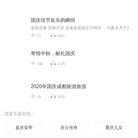
国庆佳节欢乐的瞬间
金秋送爽 层林尽染 适逢新疆成立70周年 ，乌鲁木齐于2025年9月23日迎来党中央和习大大带领的慰问团。新疆各族群众欢欣鼓舞，热烈欢迎。
27
1311
寄情中秋，献礼国庆
195
1.1万
2020年国庆成都旅游旅游
15
1978
您是不是在找：
嘉庆皇帝
庆云传奇
重庆儿女