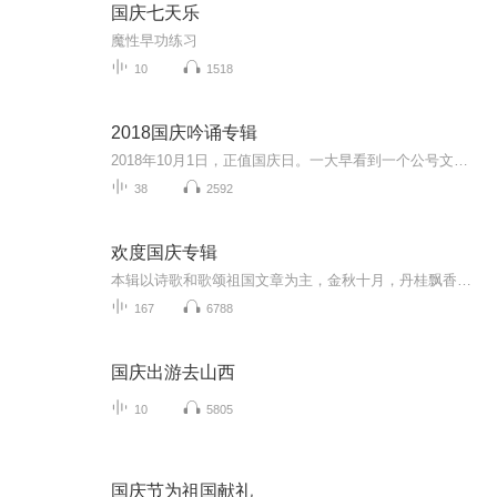
国庆七天乐
魔性早功练习
10
1518
2018国庆吟诵专辑
2018年10月1日，正值国庆日。一大早看到一个公号文章，正是文天祥的《己卯十月一日至燕越五日罹狴犴有感而赋》。当然，彼十一非当今的十一。不过数字的巧合还是让人感触，今天拿来读一读，体味一番历史英杰的民族情怀，恰也当时。 根据诗题来看，这组诗是写于十月一日至十月五日之间，是文天祥被俘之后所作，这些诗作不仅有凛凛正气，更也能看的到他百端交集的复杂情感。另一首于右任先生的《望大陆》，微信公号有称《望乡》，一句“山之上国之殇”荡气回肠，一并兴起拿来读了一读。仓促间多有瑕疵...
38
2592
欢度国庆专辑
本辑以诗歌和歌颂祖国文章为主，金秋十月，丹桂飘香，在这个充满丰收喜悦的季节里，我们满怀激动和自豪，迎来了中华人民共和国76周年华诞。这不仅是一个庄重的纪念日，更是全体中华儿女共同欢庆的盛大的节日，承载着深厚的民族情感和历史意义.
167
6788
国庆出游去山西
10
5805
国庆节为祖国献礼