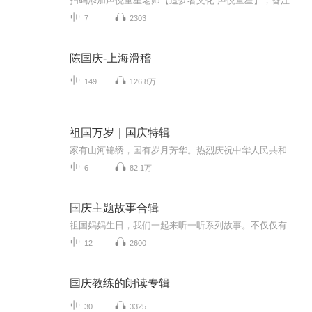
扫码添加声悦童星老师【造梦者文化-声悦童星】，备注“诵读打卡”报名，已添加好友的，直接发送“诵读打卡”报名，报名成功后进入社群。
7
2303
陈国庆-上海滑稽
149
126.8万
祖国万岁｜国庆特辑
家有山河锦绣，国有岁月芳华。热烈庆祝中华人民共和国成立73周年！
6
82.1万
国庆主题故事合辑
祖国妈妈生日，我们一起来听一听系列故事。不仅仅有《我的祖国》，还有红军故事，也有关于战争的故事，让大家体会到和平年代的不易。
12
2600
国庆教练的朗读专辑
30
3325