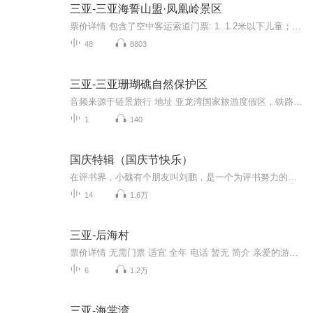
三亚-三亚海誓山盟·凤凰岭景区
票价详情 包含了空中客运索道门票: 1. 1.2米以下儿童；70周岁以上老人凭身份证；现役士兵、军官凭军残证，士兵、军官证：80元。 2. 60-70周岁老年人、残疾人、海南身份证；学生证；1.2-1.4米儿童：105元。 3. 国家新闻总署出版颁发的记者证：免票 适宜 四...
48
8803
三亚-三亚珊瑚礁自然保护区
音频来源于链景旅行 地址 亚龙湾国家旅游度假区，铁路南光明段1号 票价描述 暂无 开放时间 暂无 乘车信息 暂无
1
140
国庆特辑（国庆节快乐）
在评书界，小魏有个朋友叫刘鹏，是一个为评书努力的小伙子。在2021年国庆期间，他想弄个特辑，便烦劳我给他录个爱国题材的评书小段儿。这种事情，不是特殊情况，小魏一般不会拒绝，也就给其录了一个《鲁迅踢鬼》，等他传完，我再传到我的专辑里。另外，小...
14
1.6万
三亚-后海村
票价详情 无需门票 适宜 全年 电话 暂无 简介 亲爱的游客，欢迎您来到后海村。三亚后海又称滕海渔村，位于三亚海棠湾最西段蜈支洲岛景区上岛码头隔壁，离三亚市区距离35公里远。后海是个渔村，所以村子里保留了很多游客对来三亚的印象和地域文化，比如悠闲...
6
1.2万
三亚-海棠湾