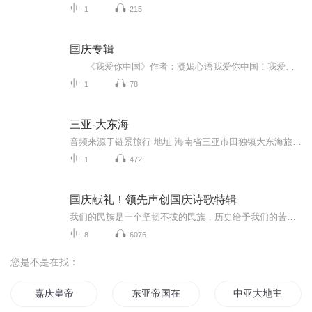
1
215
国庆专辑
《我爱你中国》作者：凝嫣心语我爱你中国！我爱你春天蓬勃的秧苗；我爱你秋日金黄的硕果。我爱你中国！我爱你青松气质，我爱你红梅品格！我爱你家乡的甜蔗好像乳汁滋润着我的心窝。我爱你中国，我要把最美的歌儿献给你，我的母亲我的祖国。我爱你中国，我爱...
1
78
三亚-大东海
音频来源于链景旅行 地址 海南省三亚市田独镇大东海旅游区 票价描述 暂无 开放时间 周一 - 周日 ( 全天开放 ) 乘车信息 暂无
1
472
国庆献礼！领先声创国庆诗歌特辑
我们的民族是一个坚韧不拔的民族，历史给予我们的苦难都变成了闪着金光的勋章！我们的国家是一个龙腾虎跃的国家，那条巨龙正以不可阻挡之势崛起于神奇的东方！------------------------------------------------值此祖国70周年华诞之际，领先声创以诗歌向祖国献礼！用我们的声音、用我们的热血、用我们的灵魂诵读经典爱国篇章，歌颂我们的祖国！永远繁荣富强！
8
6076
您是不是在找：
嘉庆皇帝
东亚帝国在起
中亚大地主