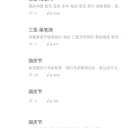
票价详情 暂无 适宜 全年 电话 暂无 简介 游客朋友，您好，您现在来到的是海棠湾风景区。这海棠湾呀位于海南省三亚市东北部海滨，距三亚市区28公里，南面与亚龙湾国家旅游度假区比邻。总面积384.2平方公里。聚集着汉、黎、苗、侗、瑶、畲、土家族，以汉、...
4
5104
三亚-落笔洞
音频来源于链景旅行 地址 三亚市市辖区 票价描述 暂无 开放时间 全天 乘车信息 途径公交车：7路东环; 7路西环; 30路; 37路
7
673
国庆节
喜迎国庆十月欢歌里，我们共庆辉煌过往，更以赤子之心，向未来书写滚烫的誓言——这盛世，值得我们以热爱相拥。
20
4542
国庆节
3
543
国庆节