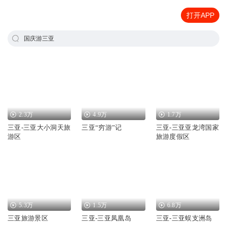
打开APP
国庆游三亚
2.3万
4.9万
1.7万
三亚-三亚大小洞天旅
三亚“穷游”记
三亚-三亚亚龙湾国家
游区
旅游度假区
5.3万
1.5万
6.8万
三亚旅游景区
三亚-三亚凤凰岛
三亚-三亚蜈支洲岛