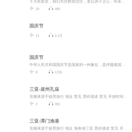
十月欢歌里，我们共庆辉煌过往，更以赤子之心，向未来书写滚烫的誓言——这盛世，值得我们以热爱相拥。
10
465
国庆节
11
2.1万
国庆节
中华人民共和国国庆节是国家的一种象征，是伴随着国家的出现而出现的。让我们用诗歌朗诵歌颂祖国的繁荣富强，国泰民安。
8
1726
三亚-崖州孔庙
音频来源于链景旅行 地址 暂无 票价描述 暂无 开放时间 暂无 乘车信息 暂无
2
301
三亚-潭门渔港
音频来源于链景旅行 地址 海南省三亚 票价描述 暂无 开放时间 全天 乘车信息 暂无