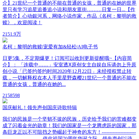
介】21世纪一个普通的不能在普通的女孩，普通的在她的世界
里只有学习追星追番追小说和朋友逛街………日复一日...【作
者简介】心动銀河系，网络小说作家，作品《名柯：黎明的救
赎》，欢迎阅读！
215
1.9万
名柯：黎明的救赎|宠爱有加&轻松|AI电子书
日更5集，不定期爆更！订阅可以收到更新提醒哦~【内容简
介】： 「连载中……」安室透Ⅹ原创女主自娱自乐请勿上升原
创小说「已签约签约时间2020年12月22日」未经授权禁止转
载，一切解释权在本人手里星野森樱21世纪一个普通的不能在
普通的女孩，普通的在她的...
215
8598
国庆献礼！领先声创国庆诗歌特辑
我们的民族是一个坚韧不拔的民族，历史给予我们的苦难都变
成了闪着金光的勋章！我们的国家是一个龙腾虎跃的国家，那
条巨龙正以不可阻挡之势崛起于神奇的东方！----------------------
--------------------------值此祖国70周年华诞之际，领先声创以诗