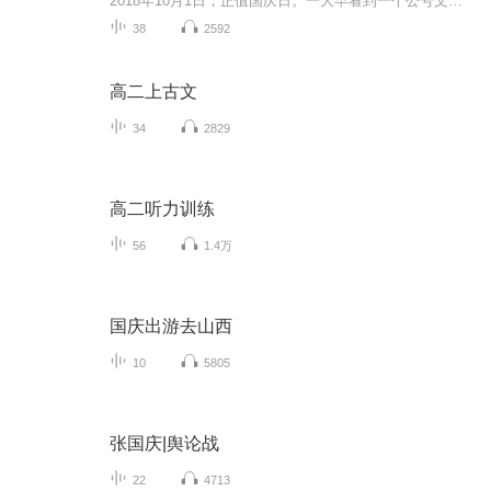
2018年10月1日，正值国庆日。一大早看到一个公号文章，正是文天祥的《己卯十月一日至燕越五日罹狴犴有感而赋》。当然，彼十一非当今的十一。不过数字的巧合还是让人感触，今天拿来读一读，体味一番历史英杰的民族情怀，恰也当时。 根据诗题来看，这组诗是写于十月一日至十月五日之间，是文天祥被俘之后所作，这些诗作不仅有凛凛正气，更也能看的到他百端交集的复杂情感。另一首于右任先生的《望大陆》，微信公号有称《望乡》，一句“山之上国之殇”荡气回肠，一并兴起拿来读了一读。仓促间多有瑕疵...
38
2592
高二上古文
34
2829
高二听力训练
56
1.4万
国庆出游去山西
10
5805
张国庆|舆论战
22
4713