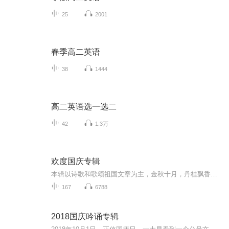
25
2001
春季高二英语
38
1444
高二英语选一选二
42
1.3万
欢度国庆专辑
本辑以诗歌和歌颂祖国文章为主，金秋十月，丹桂飘香，在这个充满丰收喜悦的季节里，我们满怀激动和自豪，迎来了中华人民共和国76周年华诞。这不仅是一个庄重的纪念日，更是全体中华儿女共同欢庆的盛大的节日，承载着深厚的民族情感和历史意义.
167
6788
2018国庆吟诵专辑