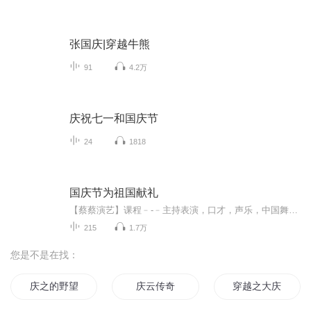
张国庆|穿越牛熊
91
4.2万
庆祝七一和国庆节
24
1818
国庆节为祖国献礼
【蔡蔡演艺】课程﹣-﹣主持表演，口才，声乐，中国舞，民族舞。独特的小舞台，专业的录音棚，每一位同学都能成为优秀的小明星。独特的教学模式，轻松上课，快乐学习！知名主持人，舞蹈家，高级教师任职授课！江南总校：河沟街42号三楼 18545856430江北分校...
215
1.7万
您是不是在找：
庆之的野望
庆云传奇
穿越之大庆帝国