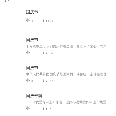
乐）
国庆节
3
543
国庆节
十月欢歌里，我们共庆辉煌过往，更以赤子之心，向未来书写滚烫的誓言——这盛世，值得我们以热爱相拥。
10
465
国庆节
中华人民共和国国庆节是国家的一种象征，是伴随着国家的出现而出现的。让我们用诗歌朗诵歌颂祖国的繁荣富强，国泰民安。
8
1726
国庆专辑
《我爱你中国》作者：凝嫣心语我爱你中国！我爱你春天蓬勃的秧苗；我爱你秋日金黄的硕果。我爱你中国！我爱你青松气质，我爱你红梅品格！我爱你家乡的甜蔗好像乳汁滋润着我的心窝。我爱你中国，我要把最美的歌儿献给你，我的母亲我的祖国。我爱你中国，我爱...
1
78