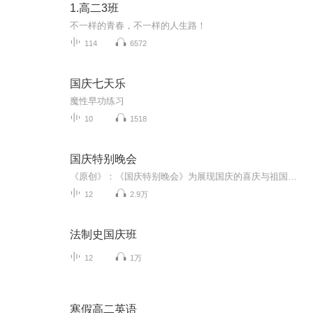
1.高二3班
不一样的青春，不一样的人生路！
114
6572
国庆七天乐
魔性早功练习
10
1518
国庆特别晚会
《原创》：《国庆特别晚会》为展现国庆的喜庆与祖国的深情我将以具体的场景切入从清晨升旗的庄严到街头巷尾的欢庆到历史与当下的交融，用优美的笔触传递对祖国的热爱与自豪！用诗歌和情感美文形式，歌颂祖国的繁荣富强，祝人民幸福安康！
12
2.9万
法制史国庆班
12
1万
寒假高二英语