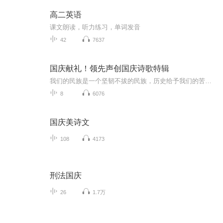
高二英语
课文朗读，听力练习，单词发音
42
7637
国庆献礼！领先声创国庆诗歌特辑
我们的民族是一个坚韧不拔的民族，历史给予我们的苦难都变成了闪着金光的勋章！我们的国家是一个龙腾虎跃的国家，那条巨龙正以不可阻挡之势崛起于神奇的东方！------------------------------------------------值此祖国70周年华诞之际，领先声创以诗歌向祖国献礼！用我们的声音、用我们的热血、用我们的灵魂诵读经典爱国篇章，歌颂我们的祖国！永远繁荣富强！
8
6076
国庆美诗文
108
4173
刑法国庆
26
1.7万