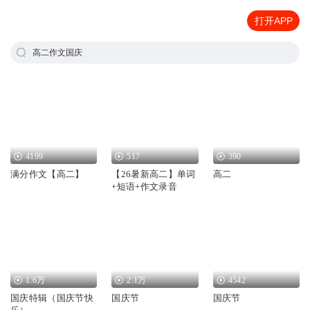
打开APP
高二作文国庆
4199
517
390
满分作文【高二】
【26暑新高二】单词
高二
+短语+作文录音
1.6万
2.1万
4542
国庆特辑（国庆节快
国庆节
国庆节