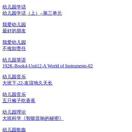
幼儿园学话
幼儿园学话（上）--第三单元
我爱幼儿园
最好的朋友
我爱幼儿园
不推卸责任
幼儿园英语
192K-Book4-Unit12-A World of Instruments-02
幼儿园音乐
大班下-22-友谊地久天长
幼儿园音乐
五只猴子吃香蕉
幼儿园理论
大班科学《智能音响的秘密》
幼儿园歌曲