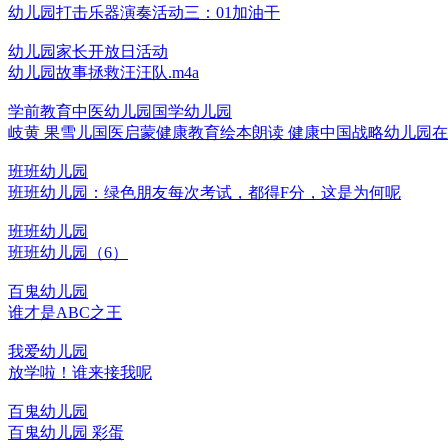
幼儿园打击乐器演奏活动三：01加油干
幼儿园家长开放日活动
幼儿园故事拯救汪汪队.m4a
学前教育中医幼儿园国学幼儿园
岐黄 果雪儿国医启蒙健康教育绘本朗读 健康中国战略幼儿园
班班幼儿园
班班幼儿园：绿色朋友每次考试，都得F分，这是为何呢
班班幼儿园
班班幼儿园（6）
百鬼幼儿园
谁才是ABC之王
我爱幼儿园
放学啦！谁来接我呢
百鬼幼儿园
百鬼幼儿园 彩蛋