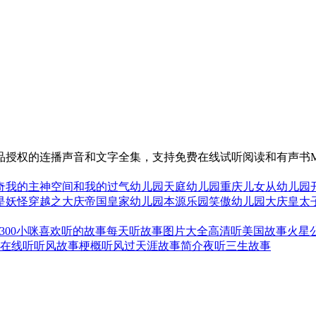
品授权的连播声音和文字全集，支持免费在线试听阅读和有声书M
奇
我的主神空间和我的过气幼儿园
天庭幼儿园
重庆儿女
从幼儿园
是妖怪
穿越之大庆帝国
皇家幼儿园
本源乐园
笑傲幼儿园
大庆皇太
00
小咪喜欢听的故事
每天听故事图片大全高清
听美国故事火星
在线听
听风故事梗概
听风过天涯故事简介
夜听三生故事