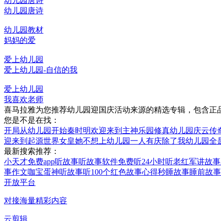
幼儿园唐诗
幼儿园唐诗
幼儿园教材
妈妈的爱
爱上幼儿园
爱上幼儿园-自信的我
爱上幼儿园
我喜欢老师
喜马拉雅为您推荐幼儿园迎国庆活动来源的精选专辑，包含正
您是不是在找：
开局从幼儿园开始秦时明
欢迎来到主神乐园
修真幼儿园
庆云传
迎来到起源世界
女皇她不想上幼儿园
一人有庆
除了我幼儿园全
最新搜索推荐：
小天才免费app听故事
听故事软件免费听24小时
听老红军讲故事3
事作文
咖宝蛋神听故事
听100个红色故事心得
秒睡故事睡前故事
开放平台
对接海量精彩内容
云剪辑